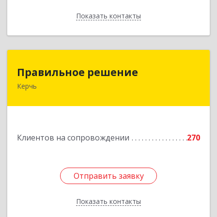
Показать контакты
Назад
Правильное решение
Правильное решение
Керчь
298330, Крым Респ, Керчь г, Адмиралтейский
проезд, дом № 1
Подробнее
Клиентов на сопровождении
270
Отправить заявку
Отправить заявку
Показать контакты
Назад