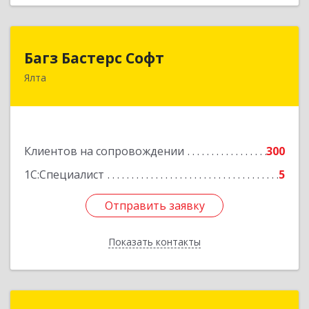
Багз Бастерс Софт
Багз Бастерс Софт
Ялта
298603, Крым Респ, Ялта г, Свердлова ул, дом №
34
Подробнее
Клиентов на сопровождении
300
1С:Специалист
5
Отправить заявку
Отправить заявку
Показать контакты
Назад