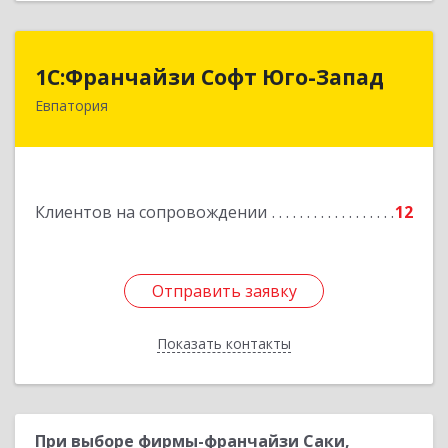
1С:Франчайзи Софт Юго-Запад
1С:Франчайзи Софт Юго-Запад
Евпатория
297407, Крым Респ, Евпатория г, Победы пр-кт,
дом № 13, кв.45
Подробнее
Клиентов на сопровождении
12
Отправить заявку
Отправить заявку
Показать контакты
Назад
При выборе фирмы-франчайзи Саки,