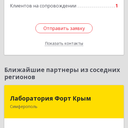
Клиентов на сопровождении
1
Отправить заявку
Отправить заявку
Показать контакты
Назад
Ближайшие партнеры из соседних
регионов
Лаборатория Форт Крым
Лаборатория Форт Крым
Симферополь
295034, Крым Респ, Симферополь г, Киевская
ул, дом № 79, оф.902