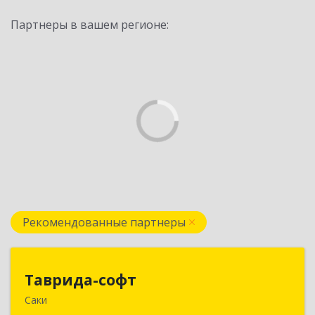
Партнеры в вашем регионе:
Рекомендованные партнеры
Таврида-софт
Таврида-софт
Саки
296574, Крым Респ, м.р-н Сакский с.п.