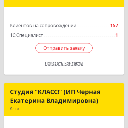
пер, дом № 26
Подробнее
Клиентов на сопровождении
157
1С:Специалист
1
Отправить заявку
Отправить заявку
Показать контакты
Назад
Студия "КЛАСС!" (ИП Черная
Студия "КЛАСС!" (ИП Черная
Екатерина Владимировна)
Екатерина Владимировна)
Ялта
98600, г. Ялта, ул. Свердлова, 24