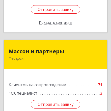
Отправить заявку
Отправить заявку
Показать контакты
Назад
Массон и партнеры
Массон и партнеры
Феодосия
298112, Крым Респ, Феодосия г, Крымская ул,
дом № 31
Подробнее
Клиентов на сопровождении
71
1С:Специалист
3
Отправить заявку
Отправить заявку