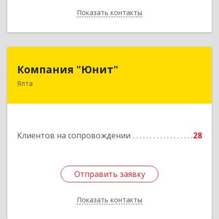
Показать контакты
Назад
Компания "Юнит"
Компания "Юнит"
Ялта
298600, Крым Респ, Ялта г, Васильева ул, дом №
16, оф.400
Подробнее
Клиентов на сопровождении
28
Отправить заявку
Отправить заявку
Показать контакты
Назад