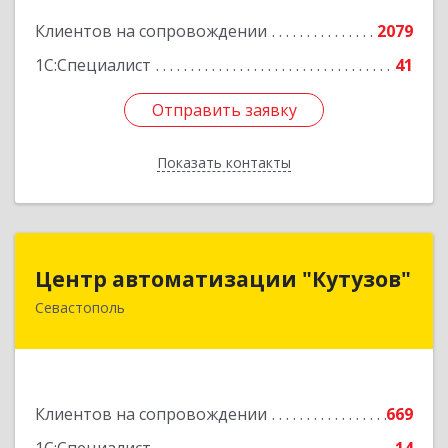
Подробнее
Клиентов на сопровождении
2079
1С:Специалист
41
Отправить заявку
Отправить заявку
Показать контакты
Назад
Центр автоматизации "Кутузов"
Центр автоматизации "Кутузов"
Севастополь
299011, Севастополь г, Генерала Петрова ул,
дом № 20, корпус 1, оф.1
Подробнее
Клиентов на сопровождении
669