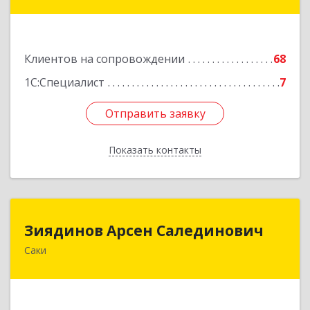
Новофедоровское, Новофедоровка пгт, 30
Авиаполка ул, дом № 10
Подробнее
Клиентов на сопровождении
68
1С:Специалист
7
Отправить заявку
Отправить заявку
Показать контакты
Назад
Зиядинов Арсен Салединович
Зиядинов Арсен Салединович
Саки
г.Саки, Интернациональная, 5/2, кв.1
Подробнее