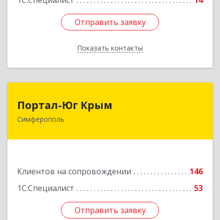
1С:Специалист
14
Отправить заявку
Отправить заявку
Показать контакты
Назад
Портал-Юг Крым
Портал-Юг Крым
Симферополь
295015, Крым Респ, Симферополь г, Козлова ул,
дом № 27
Подробнее
Клиентов на сопровождении
146
1С:Специалист
53
Отправить заявку
Отправить заявку