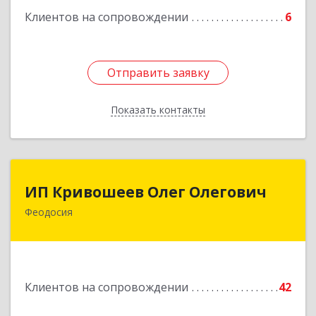
Подробнее
Клиентов на сопровождении
6
Отправить заявку
Отправить заявку
Показать контакты
Назад
ИП Кривошеев Олег Олегович
ИП Кривошеев Олег Олегович
Феодосия
Подробнее
Клиентов на сопровождении
42