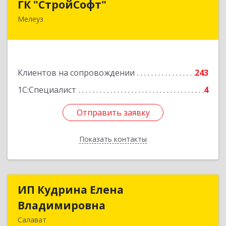
ГК "СтройСофт"
Мелеуз
453852, Башкортостан Респ, Мелеуз г, Ленина
ул, дом № 160а, кв.4
Подробнее
Клиентов на сопровождении
243
1С:Специалист
4
Отправить заявку
Отправить заявку
Показать контакты
Назад
ИП Кудрина Елена
ИП Кудрина Елена
Владимировна
Владимировна
Салават