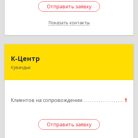
Отправить заявку
Отправить заявку
Показать контакты
Назад
К-Центр
К-Центр
Кувандык
462243, Оренбургская обл, Кувандыкский р-н,
Кувандык г, Ленина ул, дом № 20
Подробнее
Клиентов на сопровождении
1
Отправить заявку
Отправить заявку