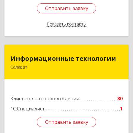
Отправить заявку
Отправить заявку
Показать контакты
Назад
Информационные технологии
Информационные технологии
Салават
453259, Башкортостан Респ, Салават г,
Северная ул, дом № 15, оф.108
Подробнее
Клиентов на сопровождении
80
1С:Специалист
1
Отправить заявку
Отправить заявку