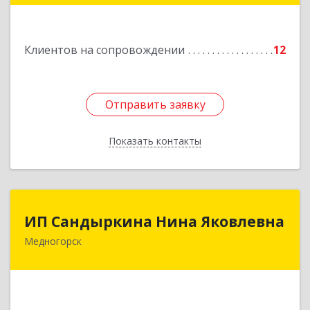
Подробнее
Клиентов на сопровождении
12
Отправить заявку
Отправить заявку
Показать контакты
Назад
ИП Сандыркина Нина Яковлевна
ИП Сандыркина Нина Яковлевна
Медногорск
462270, Оренбургская обл, Медногорск г,
Металлургов ул, дом № 19, кв.22
Подробнее