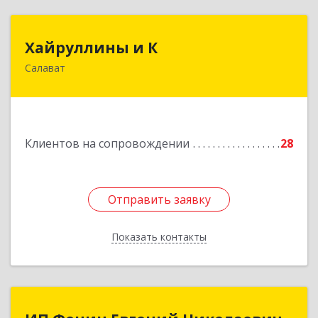
Хайруллины и К
Хайруллины и К
Салават
453251, Башкортостан Респ, Салават г,
Островского ул, дом № 61
Подробнее
Клиентов на сопровождении
28
Отправить заявку
Отправить заявку
Показать контакты
Назад
ИП Фенин Евгений Николаевич