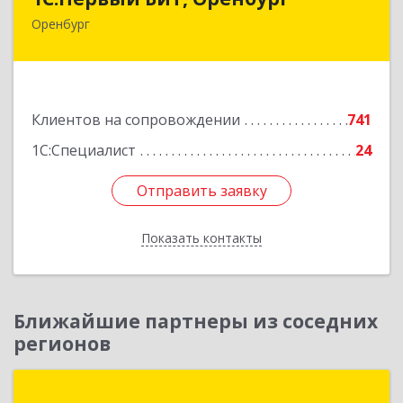
Оренбург
460044, Оренбургская обл, Оренбург, Березка
ул, дом № 2/5, пом.4
Подробнее
Клиентов на сопровождении
741
1С:Специалист
24
Отправить заявку
Отправить заявку
Показать контакты
Назад
Ближайшие партнеры из соседних
регионов
ГК "СтройСофт"