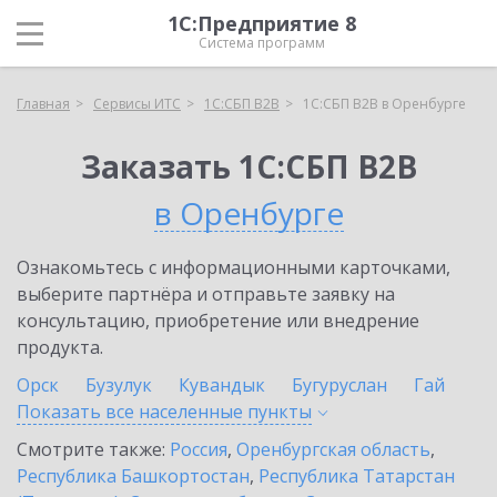
1С:Предприятие 8
Система программ
Главная
Сервисы ИТС
1С:СБП B2B
1С:СБП B2B в Оренбурге
Заказать 1С:СБП B2B
в Оренбурге
Ознакомьтесь с информационными карточками,
выберите партнёра и отправьте заявку на
консультацию, приобретение или внедрение
продукта.
Орск
Бузулук
Кувандык
Бугуруслан
Гай
Показать все населенные
пункты
Смотрите также:
Россия
,
Оренбургская область
,
Республика Башкортостан
,
Республика Татарстан