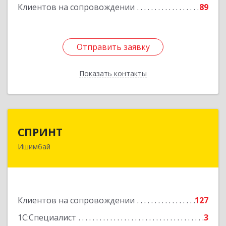
Клиентов на сопровождении
89
Отправить заявку
Отправить заявку
Показать контакты
Назад
СПРИНТ
СПРИНТ
Ишимбай
453201, Башкортостан Респ, Ишимбайский р-н,
Ишимбай г, Якупа Кулмыя ул, дом № 25
Подробнее
Клиентов на сопровождении
127
1С:Специалист
3