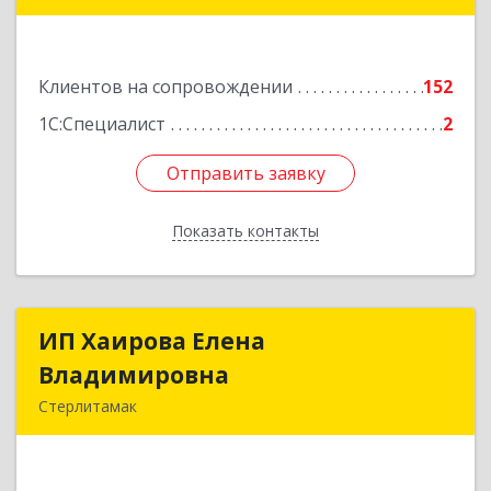
453265, Башкортостан Респ, Салават г,
Бекетова ул, дом № 10, кв.87
Клиентов на сопровождении
152
Подробнее
1С:Специалист
2
Отправить заявку
Отправить заявку
Показать контакты
Назад
ИП Хаирова Елена
ИП Хаирова Елена
Владимировна
Владимировна
Стерлитамак
Подробнее