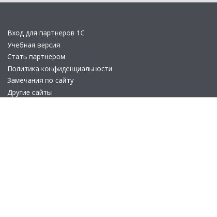
Вход для партнеров 1С
Учебная версия
Стать партнером
Политика конфиденциальности
Замечания по сайту
Другие сайты
Телефон:
+7 (495) 737-92-57
Email:
site_v8@1c.ru
Отдел продаж:
г. Москва
,
улица Селезнёвская, дом 21
© 2026 АО «Группа 1С» (правопреемник «1С»). Все права на сайт
защищены