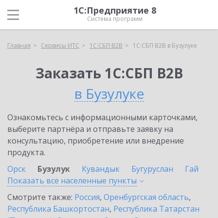
1С:Предприятие 8
Система программ
Главная
Сервисы ИТС
1С:СБП B2B
1С:СБП B2B в Бузулуке
Заказать 1С:СБП B2B
в Бузулуке
Ознакомьтесь с информационными карточками,
выберите партнёра и отправьте заявку на
консультацию, приобретение или внедрение
продукта.
Орск
Бузулук
Кувандык
Бугуруслан
Гай
Показать все населенные
пункты
Смотрите также:
Россия
,
Оренбургская область
,
Республика Башкортостан
,
Республика Татарстан