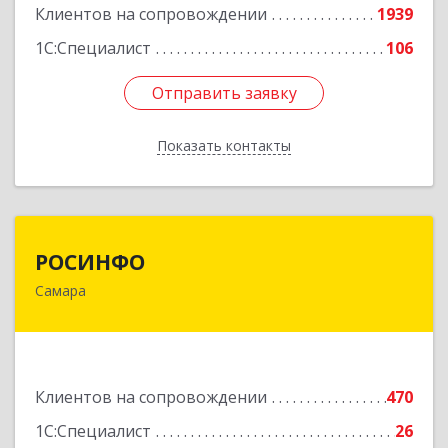
Клиентов на сопровождении
1939
1С:Специалист
106
Отправить заявку
Отправить заявку
Показать контакты
Назад
РОСИНФО
РОСИНФО
Самара
443069, Самарская обл, Самара г, Авроры ул,
дом № 110, оф.24
Подробнее
Клиентов на сопровождении
470
1С:Специалист
26