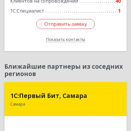
Клиентов на сопровождении
40
1С:Специалист
1
Отправить заявку
Отправить заявку
Показать контакты
Назад
Ближайшие партнеры из соседних
регионов
1С:Первый Бит, Самара
1С:Первый Бит, Самара
Самара
443013, Самарская обл, Самара г, Дачная ул,
дом № 24, пом.2/25
Подробнее