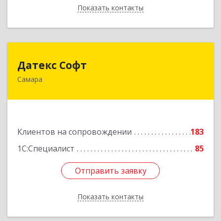
Показать контакты
Назад
Датекс Софт
Датекс Софт
Самара
443070, Самарская обл, Самара г, Партизанская
ул, дом № 86, оф.723
Подробнее
Клиентов на сопровождении
183
1С:Специалист
85
Отправить заявку
Отправить заявку
Показать контакты
Назад