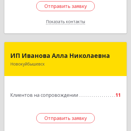
Отправить заявку
Отправить заявку
Показать контакты
Назад
ИП Иванова Алла Николаевна
ИП Иванова Алла Николаевна
Новокуйбышевск
446 201, Самарская обл.,
г.Новокуйбышевск,ул.Ворошилова,д.30,кв.70
Подробнее
Клиентов на сопровождении
11
Отправить заявку
Отправить заявку