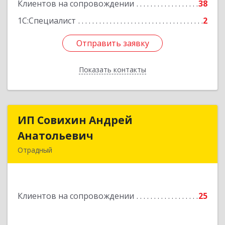
Клиентов на сопровождении
38
1С:Специалист
2
Отправить заявку
Отправить заявку
Показать контакты
Назад
ИП Совихин Андрей
ИП Совихин Андрей
Анатольевич
Анатольевич
Отрадный
446300, Самарская обл, Отрадный г, Ленина ул,
дом № 3, кв.85
Клиентов на сопровождении
25
Подробнее