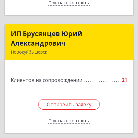
Показать контакты
Назад
ИП Брусянцев Юрий
ИП Брусянцев Юрий
Александрович
Александрович
Новокуйбышевск
446200, Самарская обл, Новокуйбышевск г,
Гагарина 11
Клиентов на сопровождении
21
Подробнее
Отправить заявку
Отправить заявку
Показать контакты
Назад