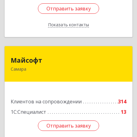
Отправить заявку
Отправить заявку
Показать контакты
Назад
Майсофт
Майсофт
Самара
443076, Самарская обл, Самара г, Партизанская
ул, дом № 177А, ком.1,2,3,4,5
Подробнее
Клиентов на сопровождении
314
1С:Специалист
13
Отправить заявку
Отправить заявку