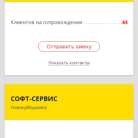
Подробнее
Клиентов на сопровождении
44
Отправить заявку
Отправить заявку
Показать контакты
Назад
СОФТ-СЕРВИС
СОФТ-СЕРВИС
Новокуйбышевск
446206, Самарская обл, Новокуйбышевск г,
Островского ул, дом № 17А 12, оф.47
Подробнее