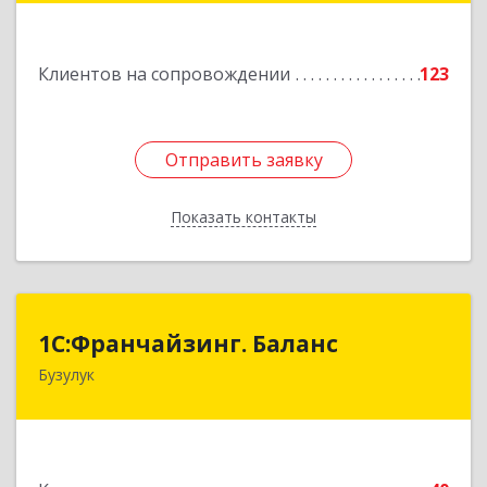
Подробнее
Клиентов на сопровождении
123
Отправить заявку
Отправить заявку
Показать контакты
Назад
1С:Франчайзинг. Баланс
1С:Франчайзинг. Баланс
Бузулук
461040, Оренбургская обл, Бузулукский р-н,
Бузулук г, Рожкова ул, дом № 39
Подробнее