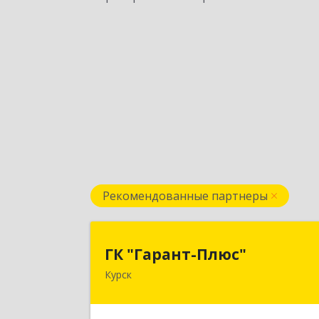
Рекомендованные партнеры
ГК "Гарант-Плюс
ГК "Гарант-Плюс"
Курск
305035, Курская обл, Курск г
Овечкина ул, дом № 14, пом.