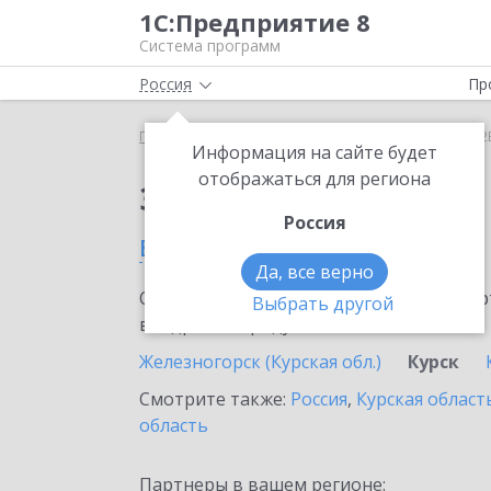
1С:Предприятие 8
Система программ
Россия
Пр
Главная
Сервисы ИТС
1С:СБП B2B
1С:СБП B2
Информация на сайте будет
отображаться для региона
Заказать 1С:СБП B2B
Россия
в Курске
Да, все верно
Ознакомьтесь с информационными карт
Выбрать другой
внедрение продукта.
Железногорск (Курская обл.)
Курск
Смотрите также:
Россия
,
Курская област
область
Партнеры в вашем регионе: