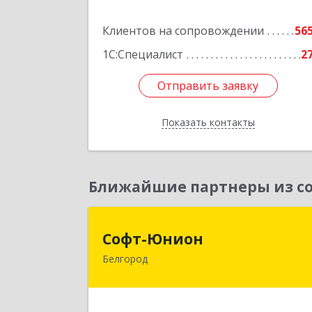
Подробне
Клиентов на сопровождении
56
1С:Специалист
2
Отправить заявку
Отправить заявку
Показать контакты
Назад
Ближайшие партнеры из со
Софт-Юнио
Софт-Юнион
Белгород
308014, Белгородская обл, Белгород г
Садовая ул, дом № 3а, оф.4/