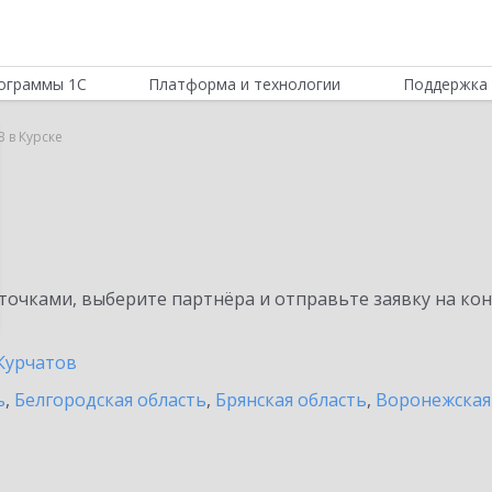
ограммы 1С
Платформа и технологии
Поддержка 
B в Курске
очками, выберите партнёра и отправьте заявку на ко
Курчатов
ь
,
Белгородская область
,
Брянская область
,
Воронежская