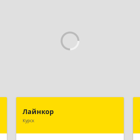
"
Лайнкор
Лайнкор
Курск
,
305021, Курская обл, Курск г, Победы
1
пр-кт, дом № 10, оф.№64