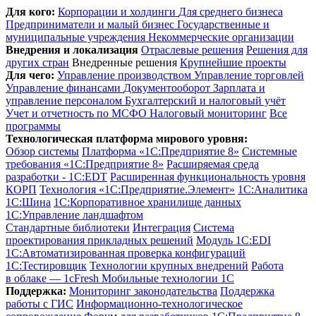
Для кого:
Корпорации и холдинги
Для среднего бизнеса
Предприниматели и малый бизнес
Государственные и
муниципальные учреждения
Некоммерческие организации
Внедрения и локализация
Отраслевые решения
Решения для
других стран
Внедренные решения
Крупнейшие проекты
Для чего:
Управление производством
Управление торговлей
Управление финансами
Документооборот
Зарплата и
управление персоналом
Бухгалтерский и налоговый учёт
Учет и отчетность по МСФО
Налоговый мониторинг
Все
программы
Технологическая платформа мирового уровня:
Обзор системы
Платформа «1С:Предприятие 8»
Системные
требования «1С:Предприятие 8»
Расширяемая среда
разработки - 1C:EDT
Расширенная функциональность уровня
КОРП
Технология «1С:Предприятие.Элемент»
1C:Аналитика
1С:Шина
1С:Корпоративное хранилище данных
1С:Управление ландшафтом
Стандартные библиотеки
Интеграция
Система
проектирования прикладных решений
Модуль 1C:EDI
1С:Автоматизированная проверка конфигураций
1С:Тестировщик
Технологии крупных внедрений
Работа
в облаке — 1cFresh
Мобильные технологии 1С
Поддержка:
Мониторинг законодательства
Поддержка
работы с ГИС
Информационно-технологическое