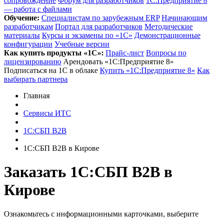
сопровождение
Форум для разработчиков
1С:Предприятие 8
— работа с файлами
Обучение:
Cпециалистам по зарубежным ERP
Начинающим
разработчикам
Портал для разработчиков
Методические
материалы
Курсы и экзамены по «1С»
Демонстрационные
конфигурации
Учебные версии
Как купить продукты «1С»:
Прайс-лист
Вопросы по
лицензированию
Арендовать «1С:Предприятие 8»
Подписаться на 1С в облаке
Купить «1С:Предприятие 8»
Как
выбирать партнера
Главная
Сервисы ИТС
1С:СБП B2B
1С:СБП B2B в Кирове
Заказать 1С:СБП B2B
в
Кирове
Ознакомьтесь с информационными карточками, выберите