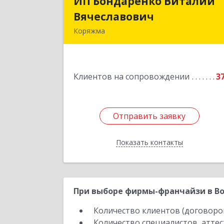
ИП Бондаренко Виталий
ИП Бондаренко Витали
Вячеславович
Вячеславови
Коряжма
165650, Архангельская обл, Коряжма г
Набережная им Н.Островского ул
дом № 3
Клиентов на сопровождении
3
Подробне
Отправить заявку
Отправить заявку
Показать контакты
Назад
При выборе фирмы-франчайзи в Во
Количество клиентов (договоро
Количество специалистов, атте