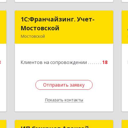
с
1С:Франчайзинг. Учет-
1С:Франчайзинг. Учет-
Мостовской
Мостовской
й
Мостовской
А
352570, Краснодарский край,
Мостовский р-н, Мостовской пгт,
е
Производственная ул, дом № 58,
8
Клиентов на сопровождении
корпус 1
18
Подробнее
Отправить заявку
Отправить заявку
Показать контакты
Назад