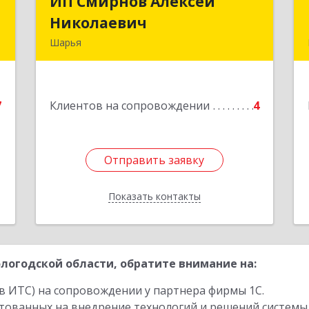
й
ИП Смирнов Алексей
ИП Смирнов Алексей
ч
Николаевич
Николаевич
Шарья
,
Подробнее
,
8
7
Клиентов на сопровождении
4
е
Отправить заявку
Отправить заявку
Показать контакты
Назад
логодской области, обратите внимание на:
в ИТС) на сопровождении у партнера фирмы 1С.
стованных на внедрение технологий и решений системы