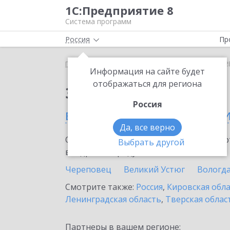
1С:Предприятие 8
Система программ
Россия
Пр
Главная
Сервисы ИТС
1С:СБП B2B
1С:СБП B2
Информация на сайте будет
отображаться для региона
Заказать 1С:СБП B2B
Россия
в Вологодской област
Да, все верно
Ознакомьтесь с информационными карт
Выбрать другой
внедрение продукта.
Череповец
Великий Устюг
Вологд
Смотрите также:
Россия
,
Кировская обл
Ленинградская область
,
Тверская облас
Партнеры в вашем регионе: