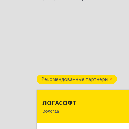
Рекомендованные партнеры
ЛОГАСОФ
ЛОГАСОФТ
Вологда
160002, Вологодская обл, Вологда г
Гагарина ул, дом № 26, пом.