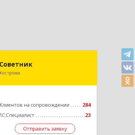
Советник
Советник
Кострома
156000, Костромская обл, Кострома г,
Ерохова ул, дом № 3а, пом.2-12
Подробнее
Клиентов на сопровождении
284
1С:Специалист
23
Отправить заявку
Отправить заявку