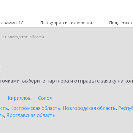
ограммы 1С
Платформа и технологии
Поддержка 
B в Вологодской области
и
очками, выберите партнёра и отправьте заявку на ко
а
Кириллов
Сокол
асть
,
Костромская область
,
Новгородская область
,
Респу
ть
,
Ярославская область