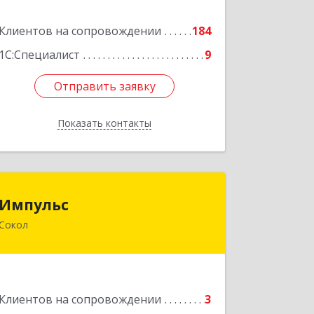
Подробнее
Клиентов на сопровождении
184
1С:Специалист
9
Отправить заявку
Отправить заявку
Показать контакты
Назад
Импульс
Импульс
Сокол
162130, Вологодская обл, Сокольский
р-н, Сокол г, Орешкова ул, дом № 8,
кв.3
Подробнее
Клиентов на сопровождении
3