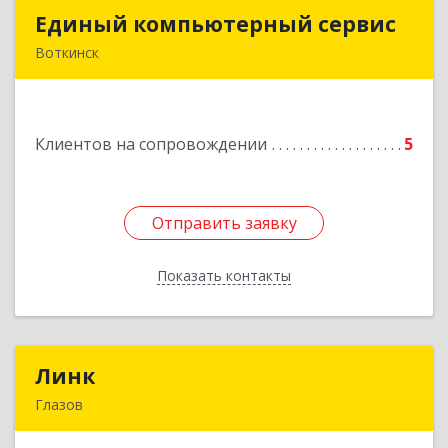
Единый компьютерный сервис
Единый компьютерный сервис
Воткинск
Подробнее
Клиентов на сопровождении
5
Отправить заявку
Отправить заявку
Показать контакты
Назад
Линк
Линк
Глазов
427622, Удмуртская Респ, Глазов г, Тани