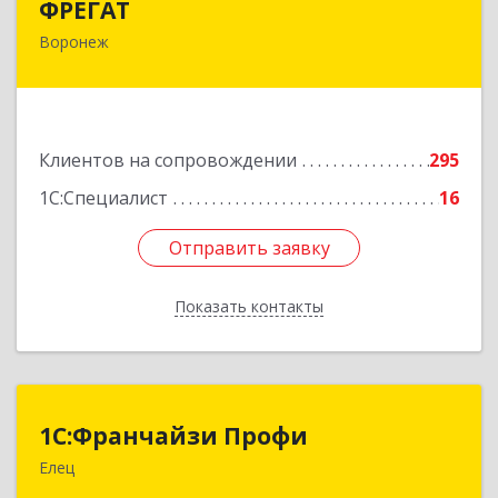
ФРЕГАТ
Воронеж
394006, Воронежская обл, Воронеж г,
Бахметьева ул, дом № 2Б, пом.I, офис 220
Подробнее
Клиентов на сопровождении
295
1С:Специалист
16
Отправить заявку
Отправить заявку
Показать контакты
Назад
1С:Франчайзи Профи
1С:Франчайзи Профи
Елец
399784, Липецкая обл, Елец г, Гагарина ул,