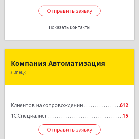
Отправить заявку
Отправить заявку
Показать контакты
Назад
Компания Автоматизация
Компания Автоматизация
Липецк
398001, Липецкая обл, Липецк г, Победы пл,
дом № 8
Подробнее
Клиентов на сопровождении
612
1С:Специалист
15
Отправить заявку
Отправить заявку