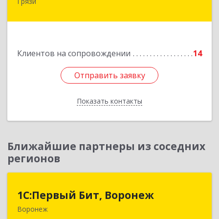
Грязи
399059, Россия, Липецкая обл., г.Грязи,
ул.Рублева, д.31
Подробнее
Клиентов на сопровождении
14
Отправить заявку
Отправить заявку
Показать контакты
Назад
Ближайшие партнеры из соседних
регионов
1С:Первый Бит, Воронеж
1С:Первый Бит, Воронеж
Воронеж
394006, Воронежская обл, Воронеж г, 20-летия