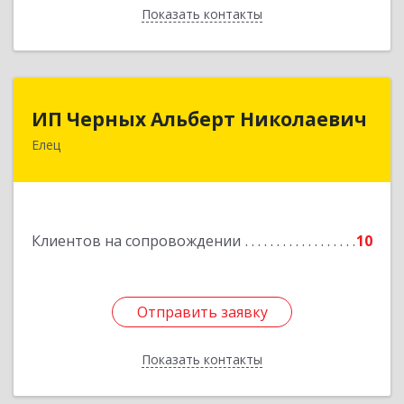
Показать контакты
Назад
ИП Черных Альберт Николаевич
ИП Черных Альберт Николаевич
Елец
399771, Липецкая обл, Елец г, Н.Гусевой ул, 56А
Подробнее
Клиентов на сопровождении
10
Отправить заявку
Отправить заявку
Показать контакты
Назад