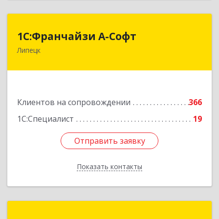
1С:Франчайзи А-Софт
1С:Франчайзи А-Софт
Липецк
398059, Липецкая обл, Липецк г, Фрунзе ул,
дом № 27
Подробнее
Клиентов на сопровождении
366
1С:Специалист
19
Отправить заявку
Отправить заявку
Показать контакты
Назад
ФРЕГАТ