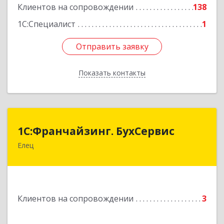
Клиентов на сопровождении
138
1С:Специалист
1
Отправить заявку
Отправить заявку
Показать контакты
Назад
1С:Франчайзинг. БухСервис
1С:Франчайзинг. БухСервис
Елец
399780, Липецкая обл, Елецкий р-н, Елец г,
Новоселов ул, дом № 12
Подробнее
Клиентов на сопровождении
3