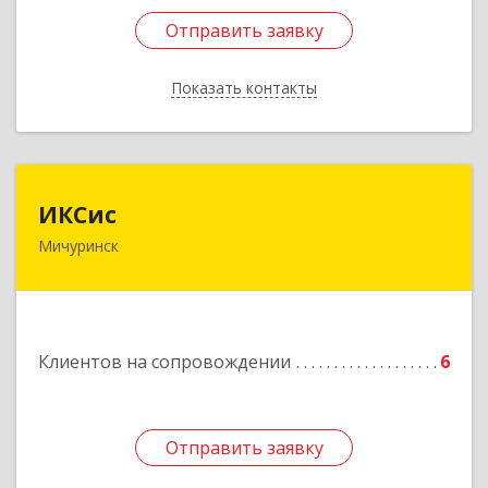
Отправить заявку
Отправить заявку
Показать контакты
Назад
ИКСис
ИКСис
Мичуринск
393761, Тамбовская обл, Мичуринск г,
Набережная ул, дом № 275
Подробнее
Клиентов на сопровождении
6
Отправить заявку
Отправить заявку