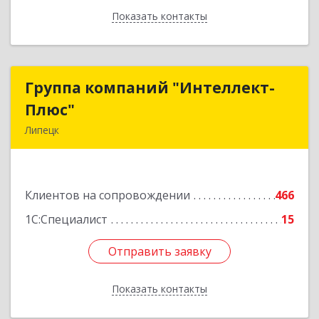
Показать контакты
Назад
Группа компаний "Интеллект-
Группа компаний "Интеллект-
Плюс"
Плюс"
Липецк
398024, Липецкая обл, Липецк г, Победы пл,
дом № 8, 306
Клиентов на сопровождении
466
Подробнее
1С:Специалист
15
Отправить заявку
Отправить заявку
Показать контакты
Назад