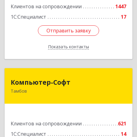
Клиентов на сопровождении
1447
1С:Специалист
17
Отправить заявку
Отправить заявку
Показать контакты
Назад
Компьютер-Софт
Компьютер-Софт
Тамбов
392000, Тамбовская обл, Тамбов г, Советская
ул, дом № 191
Подробнее
Клиентов на сопровождении
621
1С:Специалист
14