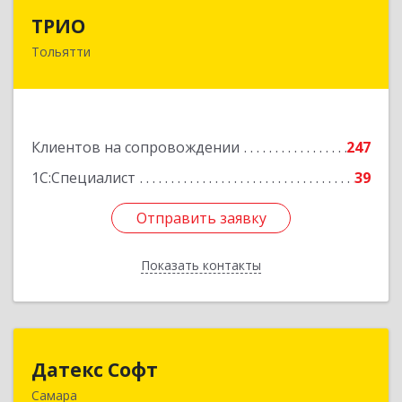
ТРИО
ТРИО
Тольятти
445004, Самарская обл, Тольятти г,
Автозаводское ш, дом № 21, оф.200
Подробнее
Клиентов на сопровождении
247
1С:Специалист
39
Отправить заявку
Отправить заявку
Показать контакты
Назад
Датекс Софт
Датекс Софт
Самара
443070, Самарская обл, Самара г, Партизанская