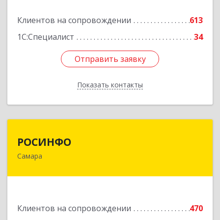
Подробнее
Клиентов на сопровождении
613
1С:Специалист
34
Отправить заявку
Отправить заявку
Показать контакты
Назад
РОСИНФО
РОСИНФО
Самара
443069, Самарская обл, Самара г, Авроры ул,
дом № 110, оф.24
Подробнее
Клиентов на сопровождении
470