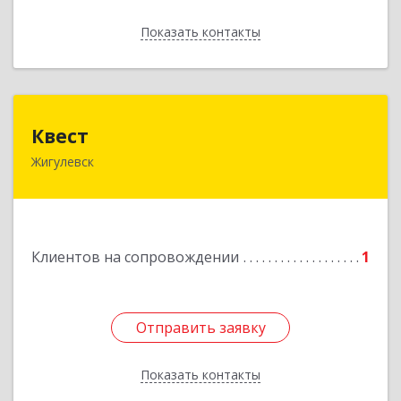
Показать контакты
Назад
Квест
Квест
Жигулевск
445350, Самарская обл., Жигулевск, ул.Пушкина,
21, офис 4
Подробнее
Клиентов на сопровождении
1
Отправить заявку
Отправить заявку
Показать контакты
Назад