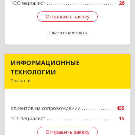
1С:Специалист
26
Отправить заявку
Отправить заявку
Показать контакты
Назад
ИНФОРМАЦИОННЫЕ
ИНФОРМАЦИОННЫЕ
ТЕХНОЛОГИИ
ТЕХНОЛОГИИ
Тольятти
445043, Самарская обл, Тольятти г, Южное ш,
дом № 161, корпус 2.1, оф.309А
Клиентов на сопровождении
455
Подробнее
1С:Специалист
15
Отправить заявку
Отправить заявку