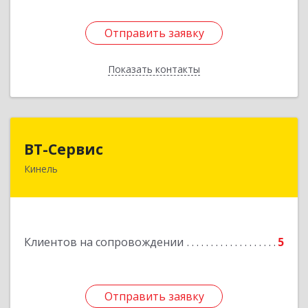
Отправить заявку
Отправить заявку
Показать контакты
Назад
ВТ-Сервис
ВТ-Сервис
Кинель
446436, Самарская обл, Кинель г, Маяковского
ул, дом № 61
Подробнее
Клиентов на сопровождении
5
Отправить заявку
Отправить заявку