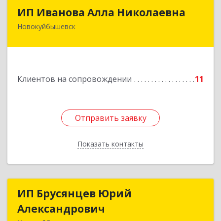
ИП Иванова Алла Николаевна
ИП Иванова Алла Николаевна
Новокуйбышевск
446 201, Самарская обл.,
г.Новокуйбышевск,ул.Ворошилова,д.30,кв.70
Подробнее
Клиентов на сопровождении
11
Отправить заявку
Отправить заявку
Показать контакты
Назад
ИП Брусянцев Юрий
ИП Брусянцев Юрий
Александрович
Александрович