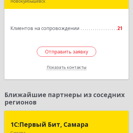
Новокуйбышевск
446200, Самарская обл, Новокуйбышевск г,
Гагарина 11
Клиентов на сопровождении
21
Подробнее
Отправить заявку
Отправить заявку
Показать контакты
Назад
Ближайшие партнеры из соседних
регионов
1С:Первый Бит, Самара
1С:Первый Бит, Самара
Самара