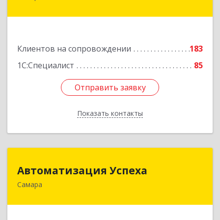
ул, дом № 86, оф.723
Подробнее
Клиентов на сопровождении
183
1С:Специалист
85
Отправить заявку
Отправить заявку
Показать контакты
Назад
Автоматизация Успеха
Автоматизация Успеха
Самара
443011, Самарская обл, Самара г, 22
Партсъезда ул, дом № 207, оф.14