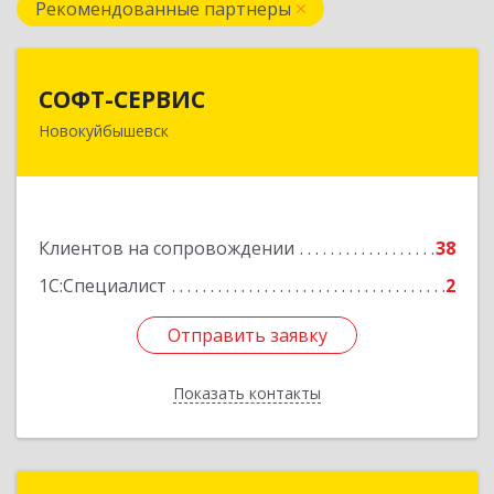
Рекомендованные партнеры
СОФТ-СЕРВИС
СОФТ-СЕРВИС
Новокуйбышевск
446206, Самарская обл, Новокуйбышевск г,
Островского ул, дом № 17А 12, оф.47
Подробнее
Клиентов на сопровождении
38
1С:Специалист
2
Отправить заявку
Отправить заявку
Показать контакты
Назад