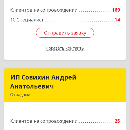
Подробнее
Клиентов на сопровождении
169
1С:Специалист
14
Отправить заявку
Отправить заявку
Показать контакты
Назад
ИП Совихин Андрей
ИП Совихин Андрей
Анатольевич
Анатольевич
Отрадный
446300, Самарская обл, Отрадный г, Ленина ул,
дом № 3, кв.85
Клиентов на сопровождении
25
Подробнее