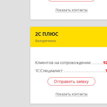
Показать контакты
Назад
2С ПЛЮС
2С ПЛЮ
Белореченск
352630, Краснодарский край
Белореченский р-н, Белореченск г
Мира ул, дом № 6
Клиентов на сопровождении
9
Подробне
1С:Специалист
Отправить заявку
Отправить заявку
Показать контакты
Назад