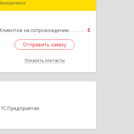
Белореченск
352630, Краснодарский край,
Белореченск г, Луценко ул, дом № 103
Подробнее
Клиентов на сопровождении
5
Отправить заявку
Отправить заявку
Показать контакты
Назад
 1С:Предприятие.