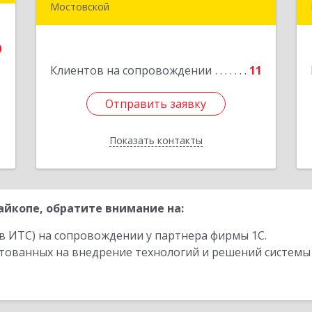
Мостовской
1
352570, Краснодарский край,
е
Мостовский р-н, Мостовской пгт,
0
Гоголя ул, дом № 113, кв.3
Клиентов на сопровождении
11
Подробнее
Отправить заявку
Отправить заявку
Показать контакты
Назад
йкопе, обратите внимание на:
в ИТС) на сопровождении у партнера фирмы 1С.
стованных на внедрение технологий и решений системы