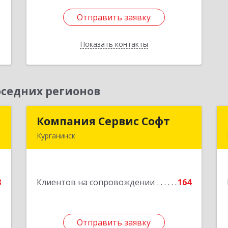
Отправить заявку
Отправить заявку
Показать контакты
Назад
седних регионов
"
Компания Сервис Софт
Компания Сервис Софт
Курганинск
,
352430, Краснодарский край,
,
Курганинск г, Розы Люксембург ул,
2
дом № 333
8
Клиентов на сопровождении
164
е
Подробнее
1
Отправить заявку
Отправить заявку