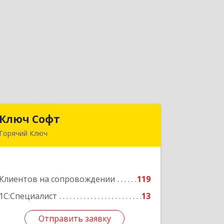
Ключ Софт
Ключ Софт
Горячий Ключ
353287, Краснодарский край, Горячий
Ключ г, Первомайский п, Бендуса ул,
дом № 13
Клиентов на сопровождении
119
Подробнее
1С:Специалист
13
Отправить заявку
Отправить заявку