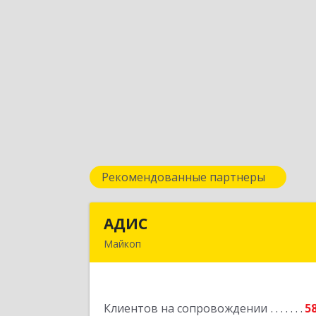
Рекомендованные партнеры
АДИС
АДИ
Майкоп
385006, Адыгея Респ, Майкоп г
Краснооктябрьская ул, дом № 59, кв.
Подробне
Клиентов на сопровождении
5