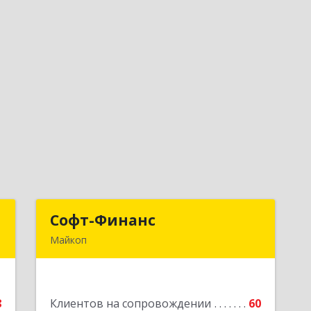
С
Софт-Финанс
Софт-Финанс
Майкоп
,
385006, Адыгея Респ, Майкоп г,
1
Калинина ул, дом № 210С
е
Подробнее
8
Клиентов на сопровождении
60