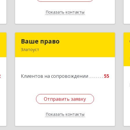
Показать контакты
Назад
С
Ваше право
Ваше право
Златоуст
,
456219, Челябинская обл, Златоуст г,
,
Молодежный кв-л, дом № 7, кв.136
3
Подробнее
2
Клиентов на сопровождении
55
е
1
Отправить заявку
Отправить заявку
Показать контакты
Назад