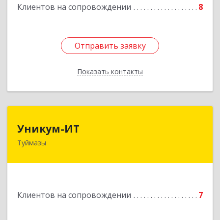
Клиентов на сопровождении
8
Отправить заявку
Отправить заявку
Показать контакты
Назад
Уникум-ИТ
Уникум-ИТ
Туймазы
452757, Башкортостан Респ, Туймазинский р-н,
Туймазы г, Заводской пер, дом № 2, корпус Б
Подробнее
Клиентов на сопровождении
7