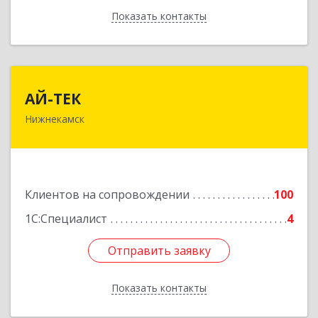
Показать контакты
Назад
АЙ-ТЕК
АЙ-ТЕК
Нижнекамск
423570, Татарстан Респ, Нижнекамский р-н,
Нижнекамск г, Шинников пр-кт, дом № 13А,
пом.1004
Подробнее
Клиентов на сопровождении
100
1С:Специалист
4
Отправить заявку
Отправить заявку
Показать контакты
Назад