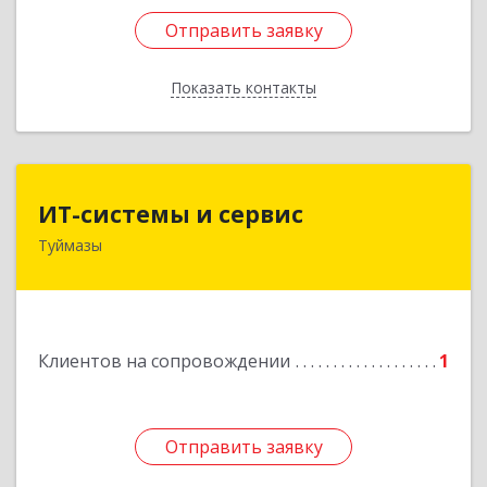
Отправить заявку
Отправить заявку
Показать контакты
Назад
ИТ-системы и сервис
ИТ-системы и сервис
Туймазы
452 750, 452750, Башкортостан Респ,
Туймазинский р-н, Туймазы г, Заводская ул,
дом № 11
Подробнее
Клиентов на сопровождении
1
Отправить заявку
Отправить заявку