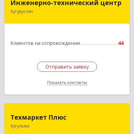
Инженерно-технический центр
Бугуруслан
461633, Оренбургская обл, Бугуруслан г,
Больничный пер, дом № 8
Подробнее
Клиентов на сопровождении
44
Отправить заявку
Отправить заявку
Показать контакты
Назад
Техмаркет Плюс
Техмаркет Плюс
Бугульма
423231, РТ, Бугульма, ул.Белинского, д.13