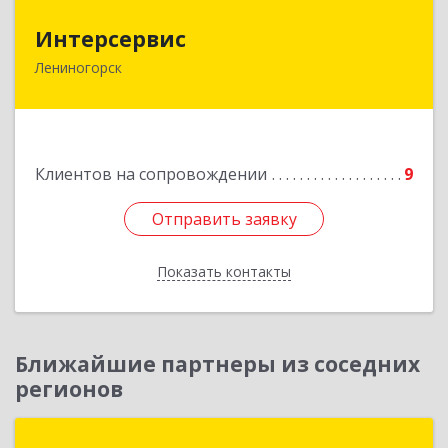
Интерсервис
Интерсервис
Лениногорск
423250, Татарстан Респ, Лениногорск г,
Гагарина ул, дом № 36
Подробнее
Клиентов на сопровождении
9
Отправить заявку
Отправить заявку
Показать контакты
Назад
Ближайшие партнеры из соседних
регионов