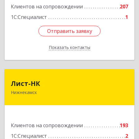
Клиентов на сопровождении
207
1С:Специалист
1
Отправить заявку
Отправить заявку
Показать контакты
Назад
Лист-НК
Лист-НК
Нижнекамск
423585, Татарстан Респ, Нижнекамский р-н,
Нижнекамск г, Вокзальная ул, дом № 38 Г, оф.29
Подробнее
Клиентов на сопровождении
193
1С:Специалист
2