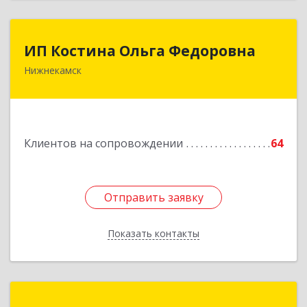
ИП Костина Ольга Федоровна
ИП Костина Ольга Федоровна
Нижнекамск
Подробнее
Клиентов на сопровождении
64
Отправить заявку
Отправить заявку
Показать контакты
Назад
Инженерно-технический центр