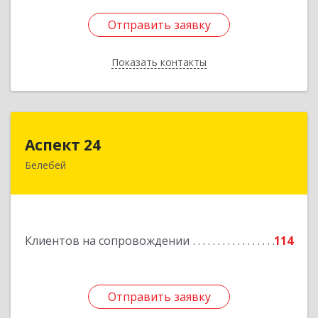
Отправить заявку
Отправить заявку
Показать контакты
Назад
Аспект 24
Аспект 24
Белебей
452000, Башкортостан Респ, Белебей г, им
В.И.Ленина ул, дом № 23/1
Подробнее
Клиентов на сопровождении
114
Отправить заявку
Отправить заявку