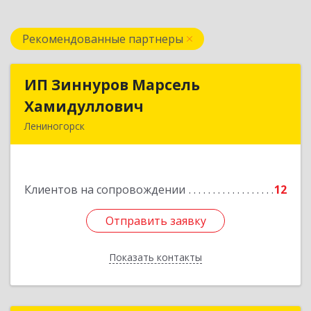
Рекомендованные партнеры
ИП Зиннуров Марсель
ИП Зиннуров Марсель
Хамидуллович
Хамидуллович
Лениногорск
423250, Татарстан Респ, Лениногорский р-н,
Лениногорск г, Халиуллина ул, дом № 79
Клиентов на сопровождении
12
Подробнее
Отправить заявку
Отправить заявку
Показать контакты
Назад