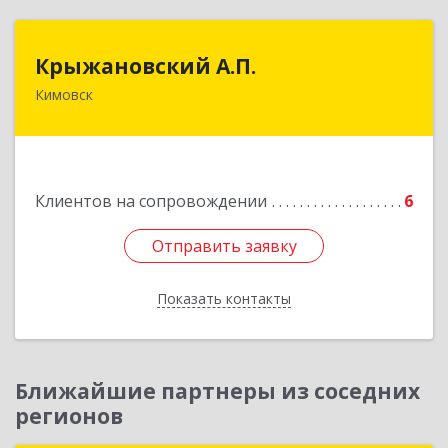
Крыжановский А.П.
Крыжановский А.П.
Кимовск
301720, Тульская область, г.Кимовск ,
ул.Белинского, д.16, кв.1
Подробнее
Клиентов на сопровождении
6
Отправить заявку
Отправить заявку
Показать контакты
Назад
Ближайшие партнеры из соседних
регионов