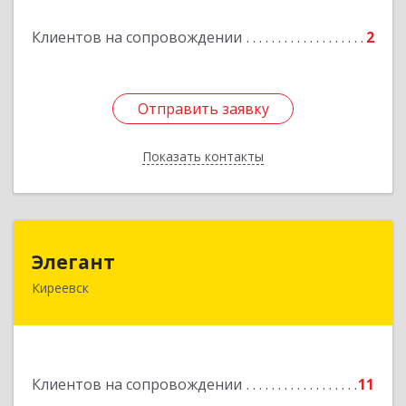
Клиентов на сопровождении
2
Отправить заявку
Отправить заявку
Показать контакты
Назад
Элегант
Элегант
Киреевск
301262, Тульская обл, Киреевск г, Чехова ул,
дом № 1
Подробнее
Клиентов на сопровождении
11