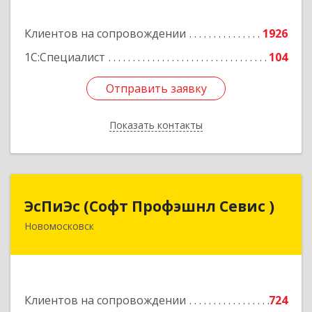
Подробнее
Клиентов на сопровождении
1926
1С:Специалист
104
Отправить заявку
Отправить заявку
Показать контакты
Назад
ЭсПиЭс (Софт Профэшнл Севис )
ЭсПиЭс (Софт Профэшнл Севис )
Новомосковск
301659, Тульская обл, Новомосковский р-н,
Новомосковск г, Шахтеров ул, дом № 33/33
Подробнее
Клиентов на сопровождении
724