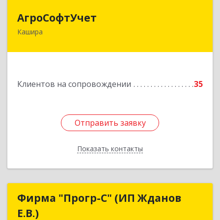
АгроСофтУчет
АгроСофтУчет
Кашира
142932, Московская обл, г.о.Кашира, Каменка д,
Парковая ул, дом № 37
Подробнее
Клиентов на сопровождении
35
Отправить заявку
Отправить заявку
Показать контакты
Назад
Фирма "Прогр-С" (ИП Жданов
Фирма "Прогр-С" (ИП Жданов
Е.В.)
Е.В.)