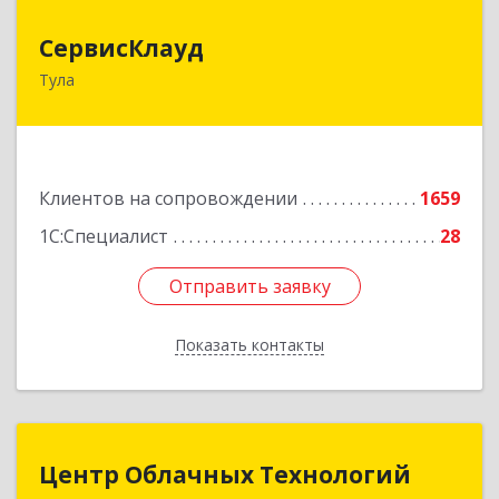
СервисКлауд
СервисКлауд
Тула
300028, Тульская обл, Тула г, Болдина ул, дом №
98, оф.545
Подробнее
Клиентов на сопровождении
1659
1С:Специалист
28
Отправить заявку
Отправить заявку
Показать контакты
Назад
Центр Облачных Технологий
Центр Облачных Технологий