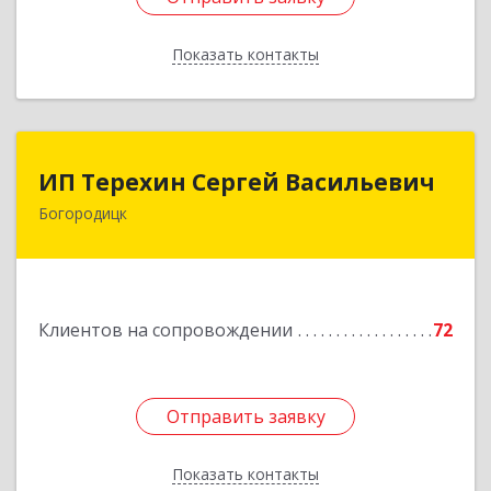
Показать контакты
Назад
ИП Терехин Сергей Васильевич
ИП Терехин Сергей Васильевич
Богородицк
301831, Тульская обл, Богородицкий р-н,
Богородицк г, Полевая ул, дом № 32, кв.92
Подробнее
Клиентов на сопровождении
72
Отправить заявку
Отправить заявку
Показать контакты
Назад