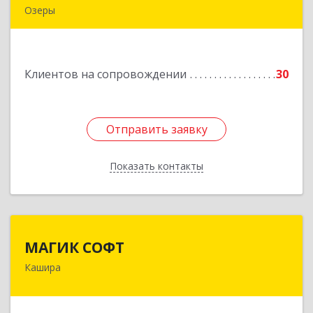
Озеры
140563, Московская обл, Озерский р-н, Озеры г,
им Маршала Катукова мкр, дом № 16, кв.27
Клиентов на сопровождении
30
Подробнее
Отправить заявку
Отправить заявку
Показать контакты
Назад
МАГИК СОФТ
МАГИК СОФТ
Кашира
Подробнее