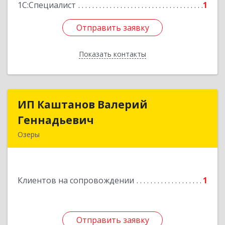
1С:Специалист
1
Отправить заявку
Отправить заявку
Показать контакты
Назад
ИП Каштанов Валерий
ИП Каштанов Валерий
Геннадьевич
Геннадьевич
Озеры
140560, Московская обл, Озерский р-н, Озеры г,
Ленина ул, дом № 202
Клиентов на сопровождении
1
Подробнее
Отправить заявку
Отправить заявку