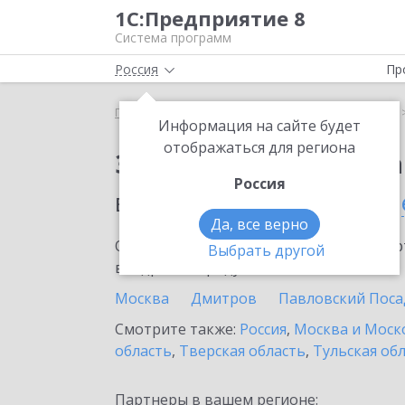
1С:Предприятие 8
Система программ
Россия
Пр
Главная
Сервисы ИТС
1С:Распознавание речи
Информация на сайте будет
отображаться для региона
Заказать 1С:Распозн
Россия
в населенном пунте
Эл
Да, все верно
Ознакомьтесь с информационными карт
Выбрать другой
внедрение продукта.
Москва
Дмитров
Павловский Поса
Смотрите также:
Россия
,
Москва и Моск
область
,
Тверская область
,
Тульская об
Партнеры в вашем регионе: