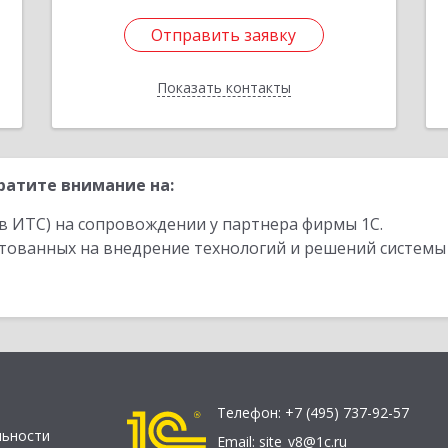
Отправить заявку
Отправить заявку
Показать контакты
Назад
ратите внимание на:
в ИТС) на сопровождении у партнера фирмы 1С.
стованных на внедрение технологий и решений системы
Телефон:
+7 (495) 737-92-57
льности
Email:
site_v8@1c.ru