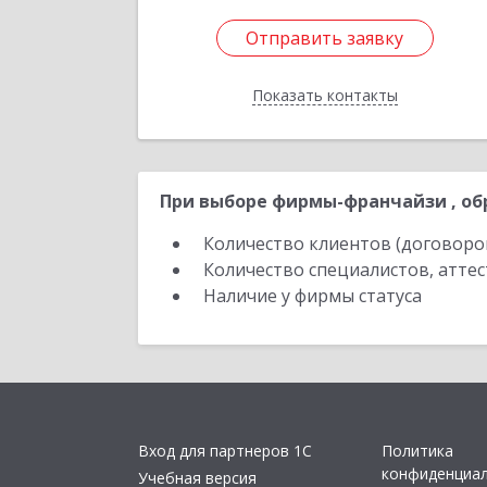
Отправить заявку
Отправить заявку
Показать контакты
Назад
При выборе фирмы-франчайзи , об
Количество клиентов (договоро
Количество специалистов, атте
Наличие у фирмы статуса
Вход для партнеров 1С
Политика
конфиденциа
Учебная версия