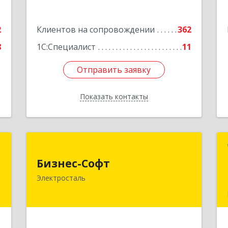
е
Подробнее
2
Клиентов на сопровождении
362
8
1С:Специалист
11
Отправить заявку
Отправить заявку
Показать контакты
Назад
"
Бизнес-Софт
Бизнес-Софт
,
144000, Московская обл,
Электросталь
,
Электросталь г, Карла Маркса ул, дом
3
№ 26
е
Подробнее