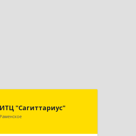
ИТЦ "Сагиттариус"
ИТЦ "Сагиттариус"
140103, Московская обл, Раменское г,
Раменское
Приборостроителей ул, дом № 16А,
кв.16