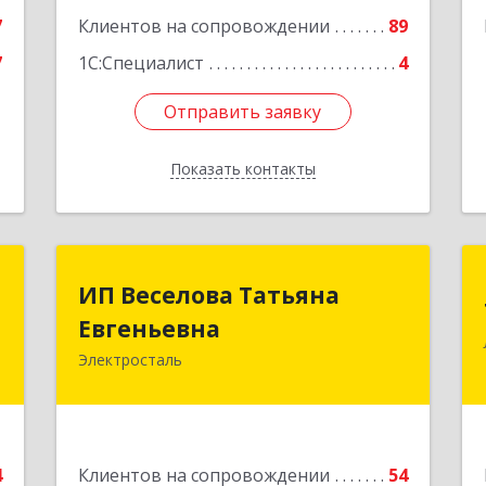
7
Клиентов на сопровождении
89
7
1С:Специалист
4
Отправить заявку
Отправить заявку
Показать контакты
Назад
П
ИП Веселова Татьяна
ИП Веселова Татьяна
й
Евгеньевна
Евгеньевна
ч
Электросталь
144000, Московская обл,
Электросталь г, Николаева ул, дом №
,
6, кв.6
№
9
Подробнее
4
Клиентов на сопровождении
54