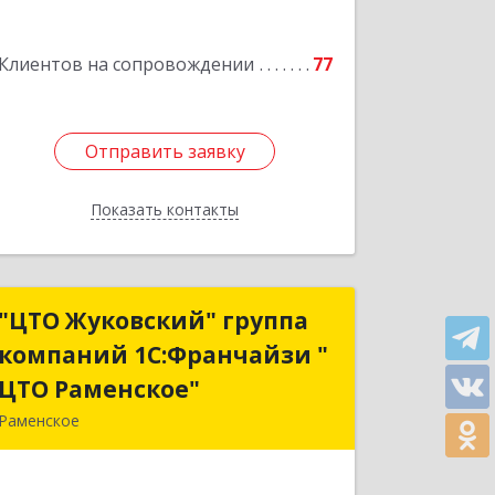
Подробнее
Клиентов на сопровождении
77
Отправить заявку
Отправить заявку
Показать контакты
Назад
"ЦТО Жуковский" группа
"ЦТО Жуковский" группа
компаний 1С:Франчайзи "
компаний 1С:Франчайзи "
ЦТО Раменское"
ЦТО Раменское"
Раменское
140100, Московская обл, Раменское г,
Дергаево д, Центральная ул, дом №