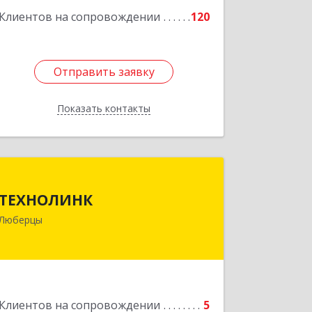
58А
Клиентов на сопровождении
120
Подробнее
Отправить заявку
Отправить заявку
Показать контакты
Назад
ТЕХНОЛИНК
ТЕХНОЛИНК
140014, г.Люберцы, Октябрьский
Люберцы
просп., д.373
Подробнее
Клиентов на сопровождении
5