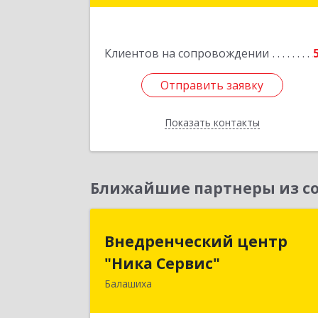
Клиентов на сопровождении
Отправить заявку
Отправить заявку
Показать контакты
Назад
Ближайшие партнеры из со
Внедренческий цент
Внедренческий центр
"Ника Сервис
"Ника Сервис"
Балашиха
143912, Московская обл, Балашиха г
Полевая ул, дом № 