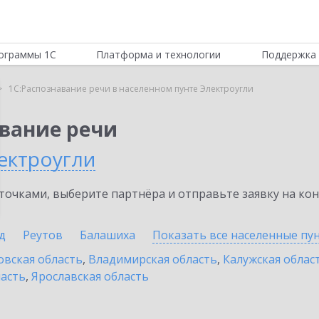
ограммы 1С
Платформа и технологии
Поддержка 
1С:Распознавание речи в населенном пунте Электроугли
авание речи
ектроугли
очками, выберите партнёра и отправьте заявку на ко
д
Реутов
Балашиха
Показать все населенные
пу
овская область
,
Владимирская область
,
Калужская облас
ласть
,
Ярославская область