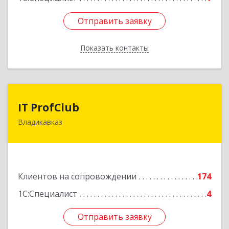
Отправить заявку
Отправить заявку
Показать контакты
Назад
IT ProfClub
IT ProfClub
Владикавказ
362045, Северная Осетия - Алания Респ,
Владикавказ г, Международная ул, дом № 2 "А",
этаж 5, каб.507
Подробнее
Клиентов на сопровождении
174
1С:Специалист
4
Отправить заявку
Отправить заявку