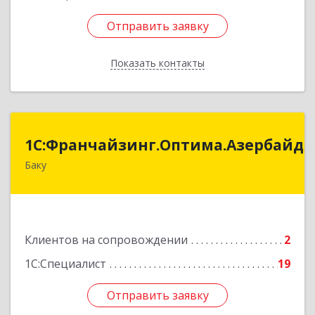
Отправить заявку
Отправить заявку
Показать контакты
Назад
:Франчайзинг.Оптима.Азербайджан
1С:Франчайзинг.Оптима.Азербайд
Баку
Азербайджан, Баку, AZ1075, улица Ахмед
Раджабли 156, Пентхаус 63
Подробнее
Клиентов на сопровождении
2
1С:Специалист
19
Отправить заявку
Отправить заявку