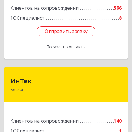
Клиентов на сопровождении
566
1С:Специалист
8
Отправить заявку
Отправить заявку
Показать контакты
Назад
ИнТек
ИнТек
Беслан
363000, Северная Осетия - Алания Респ,
Правобережный, Беслан г, Комсомольская ул,
дом № 69
Подробнее
Клиентов на сопровождении
140
1С:Специалист
1