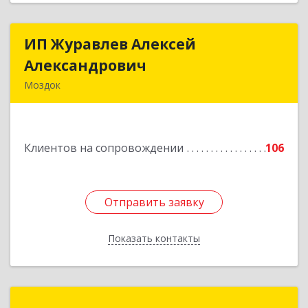
ИП Журавлев Алексей
ИП Журавлев Алексей
Александрович
Александрович
Моздок
363750, Северная Осетия - Алания Респ, Моздок
г, Кирова ул, дом № 41
Клиентов на сопровождении
106
Подробнее
Отправить заявку
Отправить заявку
Показать контакты
Назад
1С:Франчайзинг. ГлавБух