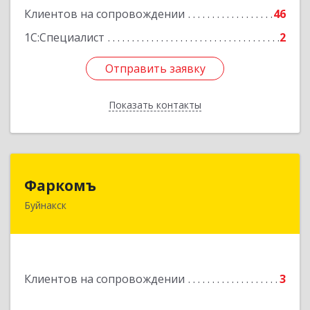
Подробнее
Клиентов на сопровождении
46
1С:Специалист
2
Отправить заявку
Отправить заявку
Показать контакты
Назад
Фаркомъ
Фаркомъ
Буйнакск
Подробнее
Клиентов на сопровождении
3