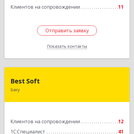
Клиентов на сопровождении
11
Отправить заявку
Отправить заявку
Показать контакты
Назад
Best Soft
Best Soft
Баку
Азербайджан, Баку, AZ1029, Пр. Г. Алиева 95,
Qafqaz Business Center
Подробнее
Клиентов на сопровождении
12
1С:Специалист
41