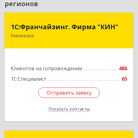
регионов
1С:Франчайзинг. Фирма "КИН"
1С:Франчайзинг. Фирма "КИН"
Махачкала
367030, Дагестан Респ, Махачкала г, И.Казака
ул, дом № 31
Подробнее
Клиентов на сопровождении
486
1С:Специалист
65
Отправить заявку
Отправить заявку
Показать контакты
Назад