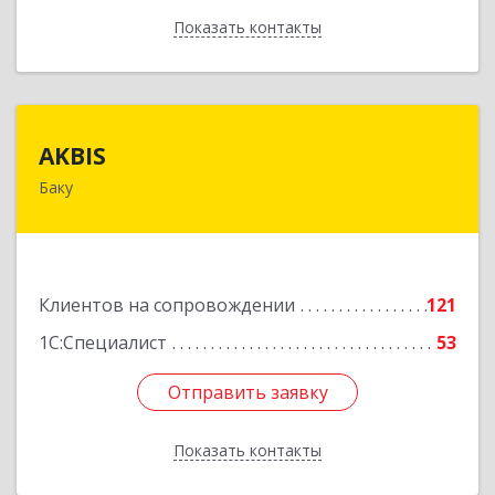
Показать контакты
Назад
AKBIS
AKBIS
Баку
AZ1007, Азербайджан, г. Баку, ул. Ак. Мирали
Гашгая, квартал 748, кв. 2
Подробнее
Клиентов на сопровождении
121
1С:Специалист
53
Отправить заявку
Отправить заявку
Показать контакты
Назад