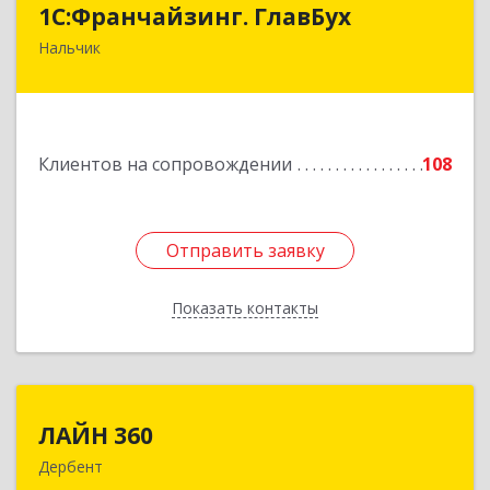
1С:Франчайзинг. ГлавБух
Нальчик
360000, Кабардино-Балкарская Респ, Нальчик г,
Пачева ул, дом № 13, ТОД Европа, этаж 3, оф.2
Подробнее
Клиентов на сопровождении
108
Отправить заявку
Отправить заявку
Показать контакты
Назад
ЛАЙН 360
ЛАЙН 360
Дербент
368600, Дагестан Респ, Дербент г, Ю.Гагарина