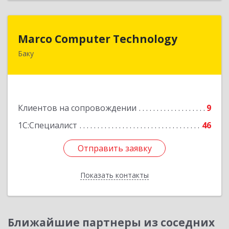
Marco Computer Technology
Marco Computer Technology
Баку
370010, Баку, Азербайджан, ул.Низами, 125/26
Подробнее
Клиентов на сопровождении
9
1С:Специалист
46
Отправить заявку
Отправить заявку
Показать контакты
Назад
Ближайшие партнеры из соседних