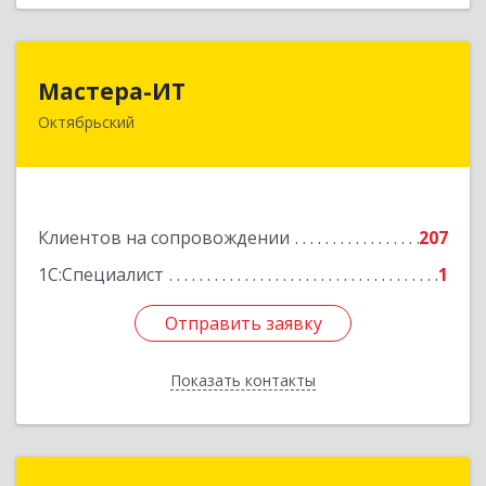
Мастера-ИТ
Мастера-ИТ
Октябрьский
452607, Башкортостан Респ, Октябрьский г,
Комсомольская ул, дом № 20, оф."МИТ"
Подробнее
Клиентов на сопровождении
207
1С:Специалист
1
Отправить заявку
Отправить заявку
Показать контакты
Назад