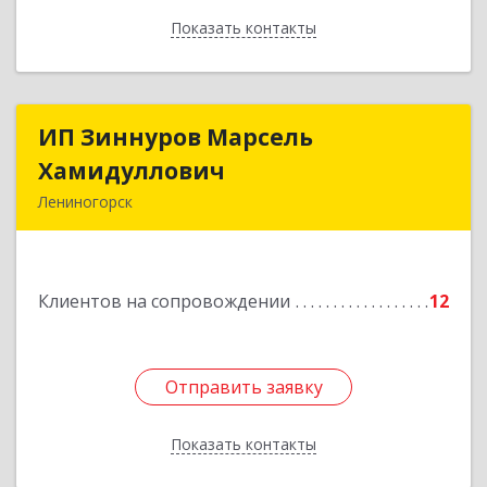
Показать контакты
Назад
ИП Зиннуров Марсель
ИП Зиннуров Марсель
Хамидуллович
Хамидуллович
Лениногорск
423250, Татарстан Респ, Лениногорский р-н,
Лениногорск г, Халиуллина ул, дом № 79
Клиентов на сопровождении
12
Подробнее
Отправить заявку
Отправить заявку
Показать контакты
Назад