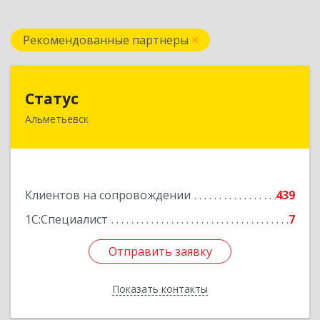
Рекомендованные партнеры
Статус
Статус
Альметьевск
423450, Татарстан Респ, Альметьевск г, Мира
ул, дом № 10
Подробнее
Клиентов на сопровождении
439
1С:Специалист
7
Отправить заявку
Отправить заявку
Показать контакты
Назад