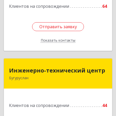
Клиентов на сопровождении
64
Отправить заявку
Отправить заявку
Показать контакты
Назад
Инженерно-технический центр
Инженерно-технический центр
Бугуруслан
461633, Оренбургская обл, Бугуруслан г,
Больничный пер, дом № 8
Подробнее
Клиентов на сопровождении
44