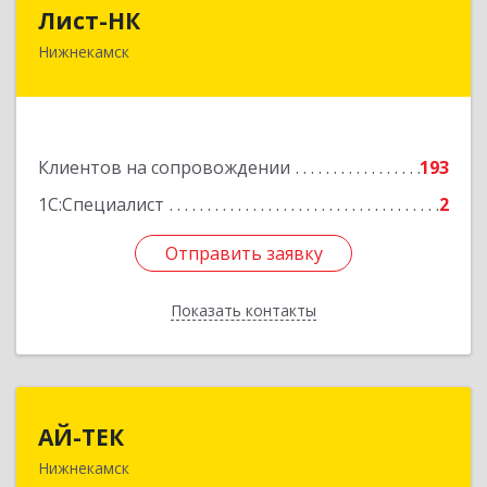
Лист-НК
Лист-НК
Нижнекамск
423585, Татарстан Респ, Нижнекамский р-н,
Нижнекамск г, Вокзальная ул, дом № 38 Г, оф.29
Подробнее
Клиентов на сопровождении
193
1С:Специалист
2
Отправить заявку
Отправить заявку
Показать контакты
Назад
АЙ-ТЕК
АЙ-ТЕК
Нижнекамск
423570, Татарстан Респ, Нижнекамский р-н,