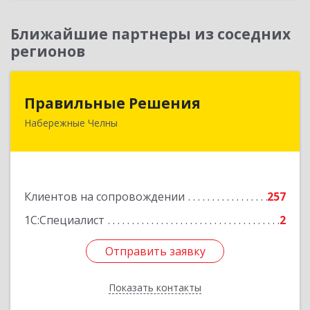
Ближайшие партнеры из соседних
регионов
Правильные Решения
Правильные Решения
Набережные Челны
423832, Татарстан Респ, Набережные Челны г,
Дружбы Народов пр-кт, дом № 38А, кв.55
Подробнее
Клиентов на сопровождении
257
1С:Специалист
2
Отправить заявку
Отправить заявку
Показать контакты
Назад