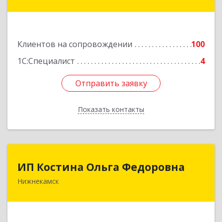
Нижнекамск г, Шинников пр-кт, дом № 13А,
пом.1004
Подробнее
Клиентов на сопровождении
100
1С:Специалист
4
Отправить заявку
Отправить заявку
Показать контакты
Назад
ИП Костина Ольга Федоровна
ИП Костина Ольга Федоровна
Нижнекамск
Подробнее