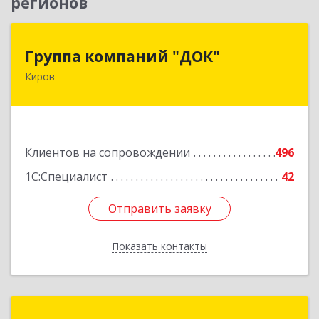
регионов
Группа компаний "ДОК"
Группа компаний "ДОК"
Киров
610017, Кировская обл, Киров г, Горького ул,
дом № 17
Подробнее
Клиентов на сопровождении
496
1С:Специалист
42
Отправить заявку
Отправить заявку
Показать контакты
Назад
НЕО Сервис