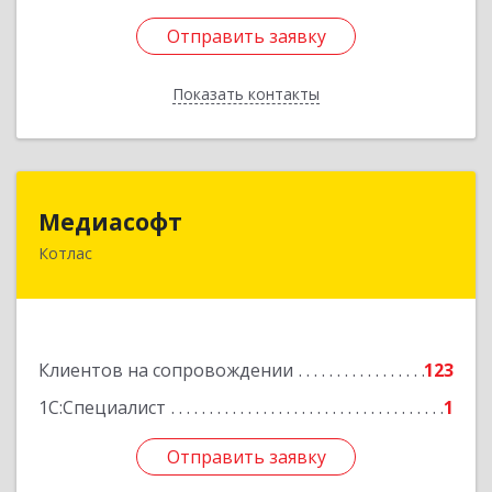
Отправить заявку
Отправить заявку
Показать контакты
Назад
Медиасофт
Медиасофт
Котлас
165300, Архангельская обл, Котлас г,
Маяковского ул, дом № 5
Подробнее
Клиентов на сопровождении
123
1С:Специалист
1
Отправить заявку
Отправить заявку