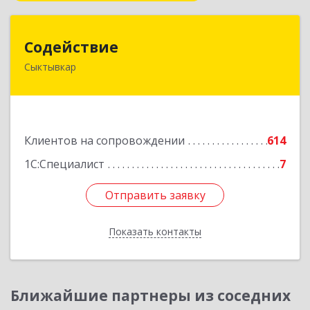
Содействие
Содействие
Сыктывкар
167004, Коми Респ, Сыктывкар г, Первомайская
ул, дом № 149
Подробнее
Клиентов на сопровождении
614
1С:Специалист
7
Отправить заявку
Отправить заявку
Показать контакты
Назад
Ближайшие партнеры из соседних