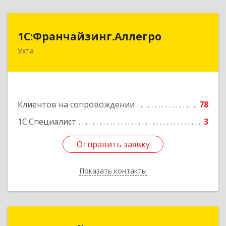
1С:Франчайзинг.Аллегро
1С:Франчайзинг.Аллегро
Ухта
169304, Коми Респ, Ухта г, Чернова ул, дом №
33, кв.49
Подробнее
Клиентов на сопровождении
78
1С:Специалист
3
Отправить заявку
Отправить заявку
Показать контакты
Назад
1С:Франчайзи Базис