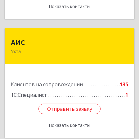
Показать контакты
Назад
АИС
АИС
Ухта
169310, Коми Респ, Ухта г, Первомайская ул.,
дом № 35А
Подробнее
Клиентов на сопровождении
135
1С:Специалист
1
Отправить заявку
Отправить заявку
Показать контакты
Назад