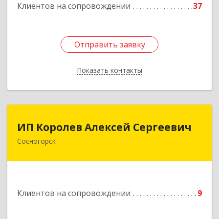
Клиентов на сопровождении
37
Подробнее
Отправить заявку
Отправить заявку
Показать контакты
Назад
ИП Королев Алексей Сергеевич
ИП Королев Алексей Сергеевич
Сосногорск
169500, Коми Респ, Сосногорск г, Советская ул,
дом № 30, кв.12
Подробнее
Клиентов на сопровождении
9