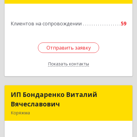
Подробнее
Клиентов на сопровождении
59
Отправить заявку
Отправить заявку
Показать контакты
Назад
ИП Бондаренко Виталий
ИП Бондаренко Виталий
Вячеславович
Вячеславович
Коряжма
165650, Архангельская обл, Коряжма г,
Набережная им Н.Островского ул, дом № 38