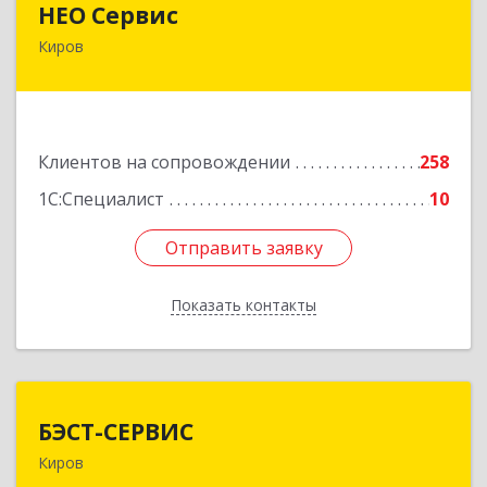
НЕО Сервис
Киров
610045, Кировская обл, Киров г, Ульяновская
ул, дом № 36
Подробнее
Клиентов на сопровождении
258
1С:Специалист
10
Отправить заявку
Отправить заявку
Показать контакты
Назад
БЭСТ-СЕРВИС
БЭСТ-СЕРВИС
Киров
610045, Кировская обл, Киров г, Дмитрия