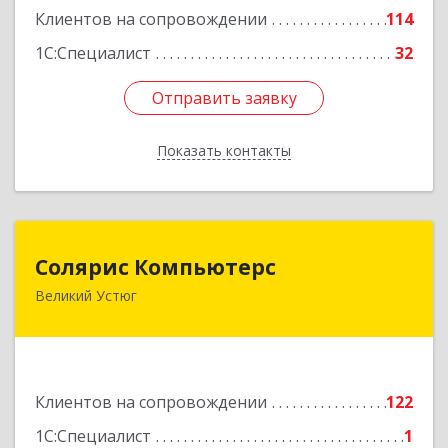
Клиентов на сопровождении
114
1С:Специалист
32
Отправить заявку
Отправить заявку
Показать контакты
Назад
Солярис Компьютерс
Солярис Компьютерс
Великий Устюг
162390, Вологодская обл, Великий Устюг г,
Виноградова ул, дом № 87
Подробнее
Клиентов на сопровождении
122
1С:Специалист
1