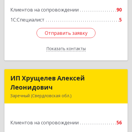
Подробнее
Клиентов на сопровождении
90
1С:Специалист
5
Отправить заявку
Отправить заявку
Показать контакты
Назад
ИП Хрущелев Алексей
ИП Хрущелев Алексей
Леонидович
Леонидович
Заречный (Свердловская обл.)
624250, Свердловская обл, Заречный г,
Курчатова ул, дом № 27/2, кв.57
Клиентов на сопровождении
56
Подробнее