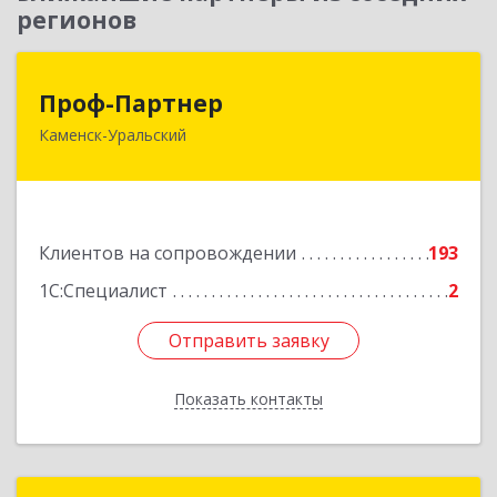
регионов
Проф-Партнер
Проф-Партнер
Каменск-Уральский
623406, Свердловская обл, Каменск-Уральский
г, Алюминиевая ул, дом № 38
Подробнее
Клиентов на сопровождении
193
1С:Специалист
2
Отправить заявку
Отправить заявку
Показать контакты
Назад