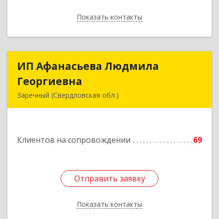
Показать контакты
Назад
ИП Афанасьева Людмила
ИП Афанасьева Людмила
Георгиевна
Георгиевна
Заречный (Свердловская обл.)
624250, Свердловская обл, Заречный г,
Алещенкова ул, дом № 4, кв.46
Клиентов на сопровождении
69
Подробнее
Отправить заявку
Отправить заявку
Показать контакты
Назад