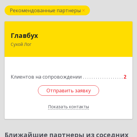
Рекомендованные партнеры
Главбух
Главбух
Сухой Лог
624800, Свердловская обл, Сухой Лог г,
Артиллеристов ул, дом № 41, кв.28
Подробнее
Клиентов на сопровождении
2
Отправить заявку
Отправить заявку
Показать контакты
Назад
Ближайшие партнеры из соседних