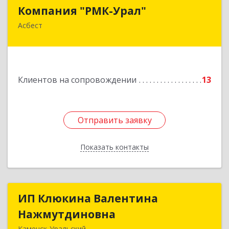
Компания "РМК-Урал"
Компания "РМК-Урал"
Асбест
624260, Свердловская обл, Асбест г,
Ленинградская ул, дом № 1а, оф. 106
Подробнее
Клиентов на сопровождении
13
Отправить заявку
Отправить заявку
Показать контакты
Назад
ИП Клюкина Валентина
ИП Клюкина Валентина
Нажмутдиновна
Нажмутдиновна
Каменск-Уральский