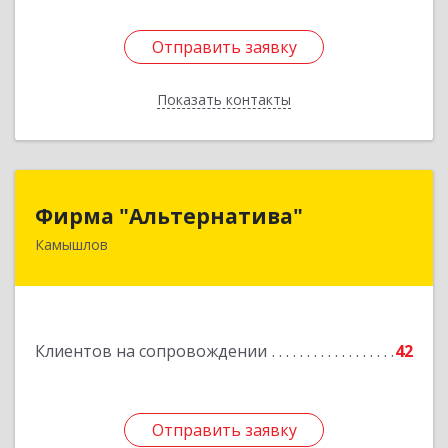
Отправить заявку
Отправить заявку
Показать контакты
Назад
Фирма "Альтернатива"
Фирма "Альтернатива"
Камышлов
624860, Свердловская обл, Камышлов г, Ленина
ул, дом № 30
Подробнее
Клиентов на сопровождении
42
Отправить заявку
Отправить заявку