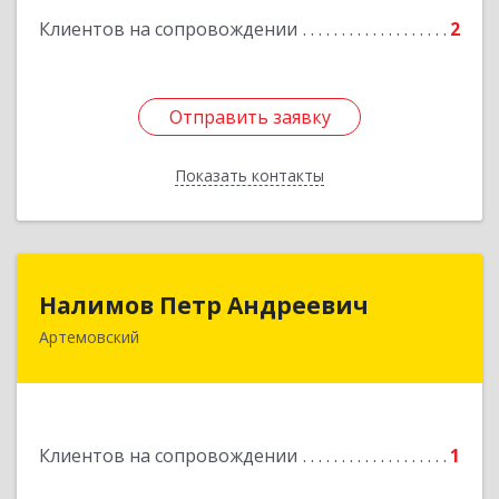
Клиентов на сопровождении
2
Отправить заявку
Отправить заявку
Показать контакты
Назад
Налимов Петр Андреевич
Налимов Петр Андреевич
Артемовский
623780, Свердловская обл, Артемовский г,
Добролюбова ул, дом № 25
Подробнее
Клиентов на сопровождении
1