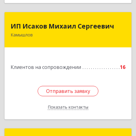
ИП Исаков Михаил Сергеевич
ИП Исаков Михаил Сергеевич
Камышлов
624860, Свердловская обл, Камышлов г, Ленина
ул, дом № 20
Подробнее
Клиентов на сопровождении
16
Отправить заявку
Отправить заявку
Показать контакты
Назад