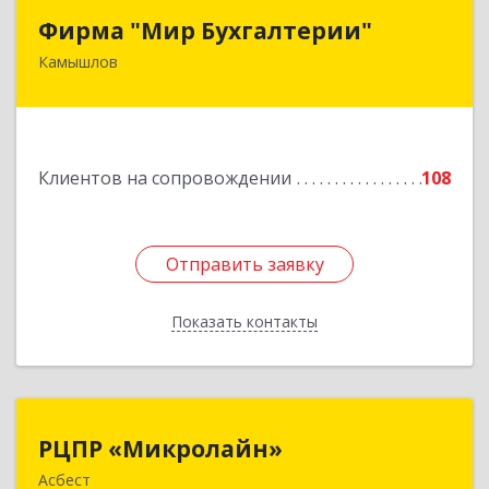
Фирма "Мир Бухгалтерии"
Фирма "Мир Бухгалтерии"
Камышлов
624860, Свердловская обл, Камышлов г,
Советская ул, дом № 7
Подробнее
Клиентов на сопровождении
108
Отправить заявку
Отправить заявку
Показать контакты
Назад
РЦПР «Микролайн»
РЦПР «Микролайн»
Асбест
624272, Свердловская обл, Асбест г, имени В.И.