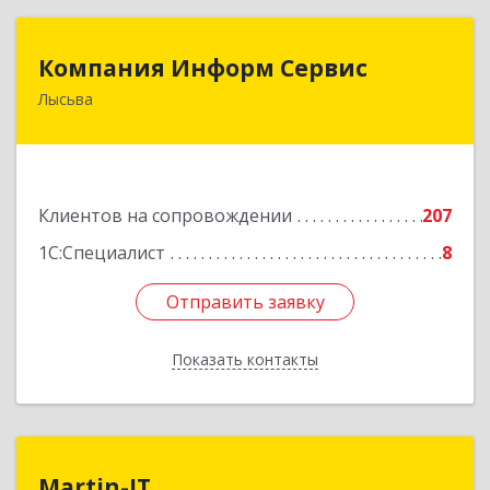
Компания Информ Сервис
Компания Информ Сервис
Лысьва
618909, Пермский край, Лысьва г, Металлистов
ул, дом № 3, оф.535
Подробнее
Клиентов на сопровождении
207
1С:Специалист
8
Отправить заявку
Отправить заявку
Показать контакты
Назад
Martin-IT
Martin-IT