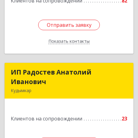
Клиентов на сопровождении
82
Отправить заявку
Отправить заявку
Показать контакты
Назад
ИП Радостев Анатолий
ИП Радостев Анатолий
Иванович
Иванович
Кудымкар
619000, Пермский край, Кудымкар г, Герцена
ул, дом № 52
Клиентов на сопровождении
23
Подробнее