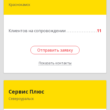
Краснокамск
Подробнее
Клиентов на сопровождении
11
Отправить заявку
Отправить заявку
Показать контакты
Назад
Сервис Плюс
Сервис Плюс
Североуральск
624480, Свердловская обл, Североуральск г,
Ленина ул, дом № 10, кв.оф.1