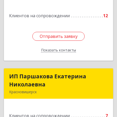
Подробнее
Клиентов на сопровождении
12
Отправить заявку
Отправить заявку
Показать контакты
Назад
ИП Паршакова Екатерина
ИП Паршакова Екатерина
Николаевна
Николаевна
Красновишерск
618590, Пермский край, Красновишерск г,
Карла Маркса ул, дом № 27, кв.8
Клиентов на сопровождении
7
Подробнее