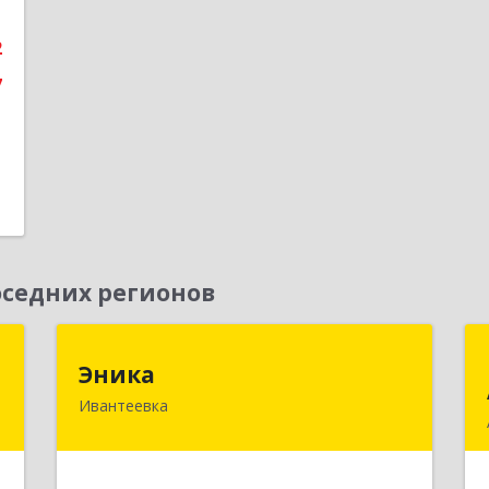
1
2
е
7
седних регионов
т
Эника
Эника
Ивантеевка
й
141280, Московская обл, г.о.
,
Пушкинский, Ивантеевка г,
4
Заводская ул, дом № 12, кв.1