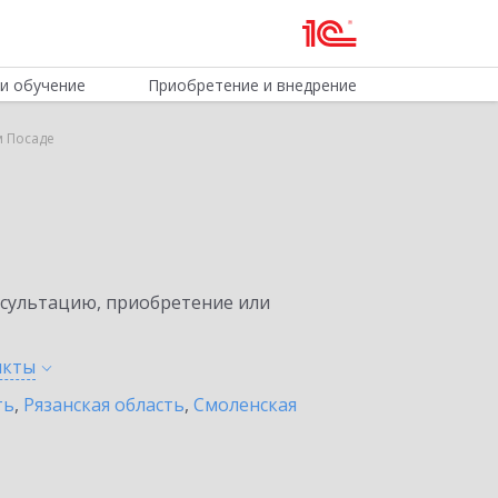
и обучение
Приобретение и внедрение
м Посаде
нсультацию, приобретение или
нкты
ть
,
Рязанская область
,
Смоленская