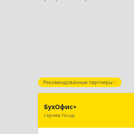
Рекомендованные партнеры
БухОфис
БухОфис+
Сергиев Посад
141304, Московская обл, Сергиево
Посадский р-н, Сергиев Посад г
Воробьевская ул, дом № 3, этаж 3