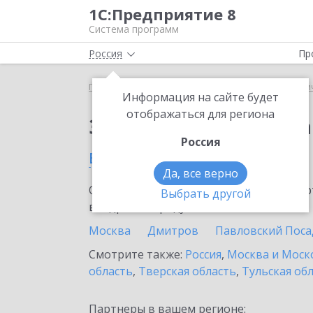
1С:Предприятие 8
Система программ
Россия
Пр
Главная
Сервисы ИТС
1С:Распознавание перви
Информация на сайте будет
отображаться для региона
Заказать 1С:Распозн
Россия
в Сергиевом Посаде
Да, все верно
Ознакомьтесь с информационными карт
Выбрать другой
внедрение продукта.
Москва
Дмитров
Павловский Поса
Смотрите также:
Россия
,
Москва и Моск
область
,
Тверская область
,
Тульская об
Партнеры в вашем регионе: