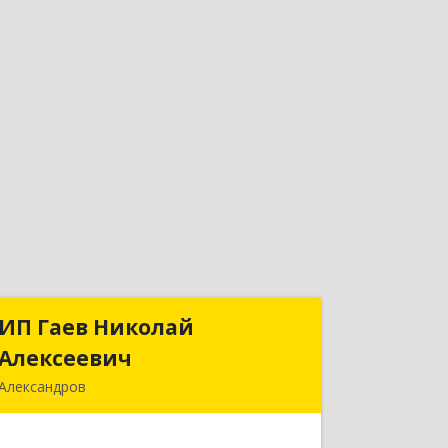
ИП Гаев Николай
ИП Гаев Николай
Алексеевич
Алексеевич
Александров
601650, Владимирская обл,
Александровский р-н, Александров г,