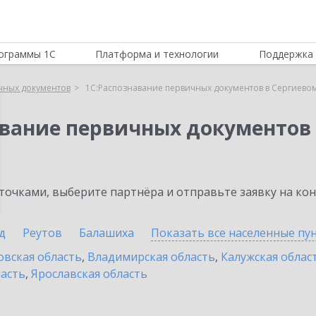
ограммы 1С
Платформа и технологии
Поддержка 
чных документов
1С:Распознавание первичных документов в Сергиево
авание первичных документов
очками, выберите партнёра и отправьте заявку на ко
д
Реутов
Балашиха
Показать все населенные
пу
овская область
,
Владимирская область
,
Калужская облас
ласть
,
Ярославская область