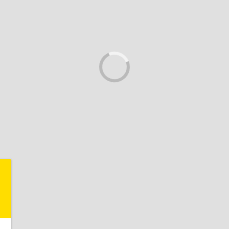
+
-
,
,