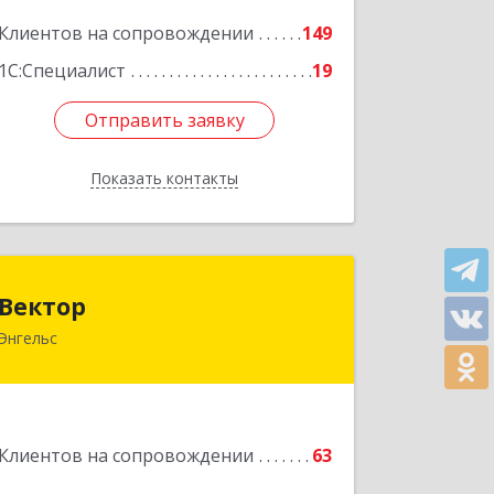
Подробнее
Клиентов на сопровождении
149
1С:Специалист
19
Отправить заявку
Отправить заявку
Показать контакты
Назад
Вектор
Вектор
Энгельс
413107, Саратовская обл, Энгельс г,
Трудовая ул, дом № 12/1, квартира
№216
Подробнее
Клиентов на сопровождении
63