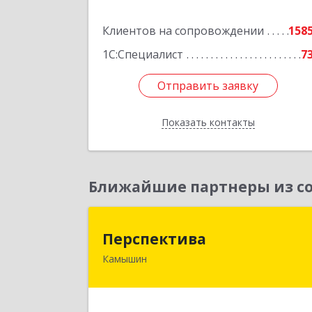
Подробне
Клиентов на сопровождении
158
1С:Специалист
7
Отправить заявку
Отправить заявку
Показать контакты
Назад
Ближайшие партнеры из со
Перспектив
Перспектива
Камышин
403850, Волгоградская обл, Камыши
г, Леонова ул, дом № 2