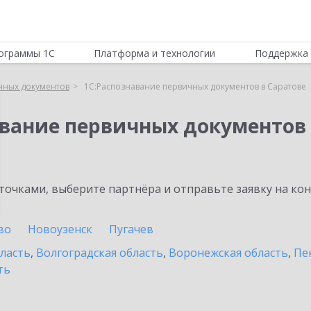
ограммы 1С
Платформа и технологии
Поддержка 
чных документов
1С:Распознавание первичных документов в Саратове
авание первичных документов
очками, выберите партнёра и отправьте заявку на ко
во
Новоузенск
Пугачев
бласть
,
Волгоградская область
,
Воронежская область
,
Пе
ть