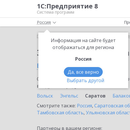
1С:Предприятие 8
Система программ
Россия
Пр
Главная
Сервисы ИТС
1С:Распознавание перви
Информация на сайте будет
отображаться для региона
Заказать 1С:Распозн
Россия
в Саратове
Да, все верно
Ознакомьтесь с информационными карт
Выбрать другой
внедрение продукта.
Вольск
Энгельс
Саратов
Балако
Смотрите также:
Россия
,
Саратовская о
Тамбовская область
,
Ульяновская облас
Партнеры в вашем регионе: