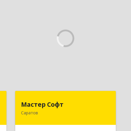
в
Мастер Софт
Мастер Софт
Саратов
,
410012, Саратовская обл, Саратов г,
0
им Вавилова Н.И. ул, дом № 38/114,
кв.628