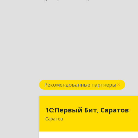
Рекомендованные партнеры
1С:Первый Бит, Сарато
1С:Первый Бит, Саратов
Саратов
410005, Саратовская обл, Саратов г
Астраханская ул, дом № 87, корпус 5