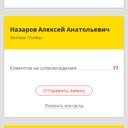
Назаров Алексей Анатольевич
Назаров Алексей Анатольевич
Вятские Поляны
612964,Кировская обл,город Вятские Поляны
г.о.,Вятские Поляны г,Кирова ул,д. 8,кв. 55
Подробнее
Клиентов на сопровождении
17
Отправить заявку
Отправить заявку
Показать контакты
Назад