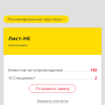
Рекомендованные партнеры
Лист-НК
Лист-НК
Нижнекамск
423585, Татарстан Респ, Нижнекамский р-н,
Нижнекамск г, Вокзальная ул, дом № 38 Г, оф.29
Подробнее
Клиентов на сопровождении
193
1С:Специалист
2
Отправить заявку
Отправить заявку
Показать контакты
Назад