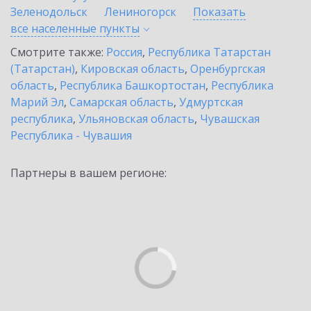
Зеленодольск
Лениногорск
Показать
все населенные
пункты
Смотрите также:
Россия
,
Республика Татарстан
(Татарстан)
,
Кировская область
,
Оренбургская
область
,
Республика Башкортостан
,
Республика
Марий Эл
,
Самарская область
,
Удмуртская
республика
,
Ульяновская область
,
Чувашская
Республика - Чувашия
Партнеры в вашем регионе: