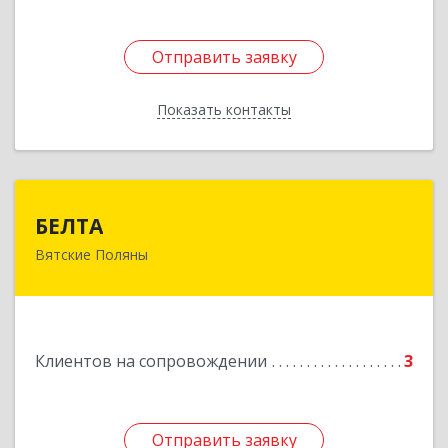
Отправить заявку
Отправить заявку
Показать контакты
Назад
БЕЛТА
БЕЛТА
Вятские Поляны
612960, Кировская обл, Вятские Поляны г,
Тойменка ул, дом № 8Г
Подробнее
Клиентов на сопровождении
3
Отправить заявку
Отправить заявку