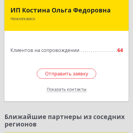
ИП Костина Ольга Федоровна
ИП Костина Ольга Федоровна
Нижнекамск
Подробнее
Клиентов на сопровождении
64
Отправить заявку
Отправить заявку
Показать контакты
Назад
Ближайшие партнеры из соседних
регионов