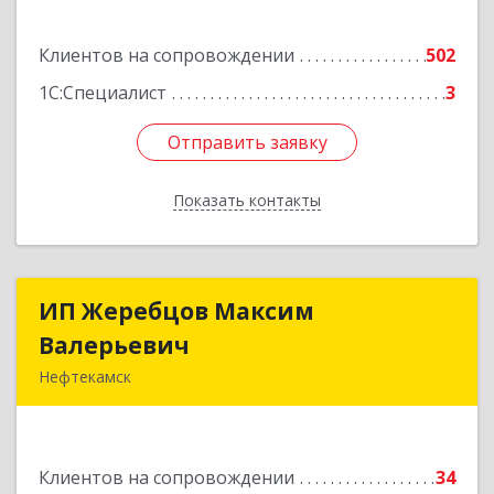
Подробнее
Клиентов на сопровождении
502
1С:Специалист
3
Отправить заявку
Отправить заявку
Показать контакты
Назад
ИП Жеребцов Максим
ИП Жеребцов Максим
Валерьевич
Валерьевич
Нефтекамск
452680, Башкортостан Респ, Нефтекамск г,
Зодчих ул, строение № 20 "В"
Клиентов на сопровождении
34
Подробнее