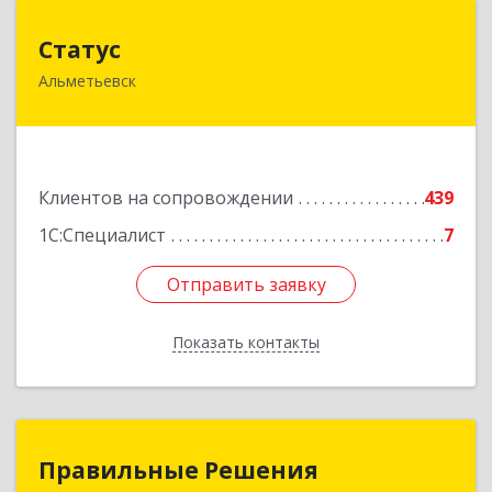
Статус
Статус
Альметьевск
423450, Татарстан Респ, Альметьевск г, Мира
ул, дом № 10
Подробнее
Клиентов на сопровождении
439
1С:Специалист
7
Отправить заявку
Отправить заявку
Показать контакты
Назад
Правильные Решения
Правильные Решения