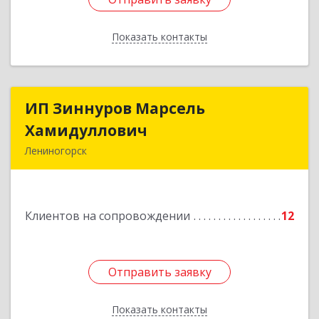
Показать контакты
Назад
ИП Зиннуров Марсель
ИП Зиннуров Марсель
Хамидуллович
Хамидуллович
Лениногорск
423250, Татарстан Респ, Лениногорский р-н,
Лениногорск г, Халиуллина ул, дом № 79
Клиентов на сопровождении
12
Подробнее
Отправить заявку
Отправить заявку
Показать контакты
Назад