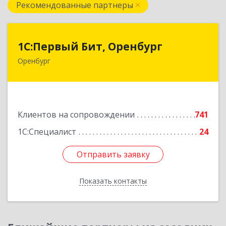
Рекомендованные партнеры
1С:Первый Бит, Оренбург
1С:Первый Бит, Оренбург
Оренбург
460044, Оренбургская обл, Оренбург, Березка
ул, дом № 2/5, пом.4
Подробнее
Клиентов на сопровождении
741
1С:Специалист
24
Отправить заявку
Отправить заявку
Показать контакты
Назад