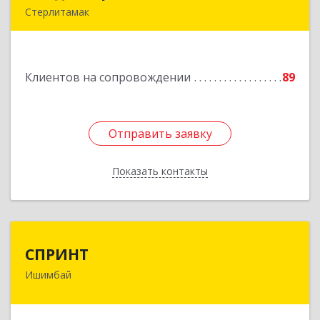
Стерлитамак
Подробнее
Клиентов на сопровождении
89
Отправить заявку
Отправить заявку
Показать контакты
Назад
СПРИНТ
СПРИНТ
Ишимбай
453201, Башкортостан Респ, Ишимбайский р-н,
Ишимбай г, Якупа Кулмыя ул, дом № 25