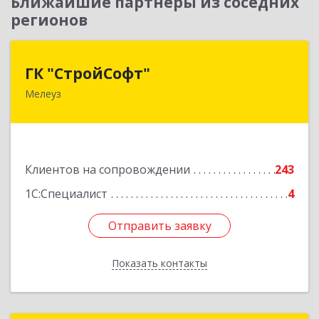
Ближайшие партнеры из соседних
регионов
ГК "СтройСофт"
ГК "СтройСофт"
Мелеуз
453852, Башкортостан Респ, Мелеуз г, Ленина
ул, дом № 160а, кв.4
Подробнее
Клиентов на сопровождении
243
1С:Специалист
4
Отправить заявку
Отправить заявку
Показать контакты
Назад