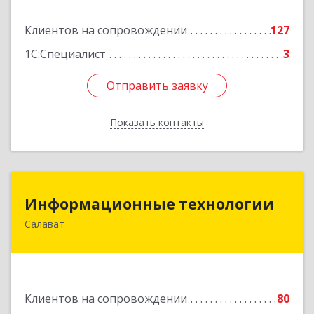
Подробнее
Клиентов на сопровождении
127
1С:Специалист
3
Отправить заявку
Отправить заявку
Показать контакты
Назад
Информационные технологии
Информационные технологии
Салават
453259, Башкортостан Респ, Салават г,
Северная ул, дом № 15, оф.108
Подробнее
Клиентов на сопровождении
80