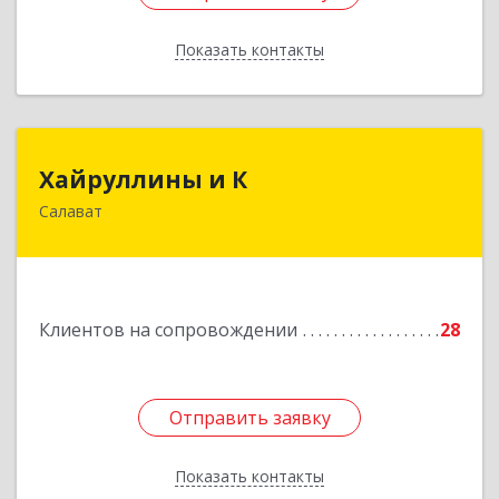
Показать контакты
Назад
Хайруллины и К
Хайруллины и К
Салават
453251, Башкортостан Респ, Салават г,
Островского ул, дом № 61
Подробнее
Клиентов на сопровождении
28
Отправить заявку
Отправить заявку
Показать контакты
Назад