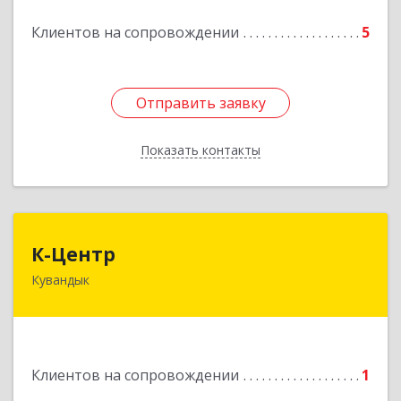
Подробнее
Клиентов на сопровождении
5
Отправить заявку
Отправить заявку
Показать контакты
Назад
К-Центр
К-Центр
Кувандык
462243, Оренбургская обл, Кувандыкский р-н,
Кувандык г, Ленина ул, дом № 20
Подробнее
Клиентов на сопровождении
1