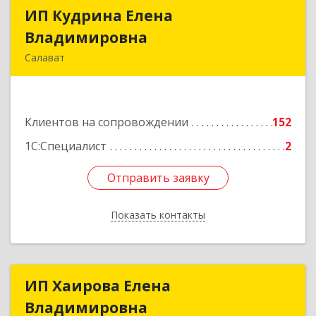
ИП Кудрина Елена
ИП Кудрина Елена
Владимировна
Владимировна
Салават
453265, Башкортостан Респ, Салават г,
Бекетова ул, дом № 10, кв.87
Клиентов на сопровождении
152
Подробнее
1С:Специалист
2
Отправить заявку
Отправить заявку
Показать контакты
Назад
ИП Хаирова Елена
ИП Хаирова Елена
Владимировна
Владимировна