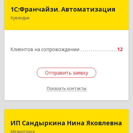
1С:Франчайзи. Автоматизация
1С:Франчайзи. Автоматизация
Кувандык
462220, Оренбургская обл, Кувандыкский р-н,
Кувандык г, Советская ул, дом № 10
Подробнее
Клиентов на сопровождении
12
Отправить заявку
Отправить заявку
Показать контакты
Назад
ИП Сандыркина Нина Яковлевна
ИП Сандыркина Нина Яковлевна
Медногорск
462270, Оренбургская обл, Медногорск г,