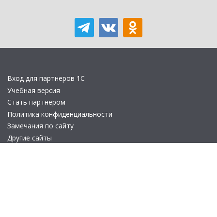
Вход для партнеров 1С
Учебная версия
Стать партнером
Политика конфиденциальности
Замечания по сайту
Другие сайты
Телефон:
+7 (495) 737-92-57
Email:
site_v8@1c.ru
Отдел продаж:
г. Москва
,
улица Селезнёвская, дом 21