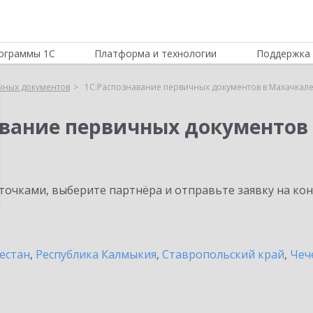
ограммы 1С
Платформа и технологии
Поддержка 
чных документов
1С:Распознавание первичных документов в Махачкал
авание первичных документов
очками, выберите партнёра и отправьте заявку на ко
естан
,
Республика Калмыкия
,
Ставропольский край
,
Чеч