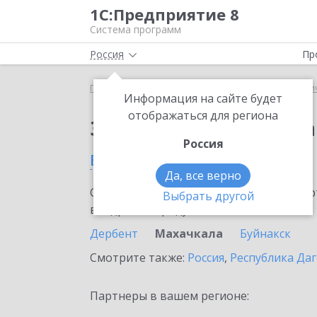
1С:Предприятие 8
Система программ
Россия
Пр
Главная
Сервисы ИТС
1С:Распознавание перви
Информация на сайте будет
отображаться для региона
Заказать 1С:Распозн
Россия
в Махачкале
Да, все верно
Ознакомьтесь с информационными карт
Выбрать другой
внедрение продукта.
Дербент
Махачкала
Буйнакск
Смотрите также:
Россия
,
Республика Даг
Партнеры в вашем регионе: