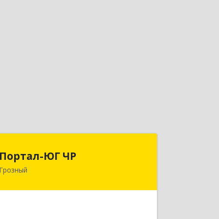
Портал-ЮГ ЧР
Портал-ЮГ ЧР
Грозный
364906, Чеченская Респ, Грозный г,
Путина пр-кт, дом № 30
Подробнее