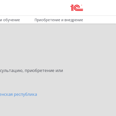
и обучение
Приобретение и внедрение
е
нсультацию, приобретение или
енская республика