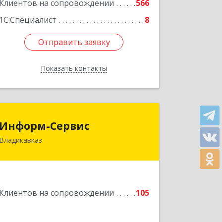
Клиентов на сопровождении
566
1С:Специалист
8
Отправить заявку
Отправить заявку
Показать контакты
Назад
Информ-Сервис
Информ-Сервис
Владикавказ
362020, Северная Осетия - Алания
Респ, Владикавказ г, Островского ул,
дом № 12, пом.3
Подробнее
Клиентов на сопровождении
105