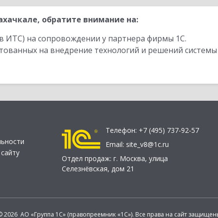
хачкале, обратите внимание на:
в ИТС) на сопровождении у партнера фирмы 1С.
стованных на внедрение технологий и решений системы
Телефон:
+7 (495) 737-92-57
льности
Email:
site_v8@1c.ru
 сайту
Отдел продаж:
г. Москва
,
улица
Селезнёвская, дом 21
© 2026 АО «Группа 1С» (правопреемник «1С»). Все права на сайт защищен