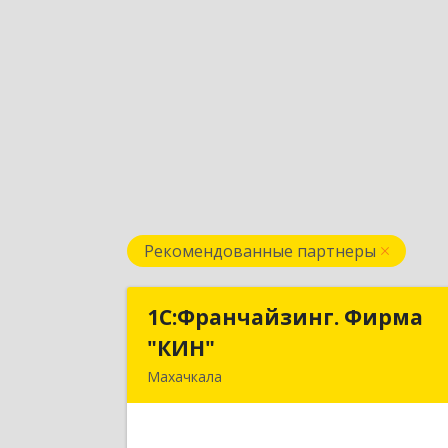
Рекомендованные партнеры
1С:Франчайзинг. Фирма
1С:Франчайзинг. Фирм
"КИН"
"КИН
Махачкала
367030, Дагестан Респ, Махачкала г
И.Казака ул, дом № 3