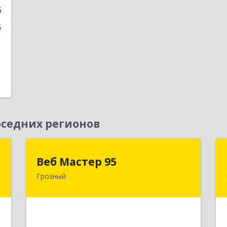
6
е
5
седних регионов
Д
Веб Мастер 95
Веб Мастер 95
Грозный
,
364050, Чеченская Респ, Грозный г,
А
Им Гайрбекова Муслима
Гайрбековича ул, дом № 72
е