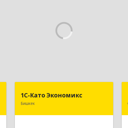
N
1С-Като Экономикс
1С-Като Экономикс
Бишкек
.
720021, Кыргызстан, г. Бишкек, ул.
А
Шопокова, д. 89
е
Подробнее