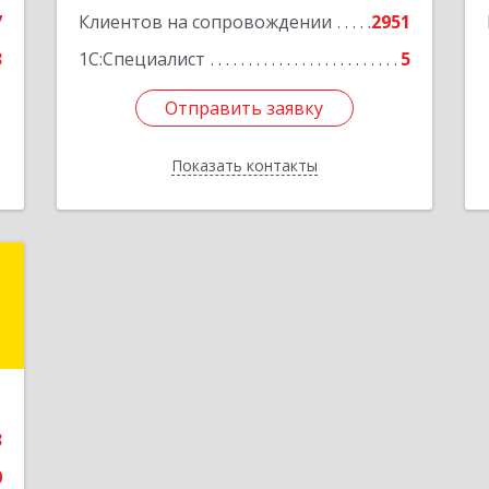
7
Клиентов на сопровождении
2951
3
1С:Специалист
5
Отправить заявку
Отправить заявку
Показать контакты
Назад
к
.
1
е
3
0