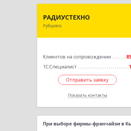
РАДИУСТЕХН
РАДИУСТЕХНО
Рубцовск
658225, Алтайский край, Рубцовск г
Ленина пр-кт, дом № 206, оф.42
Подробне
Клиентов на сопровождении
8
1С:Специалист
Отправить заявку
Отправить заявку
Показать контакты
Назад
При выборе фирмы-франчайзи в Кы