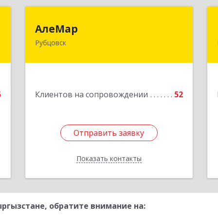
О
АлеМар
АлеМар
Рубцовск
,
658210, Алтайский край, Рубцовск г,
7
Комсомольская ул, дом № 80
е
Подробнее
5
Клиентов на сопровождении
52
1
Отправить заявку
Отправить заявку
Показать контакты
Назад
ргызстане, обратите внимание на: