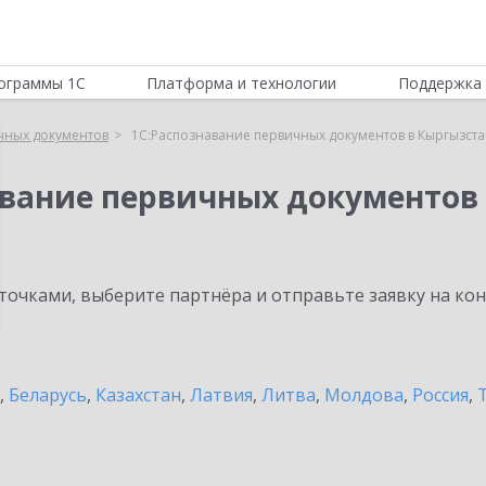
ограммы 1С
Платформа и технологии
Поддержка 
чных документов
1С:Распознавание первичных документов в Кыргызст
авание первичных документов
очками, выберите партнёра и отправьте заявку на ко
,
Беларусь
,
Казахстан
,
Латвия
,
Литва
,
Молдова
,
Россия
,