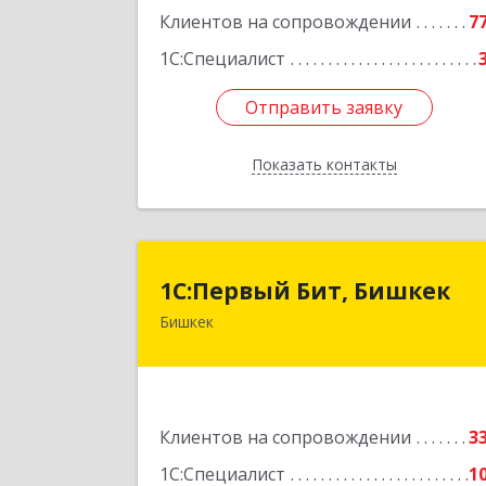
Клиентов на сопровождении
7
1С:Специалист
Отправить заявку
Отправить заявку
Показать контакты
Назад
1С:Первый Бит, Бишке
1С:Первый Бит, Бишкек
Бишкек
г.Бишкек, Октябрьский район, ул
Юнусалиева, дом 80, Офис 21
Подробне
Клиентов на сопровождении
3
1С:Специалист
1