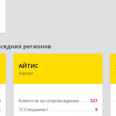
седних регионов
г
АЙТИС
АЙТИС
Барнаул
,
656067, Алтайский край, Барнаул г,
5
Взлетная ул, дом № 65
е
Подробнее
0
Клиентов на сопровождении
527
5
1С:Специалист
9