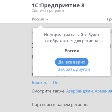
1С:Предприятие 8
Система программ
Россия
Пр
Главная
Сервисы ИТС
1С:Распознавание перви
Информация на сайте будет
отображаться для региона
Заказать 1С:Распозн
Россия
в Кыргызстане
Да, все верно
Ознакомьтесь с информационными карт
Выбрать другой
внедрение продукта.
Бишкек
Ош
Смотрите также:
Азербайджан
,
Армения
Партнеры в вашем регионе: