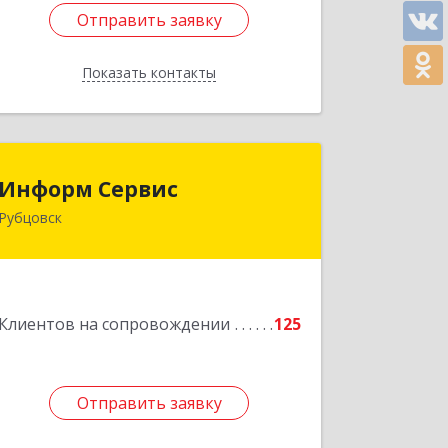
Отправить заявку
Отправить заявку
Показать контакты
Назад
Информ Сервис
Информ Сервис
Рубцовск
658204, Алтайский край, Рубцовск г,
Алтайская ул, дом № 7
Подробнее
Клиентов на сопровождении
125
Отправить заявку
Отправить заявку