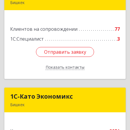
Бишкек
Кыргызская республика, г.Бишкек, ул.
Усенбаева, 138 А
Клиентов на сопровождении
77
Подробнее
1С:Специалист
3
Отправить заявку
Отправить заявку
Показать контакты
Назад
1С-Като Экономикс
1С-Като Экономикс
Бишкек
720021, Кыргызстан, г. Бишкек, ул. Шопокова, д.
89