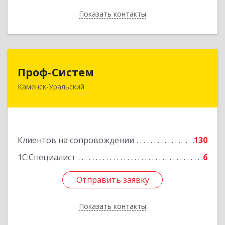
Показать контакты
Назад
Проф-Систем
Проф-Систем
Каменск-Уральский
623406, Свердловская обл, Каменск-Уральский
г, Уральская ул, дом № 43, пом.110
Подробнее
Клиентов на сопровождении
130
1С:Специалист
6
Отправить заявку
Отправить заявку
Показать контакты
Назад