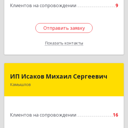
Клиентов на сопровождении
9
Отправить заявку
Отправить заявку
Показать контакты
Назад
ИП Исаков Михаил Сергеевич
ИП Исаков Михаил Сергеевич
Камышлов
624860, Свердловская обл, Камышлов г, Ленина
ул, дом № 20
Подробнее
Клиентов на сопровождении
16