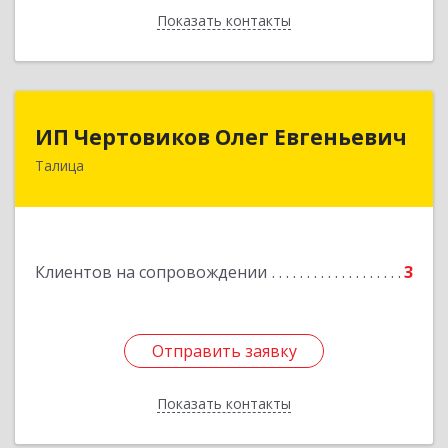
Показать контакты
Назад
ИП Чертовиков Олег Евгеньевич
ИП Чертовиков Олег Евгеньевич
Талица
623640, Свердловская обл, Талица г, Ленина ул,
дом № 73, кв.31
Подробнее
Клиентов на сопровождении
3
Отправить заявку
Отправить заявку
Показать контакты
Назад