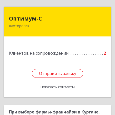
Оптимум-С
Оптимум-С
Ялуторовск
Подробнее
Клиентов на сопровождении
2
Отправить заявку
Отправить заявку
Показать контакты
Назад
При выборе фирмы-франчайзи в Кургане,