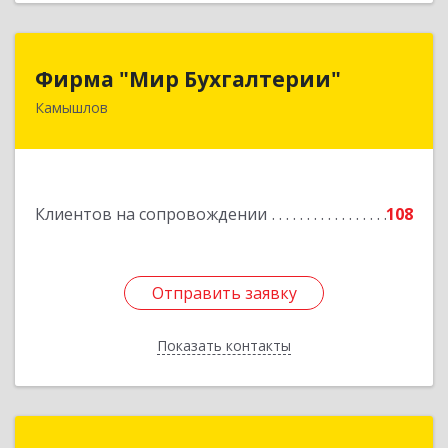
Фирма "Мир Бухгалтерии"
Фирма "Мир Бухгалтерии"
Камышлов
624860, Свердловская обл, Камышлов г,
Советская ул, дом № 7
Подробнее
Клиентов на сопровождении
108
Отправить заявку
Отправить заявку
Показать контакты
Назад
1С:Франчайзинг. Компаньон