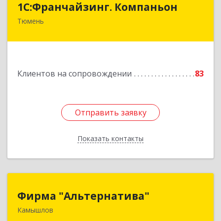
1С:Франчайзинг. Компаньон
Тюмень
625049, Тюменская обл, Тюмень г,
Магнитогорская ул, дом № 11, корпус 1, оф.19
Подробнее
Клиентов на сопровождении
83
Отправить заявку
Отправить заявку
Показать контакты
Назад
Фирма "Альтернатива"
Фирма "Альтернатива"
Камышлов
624860, Свердловская обл, Камышлов г, Ленина