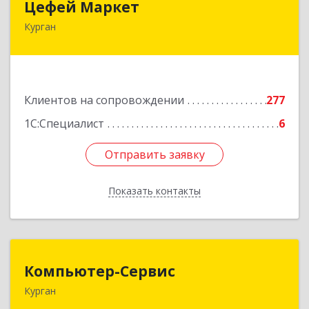
Цефей Маркет
Курган
640002, Курганская обл, Курган г, М.Горького
ул, дом № 35/1
Подробнее
Клиентов на сопровождении
277
1С:Специалист
6
Отправить заявку
Отправить заявку
Показать контакты
Назад
Компьютер-Сервис
Компьютер-Сервис
Курган
640022, Курганская обл, Курган г, Василия