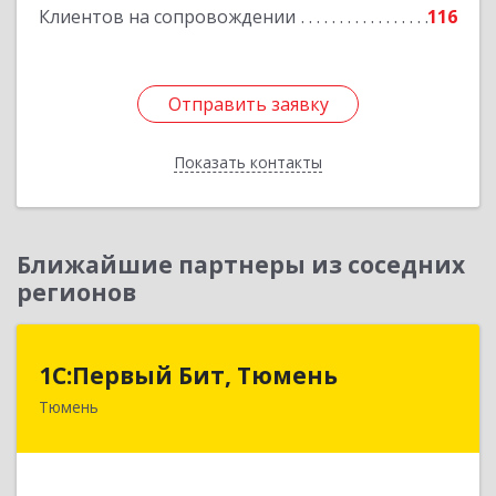
Клиентов на сопровождении
116
Отправить заявку
Отправить заявку
Показать контакты
Назад
Ближайшие партнеры из соседних
регионов
1С:Первый Бит, Тюмень
1С:Первый Бит, Тюмень
Тюмень
625000, Тюменская обл, Тюмень г, Республики
ул, дом № 61, оф.712
Подробнее