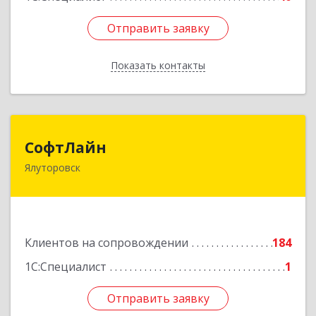
Отправить заявку
Отправить заявку
Показать контакты
Назад
СофтЛайн
СофтЛайн
Ялуторовск
627010, Тюменская обл, Ялуторовский р-н,
Ялуторовск г, Ленина ул, дом № 28
Подробнее
Клиентов на сопровождении
184
1С:Специалист
1
Отправить заявку
Отправить заявку