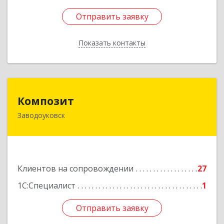
Отправить заявку
Отправить заявку
Показать контакты
Назад
Композит
Композит
Заводоуковск
627140, Тюменская обл, Заводоуковский р-н,
Заводоуковск г, Шоссейная ул, дом № 156
Подробнее
Клиентов на сопровождении
27
1С:Специалист
1
Отправить заявку
Отправить заявку