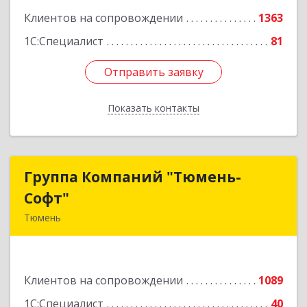
Клиентов на сопровождении
1363
1С:Специалист
81
Отправить заявку
Отправить заявку
Показать контакты
Назад
Группа Компаний "Тюмень-
Группа Компаний "Тюмень-
Софт"
Софт"
Тюмень
625048, Тюменская обл, Тюмень г, Салтыкова-
Щедрина ул, дом № 44/4
Клиентов на сопровождении
1089
Подробнее
1С:Специалист
40