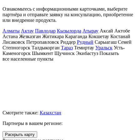
Ознакомьтесь с информационными карточками, выберите
партнёра и отправьте заявку на консультацию, приобретение
или внедрение продукта.
Алматы
Актау
Павлодар
Кызылорда
Атырау
Аксай
Актобе
Астана
Жезказган
Житикара
Караганда
Кокшетау
Костанай
Лисаковск
Петропавловск
Риддер
Рудный
Сарыагаш
Семей
Степногорск
Талдыкорган
Тараз
Темиртау
Уральск
Усть-
Каменогорск
Шымкент
Щучинск
Экибастуз
Показать
все населенные
пункты
Смотрите также:
Казахстан
Партнеры в вашем регионе:
Раскрыть карту