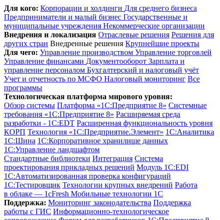
Для кого:
Корпорации и холдинги
Для среднего бизнеса
Предприниматели и малый бизнес
Государственные и
муниципальные учреждения
Некоммерческие организации
Внедрения и локализация
Отраслевые решения
Решения для
других стран
Внедренные решения
Крупнейшие проекты
Для чего:
Управление производством
Управление торговлей
Управление финансами
Документооборот
Зарплата и
управление персоналом
Бухгалтерский и налоговый учёт
Учет и отчетность по МСФО
Налоговый мониторинг
Все
программы
Технологическая платформа мирового уровня:
Обзор системы
Платформа «1С:Предприятие 8»
Системные
требования «1С:Предприятие 8»
Расширяемая среда
разработки - 1C:EDT
Расширенная функциональность уровня
КОРП
Технология «1С:Предприятие.Элемент»
1C:Аналитика
1С:Шина
1С:Корпоративное хранилище данных
1С:Управление ландшафтом
Стандартные библиотеки
Интеграция
Система
проектирования прикладных решений
Модуль 1C:EDI
1С:Автоматизированная проверка конфигураций
1С:Тестировщик
Технологии крупных внедрений
Работа
в облаке — 1cFresh
Мобильные технологии 1С
Поддержка:
Мониторинг законодательства
Поддержка
работы с ГИС
Информационно-технологическое