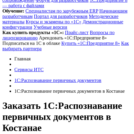
сопровождение
Форум для разработчиков
1С:Предприятие 8
— работа с файлами
Обучение:
Cпециалистам по зарубежным ERP
Начинающим
разработчикам
Портал для разработчиков
Методические
материалы
Курсы и экзамены по «1С»
Демонстрационные
конфигурации
Учебные версии
Как купить продукты «1С»:
Прайс-лист
Вопросы по
лицензированию
Арендовать «1С:Предприятие 8»
Подписаться на 1С в облаке
Купить «1С:Предприятие 8»
Как
выбирать партнера
Главная
Сервисы ИТС
1С:Распознавание первичных документов
1С:Распознавание первичных документов в Костанае
Заказать 1С:Распознавание
первичных документов
в
Костанае