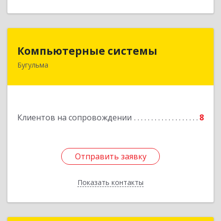
Компьютерные системы
Компьютерные системы
Бугульма
420111, Республика Татарстан, Бугульма,
ул.Лево-Булачная, дом № 24, помещение 17
Подробнее
Клиентов на сопровождении
8
Отправить заявку
Отправить заявку
Показать контакты
Назад