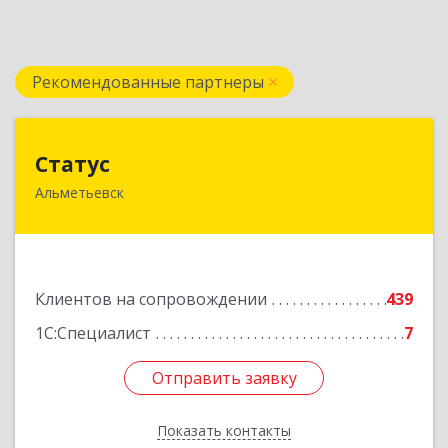
Рекомендованные партнеры
Статус
Статус
Альметьевск
423450, Татарстан Респ, Альметьевск г, Мира
ул, дом № 10
Подробнее
Клиентов на сопровождении
439
1С:Специалист
7
Отправить заявку
Отправить заявку
Показать контакты
Назад