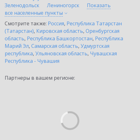
Зеленодольск
Лениногорск
Показать
все населенные
пункты
Смотрите также:
Россия
,
Республика Татарстан
(Татарстан)
,
Кировская область
,
Оренбургская
область
,
Республика Башкортостан
,
Республика
Марий Эл
,
Самарская область
,
Удмуртская
республика
,
Ульяновская область
,
Чувашская
Республика - Чувашия
Партнеры в вашем регионе: