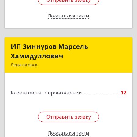
Показать контакты
Назад
ИП Зиннуров Марсель
ИП Зиннуров Марсель
Хамидуллович
Хамидуллович
Лениногорск
423250, Татарстан Респ, Лениногорский р-н,
Лениногорск г, Халиуллина ул, дом № 79
Клиентов на сопровождении
12
Подробнее
Отправить заявку
Отправить заявку
Показать контакты
Назад