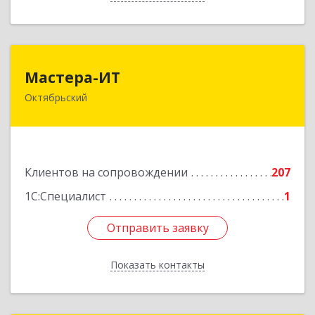
Мастера-ИТ
Мастера-ИТ
Октябрьский
452607, Башкортостан Респ, Октябрьский г,
Комсомольская ул, дом № 20, оф."МИТ"
Подробнее
Клиентов на сопровождении
207
1С:Специалист
1
Отправить заявку
Отправить заявку
Показать контакты
Назад