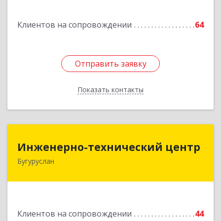
Клиентов на сопровождении
64
Отправить заявку
Отправить заявку
Показать контакты
Назад
Инженерно-технический центр
Инженерно-технический центр
Бугуруслан
461633, Оренбургская обл, Бугуруслан г,
Больничный пер, дом № 8
Подробнее
Клиентов на сопровождении
44