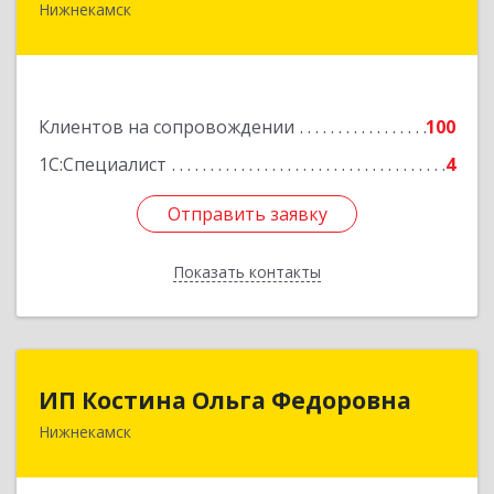
Нижнекамск
423570, Татарстан Респ, Нижнекамский р-н,
Нижнекамск г, Шинников пр-кт, дом № 13А,
пом.1004
Подробнее
Клиентов на сопровождении
100
1С:Специалист
4
Отправить заявку
Отправить заявку
Показать контакты
Назад
ИП Костина Ольга Федоровна
ИП Костина Ольга Федоровна
Нижнекамск
Подробнее