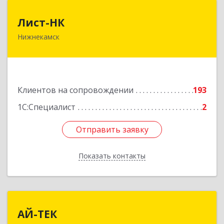
Лист-НК
Лист-НК
Нижнекамск
423585, Татарстан Респ, Нижнекамский р-н,
Нижнекамск г, Вокзальная ул, дом № 38 Г, оф.29
Подробнее
Клиентов на сопровождении
193
1С:Специалист
2
Отправить заявку
Отправить заявку
Показать контакты
Назад
АЙ-ТЕК
АЙ-ТЕК