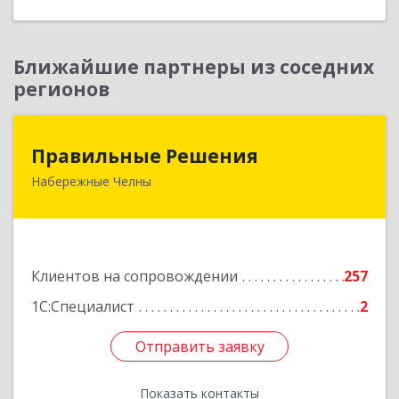
Ближайшие партнеры из соседних
регионов
Правильные Решения
Правильные Решения
Набережные Челны
423832, Татарстан Респ, Набережные Челны г,
Дружбы Народов пр-кт, дом № 38А, кв.55
Подробнее
Клиентов на сопровождении
257
1С:Специалист
2
Отправить заявку
Отправить заявку
Показать контакты
Назад