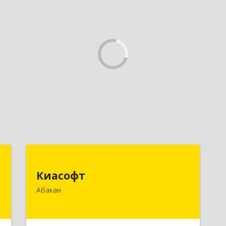
у
Киасофт
Киасофт
,
655017, Хакасия Респ, Абакан г, Ивана
Абакан
9
Ярыгина ул, дом № 34, оф.5
е
Подробнее