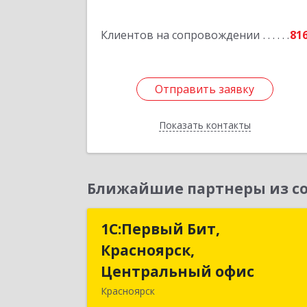
Клиентов на сопровождении
81
Отправить заявку
Отправить заявку
Показать контакты
Назад
Ближайшие партнеры из со
1С:Первый Бит,
1С:Первый Бит
Красноярск,
Красноярск
Центральный офис
Центральный офи
Красноярск
660017, Красноярский край