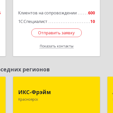
6
Клиентов на сопровождении
600
1С:Специалист
10
Отправить заявку
Отправить заявку
Показать контакты
Назад
седних регионов
,
ИКС-Фрэйм
,
ИКС-Фрэйм
660077, Красноярский край,
с
Красноярск
Красноярск г, Батурина ул, дом № 32,
пом.4
,