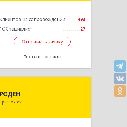
Подробнее
Клиентов на сопровождении
493
1С:Специалист
27
Отправить заявку
Отправить заявку
Показать контакты
Назад
РОДЕН
РОДЕН
660064, Красноярский край,
Красноярск
Красноярск г, им Академика
Вавилова ул, дом № 1, оф.2-23
Подробнее