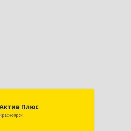
Актив Плюс
Актив Плюс
660017, Красноярский край,
Красноярск
Красноярск г, Обороны ул, дом № 3,
оф.220