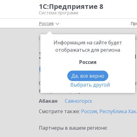
1С:Предприятие 8
Система программ
Россия
Пр
Главная
Сервисы ИТС
1С:Распознавание перви
Информация на сайте будет
отображаться для региона
Заказать 1С:Распозн
Россия
в Абакане
Да, все верно
Ознакомьтесь с информационными карт
Выбрать другой
внедрение продукта.
Абакан
Саяногорск
Смотрите также:
Россия
,
Республика Хак
Партнеры в вашем регионе: