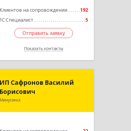
Клиентов на сопровождении
192
1С:Специалист
5
Отправить заявку
Отправить заявку
Показать контакты
Назад
ИП Сафронов Василий
ИП Сафронов Василий
Борисович
Борисович
Минусинск
662608, Красноярский край,
Минусинск г, Пушкина ул, дом № 8,
кв.2
Подробнее