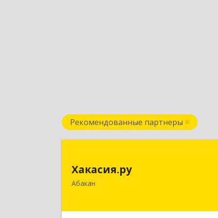
Рекомендованные партнеры
Хакасия.р
Хакасия.ру
655017, Хакасия Респ, Абакан г
Абакан
Вяткина ул, дом № 
Подробне