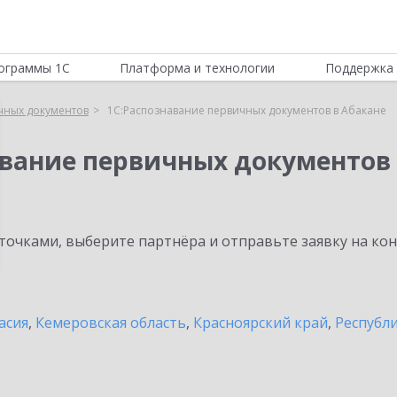
ограммы 1С
Платформа и технологии
Поддержка 
чных документов
1С:Распознавание первичных документов в Абакане
авание первичных документов
очками, выберите партнёра и отправьте заявку на ко
асия
,
Кемеровская область
,
Красноярский край
,
Республ