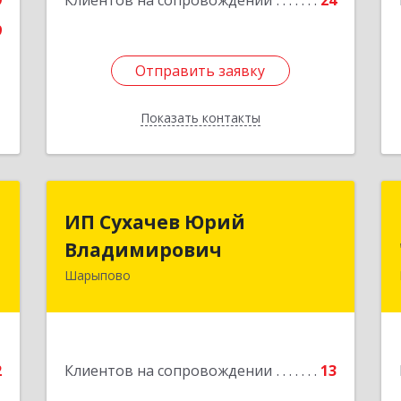
9
Клиентов на сопровождении
24
9
Отправить заявку
Отправить заявку
Показать контакты
Назад
т
ИП Сухачев Юрий
ИП Сухачев Юрий
Владимирович
Владимирович
о
1
Шарыпово
662313, Красноярский край,
Шарыпово г, Пионерный мкр, 27/2,
е
кв.203
Подробнее
2
Клиентов на сопровождении
13