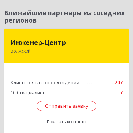
Ближайшие партнеры из соседних
регионов
Инженер-Центр
Инженер-Центр
Волжский
404120, Волгоградская обл, Волжский г, им
генерала Карбышева ул, дом № 76
Подробнее
Клиентов на сопровождении
707
1С:Специалист
7
Отправить заявку
Отправить заявку
Показать контакты
Назад