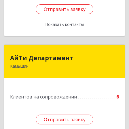
Отправить заявку
Отправить заявку
Показать контакты
Назад
АйТи Департамент
АйТи Департамент
Камышин
403882, Волгоградская обл, Камышин г,
Пролетарская ул, дом № 10/1
Подробнее
Клиентов на сопровождении
6
Отправить заявку
Отправить заявку