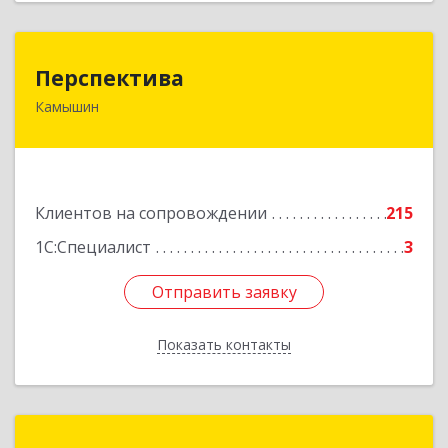
Перспектива
Перспектива
Камышин
403850, Волгоградская обл, Камышин г,
Леонова ул, дом № 26
Подробнее
Клиентов на сопровождении
215
1С:Специалист
3
Отправить заявку
Отправить заявку
Показать контакты
Назад
Институт информатизации