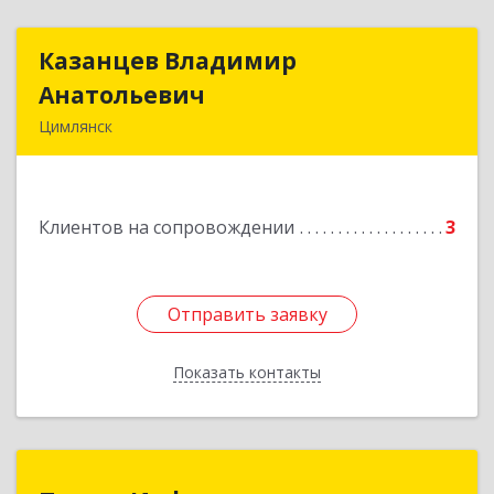
Казанцев Владимир
Казанцев Владимир
Анатольевич
Анатольевич
Цимлянск
347 320, 347320, Ростовская обл, Цимлянский р-
н, Цимлянск г, Западный пер, дом № 3
Клиентов на сопровождении
3
Подробнее
Отправить заявку
Отправить заявку
Показать контакты
Назад
ПорталИнфо