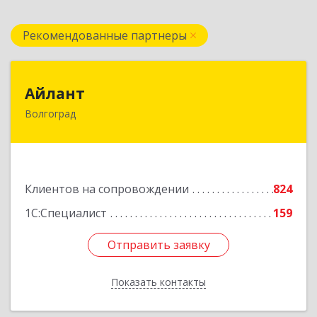
Рекомендованные партнеры
Айлант
Айлант
Волгоград
400001, Волгоградская обл, Волгоград г, им
Канунникова ул, дом № 11А
Подробнее
Клиентов на сопровождении
824
1С:Специалист
159
Отправить заявку
Отправить заявку
Показать контакты
Назад