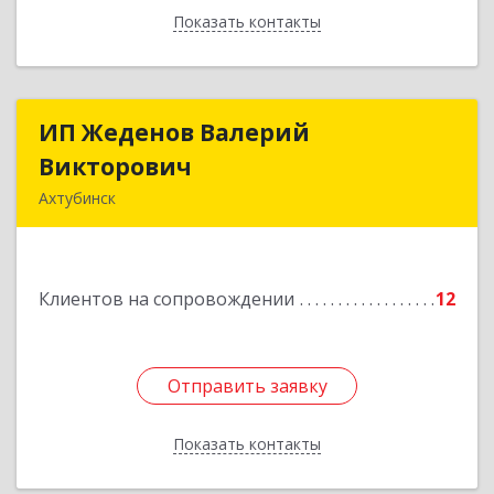
Показать контакты
Назад
ИП Жеденов Валерий
ИП Жеденов Валерий
Викторович
Викторович
Ахтубинск
416500, Астраханская обл, Ахтубинский р-н,
Ахтубинск г, Ст.Лаврентьева ул, дом № 2, кв.48
Клиентов на сопровождении
12
Подробнее
Отправить заявку
Отправить заявку
Показать контакты
Назад