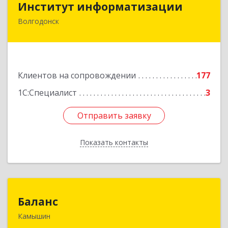
Институт информатизации
Волгодонск
347383, Ростовская обл, Волгодонск г, Маршала
Кошевого ул, дом № 44, корпус II, оф.6
Подробнее
Клиентов на сопровождении
177
1С:Специалист
3
Отправить заявку
Отправить заявку
Показать контакты
Назад
Баланс
Баланс
Камышин
403876, Волгоградская обл, г.о. город Камышин,