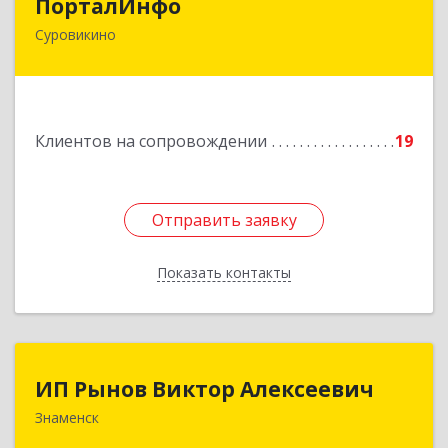
ПорталИнфо
Суровикино
404414, г.Суровкино Волгоградской обл. ул. 1-й
мкр д.21 кв 9
Подробнее
Клиентов на сопровождении
19
Отправить заявку
Отправить заявку
Показать контакты
Назад
ИП Рынов Виктор Алексеевич
ИП Рынов Виктор Алексеевич
Знаменск
Подробнее