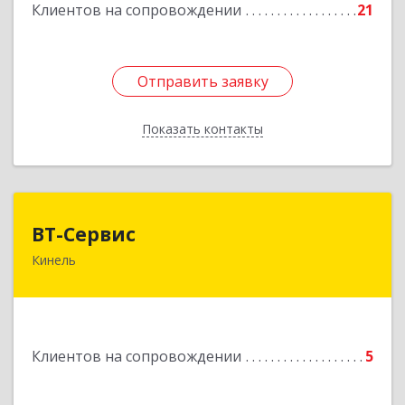
Клиентов на сопровождении
21
Подробнее
Отправить заявку
Отправить заявку
Показать контакты
Назад
ВТ-Сервис
ВТ-Сервис
Кинель
446436, Самарская обл, Кинель г, Маяковского
ул, дом № 61
Подробнее
Клиентов на сопровождении
5