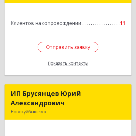
Подробнее
Клиентов на сопровождении
11
Отправить заявку
Отправить заявку
Показать контакты
Назад
ИП Брусянцев Юрий
ИП Брусянцев Юрий
Александрович
Александрович
Новокуйбышевск
446200, Самарская обл, Новокуйбышевск г,
Гагарина 11