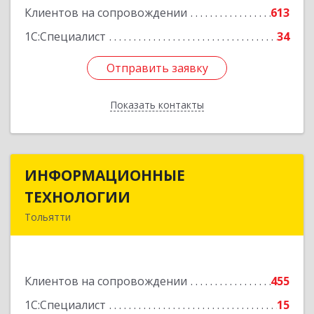
Клиентов на сопровождении
613
1С:Специалист
34
Отправить заявку
Отправить заявку
Показать контакты
Назад
ИНФОРМАЦИОННЫЕ
ИНФОРМАЦИОННЫЕ
ТЕХНОЛОГИИ
ТЕХНОЛОГИИ
Тольятти
445043, Самарская обл, Тольятти г, Южное ш,
дом № 161, корпус 2.1, оф.309А
Клиентов на сопровождении
455
Подробнее
1С:Специалист
15