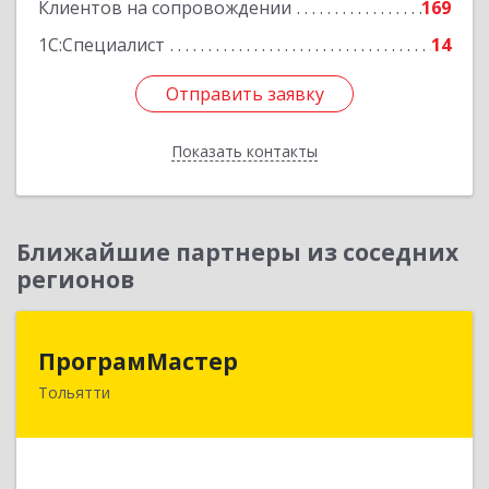
Клиентов на сопровождении
169
1С:Специалист
14
Отправить заявку
Отправить заявку
Показать контакты
Назад
Ближайшие партнеры из соседних
регионов
ПрограмМастер
ПрограмМастер
Тольятти
445004, Самарская обл, Тольятти г,
Автозаводское ш, дом № 51
Подробнее