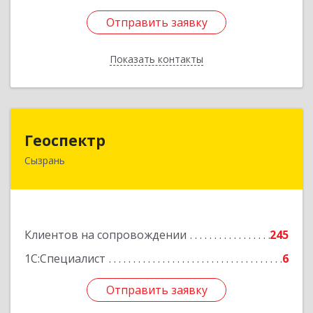
Отправить заявку
Отправить заявку
Показать контакты
Назад
Геоспектр
Геоспектр
Сызрань
446001, Самарская обл, Сызрань г, Кирова ул,
дом № 46
Подробнее
Клиентов на сопровождении
245
1С:Специалист
6
Отправить заявку
Отправить заявку