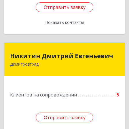
Отправить заявку
Отправить заявку
Показать контакты
Назад
Никитин Дмитрий Евгеньевич
Никитин Дмитрий Евгеньевич
Димитровград
433513, Ульяновская
область,г.Димитровград,ул.Победы, д.9, кв.52
Подробнее
Клиентов на сопровождении
5
Отправить заявку
Отправить заявку