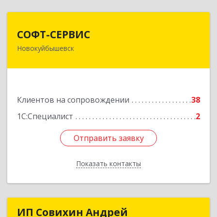
СОФТ-СЕРВИС
СОФТ-СЕРВИС
Новокуйбышевск
446206, Самарская обл, Новокуйбышевск г,
Островского ул, дом № 17А 12, оф.47
Подробнее
Клиентов на сопровождении
38
1С:Специалист
2
Отправить заявку
Отправить заявку
Показать контакты
Назад
ИП Совихин Андрей
ИП Совихин Андрей