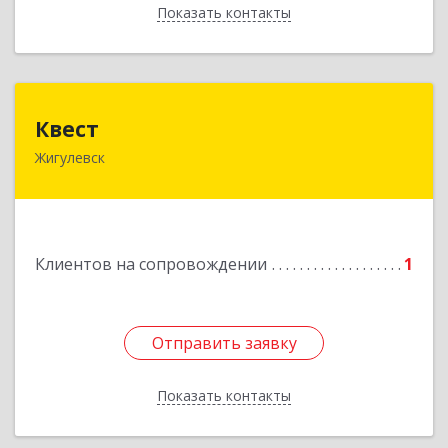
Показать контакты
Назад
Квест
Квест
Жигулевск
445350, Самарская обл., Жигулевск, ул.Пушкина,
21, офис 4
Подробнее
Клиентов на сопровождении
1
Отправить заявку
Отправить заявку
Показать контакты
Назад