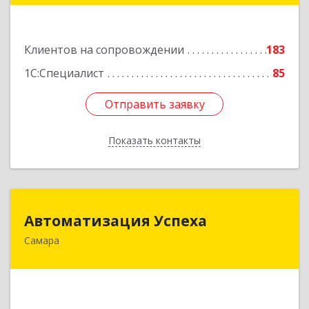
Подробнее
Клиентов на сопровождении
183
1С:Специалист
85
Отправить заявку
Отправить заявку
Показать контакты
Назад
Автоматизация Успеха
Автоматизация Успеха
Самара
443011, Самарская обл, Самара г, 22
Партсъезда ул, дом № 207, оф.14
Подробнее