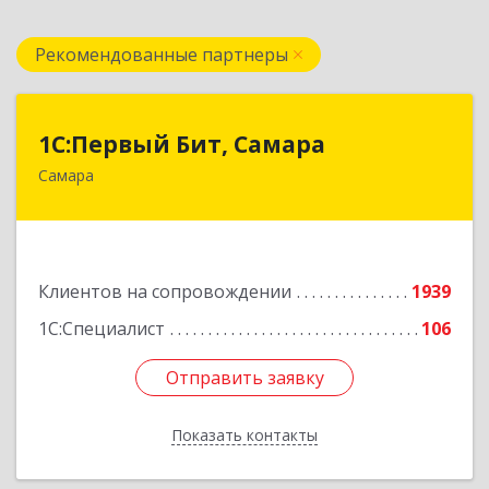
Рекомендованные партнеры
1С:Первый Бит, Самара
1С:Первый Бит, Самара
Самара
443013, Самарская обл, Самара г, Дачная ул,
дом № 24, пом.2/25
Подробнее
Клиентов на сопровождении
1939
1С:Специалист
106
Отправить заявку
Отправить заявку
Показать контакты
Назад