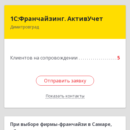
1С:Франчайзинг. АктивУчет
1С:Франчайзинг. АктивУчет
Димитровград
433505, Ульяновская обл., г. Димитровград, ул.
Западная, д. 34 - 14
Подробнее
Клиентов на сопровождении
5
Отправить заявку
Отправить заявку
Показать контакты
Назад
При выборе фирмы-франчайзи в Самаре,