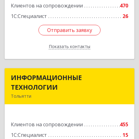
Клиентов на сопровождении
470
1С:Специалист
26
Отправить заявку
Отправить заявку
Показать контакты
Назад
ИНФОРМАЦИОННЫЕ
ИНФОРМАЦИОННЫЕ
ТЕХНОЛОГИИ
ТЕХНОЛОГИИ
Тольятти
445043, Самарская обл, Тольятти г, Южное ш,
дом № 161, корпус 2.1, оф.309А
Клиентов на сопровождении
455
Подробнее
1С:Специалист
15