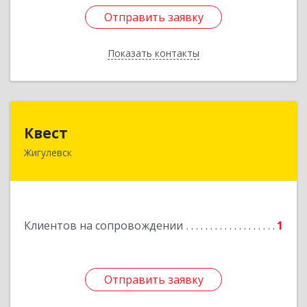
Отправить заявку
Отправить заявку
Показать контакты
Назад
Квест
Квест
Жигулевск
445350, Самарская обл., Жигулевск, ул.Пушкина,
21, офис 4
Подробнее
Клиентов на сопровождении
1
Отправить заявку
Отправить заявку