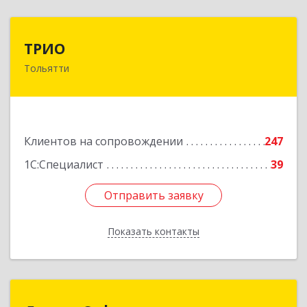
ТРИО
ТРИО
Тольятти
445004, Самарская обл, Тольятти г,
Автозаводское ш, дом № 21, оф.200
Подробнее
Клиентов на сопровождении
247
1С:Специалист
39
Отправить заявку
Отправить заявку
Показать контакты
Назад
Датекс Софт