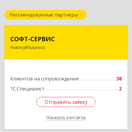
Рекомендованные партнеры
СОФТ-СЕРВИС
СОФТ-СЕРВИС
Новокуйбышевск
446206, Самарская обл, Новокуйбышевск г,
Островского ул, дом № 17А 12, оф.47
Подробнее
Клиентов на сопровождении
38
1С:Специалист
2
Отправить заявку
Отправить заявку
Показать контакты
Назад