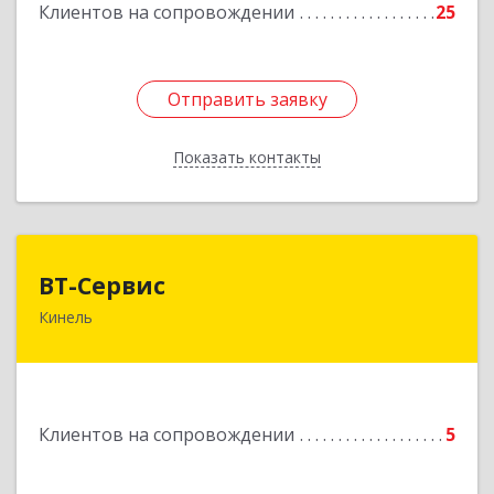
Клиентов на сопровождении
25
Подробнее
Отправить заявку
Отправить заявку
Показать контакты
Назад
ВТ-Сервис
ВТ-Сервис
Кинель
446436, Самарская обл, Кинель г, Маяковского
ул, дом № 61
Подробнее
Клиентов на сопровождении
5