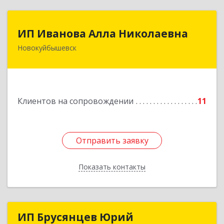
ИП Иванова Алла Николаевна
ИП Иванова Алла Николаевна
Новокуйбышевск
446 201, Самарская обл.,
г.Новокуйбышевск,ул.Ворошилова,д.30,кв.70
Подробнее
Клиентов на сопровождении
11
Отправить заявку
Отправить заявку
Показать контакты
Назад
ИП Брусянцев Юрий
ИП Брусянцев Юрий