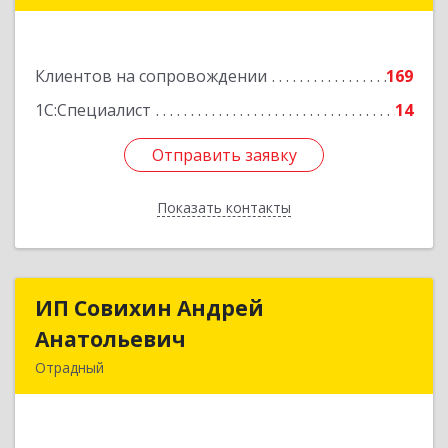
Подробнее
Клиентов на сопровождении
169
1С:Специалист
14
Отправить заявку
Отправить заявку
Показать контакты
Назад
ИП Совихин Андрей
ИП Совихин Андрей
Анатольевич
Анатольевич
Отрадный
446300, Самарская обл, Отрадный г, Ленина ул,
дом № 3, кв.85