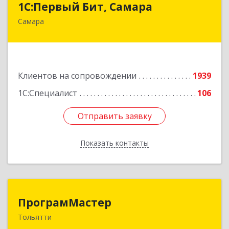
1С:Первый Бит, Самара
Самара
443013, Самарская обл, Самара г, Дачная ул,
дом № 24, пом.2/25
Подробнее
Клиентов на сопровождении
1939
1С:Специалист
106
Отправить заявку
Отправить заявку
Показать контакты
Назад
ПрограмМастер
ПрограмМастер
Тольятти
445004, Самарская обл, Тольятти г,