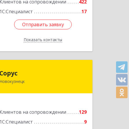
Клиентов на сопровождении
422
Подробнее
1С:Специалист
17
Отправить заявку
Отправить заявку
Показать контакты
Назад
Сорус
Сорус
Новокузнецк
654005, Кемеровская область -
Кузбасс, Новокузнецк г, Строителей
пр-кт, дом № 38, кв.11
Подробнее
Клиентов на сопровождении
129
1С:Специалист
9