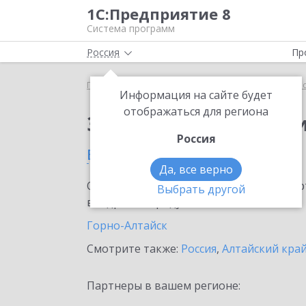
1С:Предприятие 8
Система программ
Россия
Пр
Главная
Сервисы ИТС
1С:Прогнозирование пр
Информация на сайте будет
отображаться для региона
Заказать 1С:Прогноз
Россия
в Республике Алтай
Да, все верно
Ознакомьтесь с информационными карт
Выбрать другой
внедрение продукта.
Горно-Алтайск
Смотрите также:
Россия
,
Алтайский кра
Партнеры в вашем регионе: