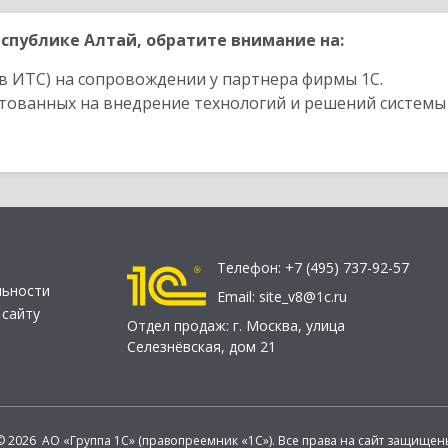
спублике Алтай, обратите внимание на:
в ИТС) на сопровождении у партнера фирмы 1С.
стованных на внедрение технологий и решений системы
Телефон:
+7 (495) 737-92-57
льности
Email:
site_v8@1c.ru
 сайту
Отдел продаж:
г. Москва
,
улица
Селезнёвская, дом 21
© 2026 АО «Группа 1С» (правопреемник «1С»). Все права на сайт защищен