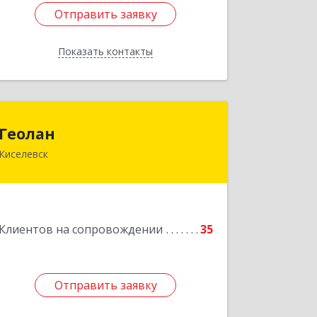
Отправить заявку
Отправить заявку
Показать контакты
Назад
Геолан
Геолан
Киселевск
652700, Кемеровская обл, Киселевск г,
Транспортная ул, дом № 54
Подробнее
Клиентов на сопровождении
35
Отправить заявку
Отправить заявку