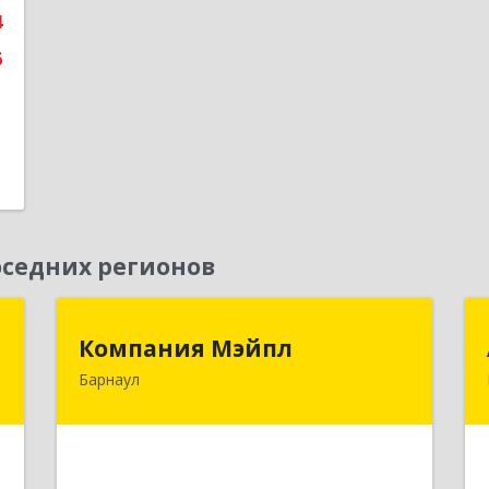
4
6
седних регионов
г
Компания Мэйпл
Компания Мэйпл
Барнаул
,
656038, Алтайский край, Барнаул г,
5
Комсомольский пр-кт, дом № 112
е
Подробнее