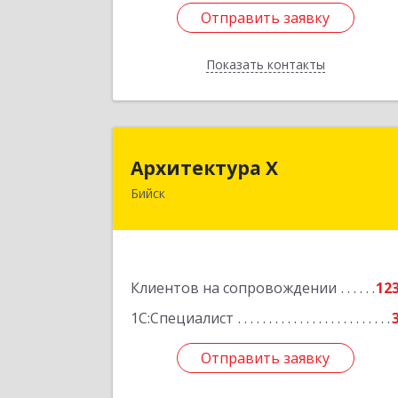
Отправить заявку
Отправить заявку
Показать контакты
Назад
Архитектура 
Архитектура Х
Бийск
659300, Алтайский край, Бийск г
Турусова ул, дом № 
Подробне
Клиентов на сопровождении
12
1С:Специалист
Отправить заявку
Отправить заявку