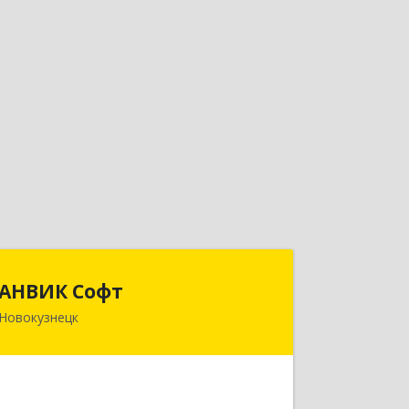
АНВИК Софт
АНВИК Софт
Новокузнецк
654079, Кемеровская область -
Кузбасс, Новокузнецкий г.о,
Новокузнецк г, Куйбышевский р-н,
Невского ул, дом № 1, этаж 2