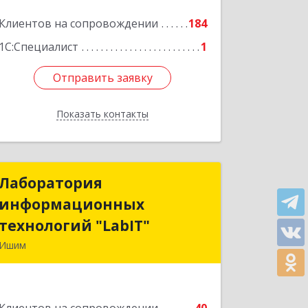
Клиентов на сопровождении
184
1С:Специалист
1
Отправить заявку
Отправить заявку
Показать контакты
Назад
Лаборатория
Лаборатория
информационных
информационных
технологий "LabIT"
технологий "LabIT"
Ишим
627753, Тюменская обл, Ишимский р-
н, Ишим г, Ф.Энгельса ул, дом № 26