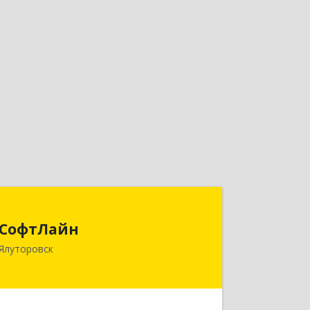
СофтЛайн
СофтЛайн
627010, Тюменская обл, Ялуторовский
Ялуторовск
р-н, Ялуторовск г, Ленина ул, дом №
28
Подробнее