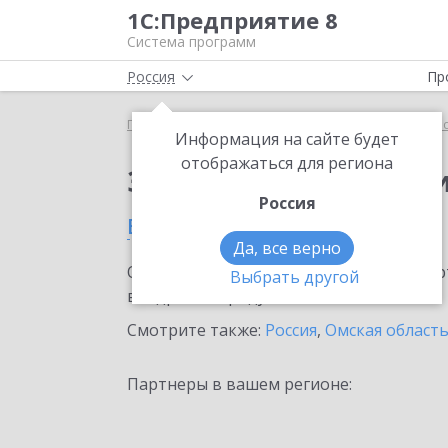
1С:Предприятие 8
Система программ
Россия
Пр
Главная
Сервисы ИТС
1С:Прогнозирование пр
Информация на сайте будет
отображаться для региона
Заказать 1С:Прогноз
Россия
в Омске
Да, все верно
Ознакомьтесь с информационными карт
Выбрать другой
внедрение продукта.
Смотрите также:
Россия
,
Омская област
Партнеры в вашем регионе: