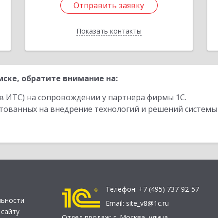
Отправить заявку
Отправить заявку
Показать контакты
Назад
ске, обратите внимание на:
в ИТС) на сопровождении у партнера фирмы 1С.
стованных на внедрение технологий и решений системы
Телефон:
+7 (495) 737-92-57
льности
Email:
site_v8@1c.ru
 сайту
Отдел продаж:
г. Москва
,
улица