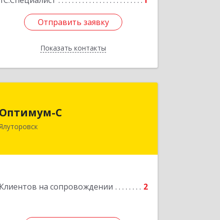
1С:Специалист
1
Отправить заявку
Отправить заявку
Показать контакты
Назад
Оптимум-С
Оптимум-С
Ялуторовск
Подробнее
Клиентов на сопровождении
2