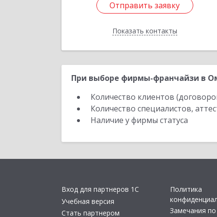
Отправить заявку
Отправить заявку
Показать контакты
Назад
При выборе фирмы-франчайзи в Ом
Количество клиентов (договоро
Количество специалистов, атте
Наличие у фирмы статуса
Вход для партнеров 1С
Политика
конфиденциа
Учебная версия
Замечания по
Стать партнером