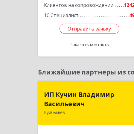
Клиентов на сопровождении
124
1С:Специалист
4
Отправить заявку
Отправить заявку
Показать контакты
Назад
Ближайшие партнеры из со
ИП Кучин Владими
ИП Кучин Владимир
Васильеви
Васильевич
Куйбышев
632387, Новосибирская обл
Куйбышев г, Тургенева ул, дом № 