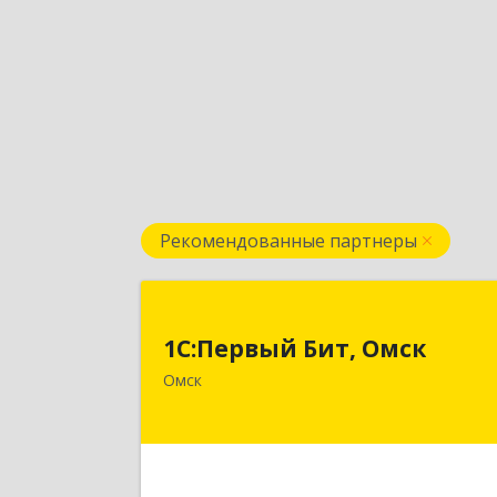
Рекомендованные партнеры
1С:Первый Бит, Омс
1С:Первый Бит, Омск
644099, Омская обл, Омск г, Гагарин
Омск
ул, дом № 14, оф.20
Подробне