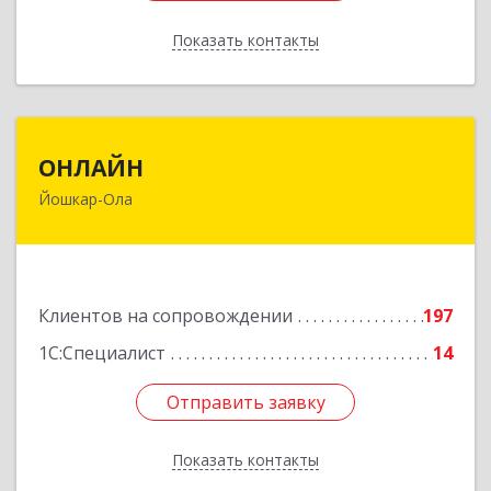
Показать контакты
Назад
ОНЛАЙН
ОНЛАЙН
Йошкар-Ола
424000, Марий Эл Респ, Йошкар-Ола г,
Комсомольская ул, дом № 132, пом.III
Подробнее
Клиентов на сопровождении
197
1С:Специалист
14
Отправить заявку
Отправить заявку
Показать контакты
Назад