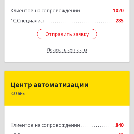
Подробнее
Клиентов на сопровождении
1020
1С:Специалист
285
Отправить заявку
Отправить заявку
Показать контакты
Назад
Центр автоматизации
Центр автоматизации
Казань
420133, Татарстан Респ, Казань г, Ямашева пр-
кт, дом № 92
Подробнее
Клиентов на сопровождении
840