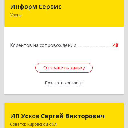
Информ Сервис
Информ Сервис
Урень
606800, Нижегородская обл, Уренский р-н,
Урень г, Ленина ул, дом № 95 А
Подробнее
Клиентов на сопровождении
48
Отправить заявку
Отправить заявку
Показать контакты
Назад
ИП Усков Сергей Викторович
ИП Усков Сергей Викторович
Советск Кировской обл.
613340, Кировская обл, Советск г, Дружбы ул,