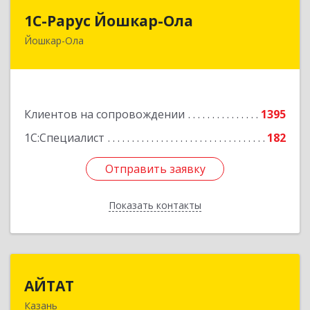
1С-Рарус Йошкар-Ола
1С-Рарус Йошкар-Ола
Йошкар-Ола
424004, Марий Эл Респ, Йошкар-Ола г, Волкова
ул, дом № 68
Подробнее
Клиентов на сопровождении
1395
1С:Специалист
182
Отправить заявку
Отправить заявку
Показать контакты
Назад
АЙТАТ
АЙТАТ
Казань
420097, Татарстан Респ, г.о. город Казань,