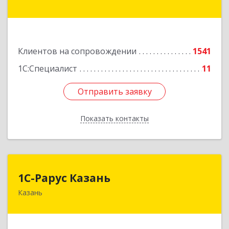
Казань г, Лейтенанта Шмидта ул, дом № 35А,
пом.203
Подробнее
Клиентов на сопровождении
1541
1С:Специалист
11
Отправить заявку
Отправить заявку
Показать контакты
Назад
1С-Рарус Казань
1С-Рарус Казань
Казань
420088, Татарстан Респ, Казань г, Победы пр-
кт, дом № 159