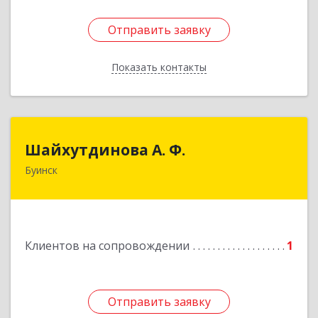
Отправить заявку
Отправить заявку
Показать контакты
Назад
Шайхутдинова А. Ф.
Шайхутдинова А. Ф.
Буинск
РТ, г.Буинск, ул.Р.Люксембург, д.144Б
Подробнее
Клиентов на сопровождении
1
Отправить заявку
Отправить заявку