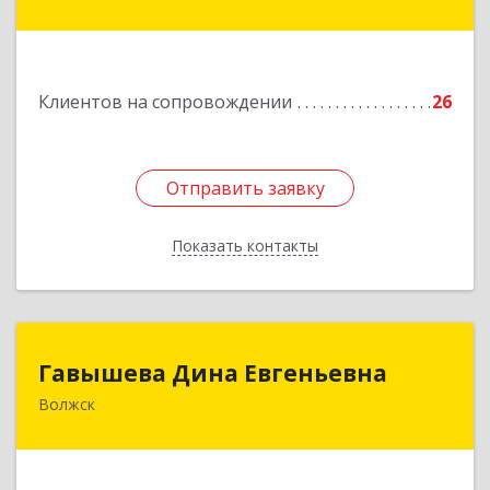
дом № 29
Подробнее
Клиентов на сопровождении
26
Отправить заявку
Отправить заявку
Показать контакты
Назад
Гавышева Дина Евгеньевна
Гавышева Дина Евгеньевна
Волжск
Подробнее