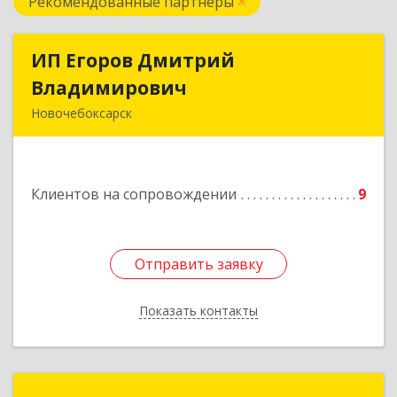
Рекомендованные партнеры
ИП Егоров Дмитрий
ИП Егоров Дмитрий
Владимирович
Владимирович
Новочебоксарск
429950, Чувашская Республика - Чувашия,
Новочебоксарск г, Пионерская ул, дом № 19,
кв.23
Клиентов на сопровождении
9
Подробнее
Отправить заявку
Отправить заявку
Показать контакты
Назад