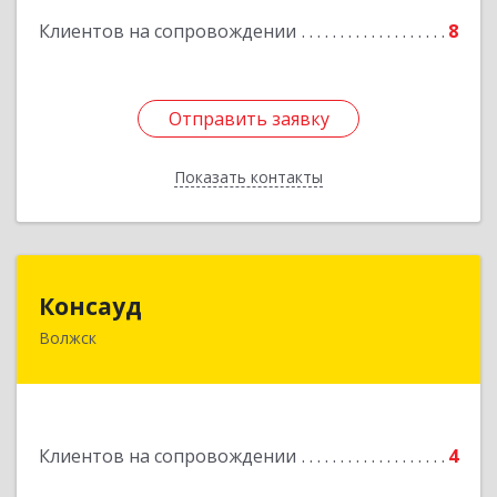
Клиентов на сопровождении
8
Отправить заявку
Отправить заявку
Показать контакты
Назад
Консауд
Консауд
Волжск
425005, Марий Эл респ, Волжск г, Пролетарская
ул, дом 4А, офис 21
Подробнее
Клиентов на сопровождении
4