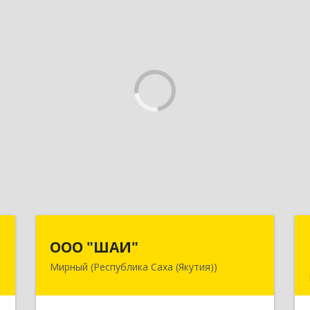
н
ООО "ШАИ"
ООО "ШАИ"
Мирный (Республика Саха (Якутия))
,
678175, Республика Саха (Якутия), у.
,
Мирнинский, г. Мирный, ул. Ленина,
,
дом 34, квартира 5