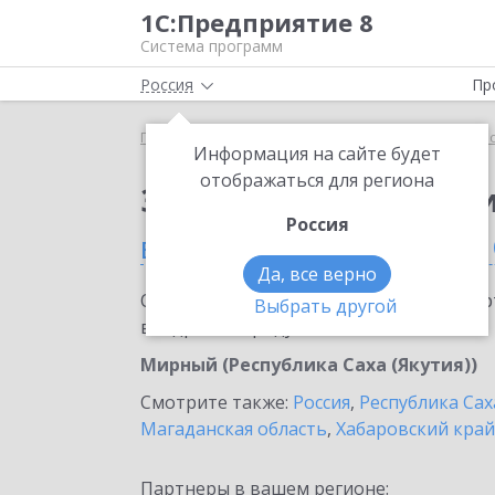
1С:Предприятие 8
Система программ
Россия
Пр
Главная
Сервисы ИТС
1С:Прогнозирование пр
Информация на сайте будет
отображаться для региона
Заказать 1С:Прогноз
Россия
в Мирном (Республика С
Да, все верно
Ознакомьтесь с информационными карт
Выбрать другой
внедрение продукта.
Мирный (Республика Саха (Якутия))
Смотрите также:
Россия
,
Республика Сах
Магаданская область
,
Хабаровский край
Партнеры в вашем регионе: