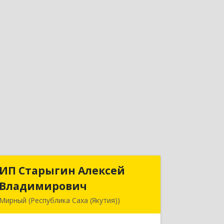
ИП Старыгин Алексей
ИП Старыгин Алексей
Владимирович
Владимирович
Мирный (Республика Саха (Якутия))
678174, Саха /Якутия/ Респ,
Мирнинский у, Мирный г,