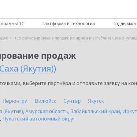
ограммы 1С
Платформа и технологии
Поддержка 
одаж
1С:Прогнозирование продаж в Мирном (Республика Саха (Якутия))
ирование продаж
аха (Якутия))
очками, выберите партнёра и отправьте заявку на ко
Нерюнгри
Вилюйск
Сунтар
Якутск
а (Якутия)
,
Амурская область
,
Забайкальский край
,
Иркут
,
Чукотский автономный округ