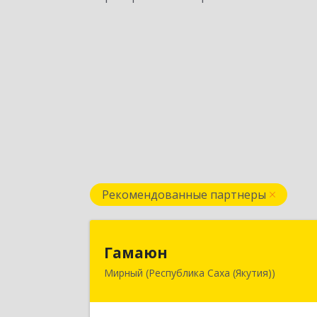
Рекомендованные партнеры
Гамаю
Гамаюн
Мирный (Республика Саха (Якутия))
678170, Саха /Якутия/ Респ
Мирнинский у, Мирный г
Ленинградский пр-кт, дом № 48