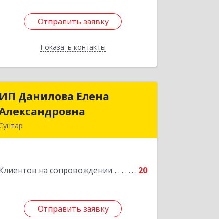
Отправить заявку
Отправить заявку
Показать контакты
Назад
ИП Данилова Елена
ИП Данилова Елена
Александровна
Александровна
Сунтар
Подробнее
Клиентов на сопровождении
20
Отправить заявку
Отправить заявку