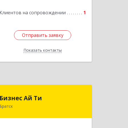
Комсомольская ул, дом № 2, к. А кв.
Клиентов на сопровождении
108
1
Подробнее
Отправить заявку
Отправить заявку
Показать контакты
Назад
Бизнес Ай Ти
Бизнес Ай Ти
Братск
665717, Иркутская обл, Братск г,
Центральный жилрайон, Мира ул,
дом № 27B, оф.14