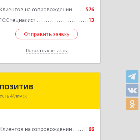
Подробнее
Клиентов на сопровождении
576
1С:Специалист
13
Отправить заявку
Отправить заявку
Показать контакты
Назад
ПОЗИТИВ
ПОЗИТИВ
Усть-Илимск
666679, Иркутская обл, Усть-Илимск г,
Дружбы Народов пр-кт, дом № 12,
кв.60
Подробнее
Клиентов на сопровождении
66