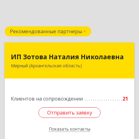
Рекомендованные партнеры
ИП Зотова Наталия Николаевна
ИП Зотова Наталия Николаевна
Мирный (Архангельская область)
164170, г.Мирный, Архангельской обл.,
ул.Советская, д.8, кв.80
Подробнее
Клиентов на сопровождении
21
Отправить заявку
Отправить заявку
Показать контакты
Назад