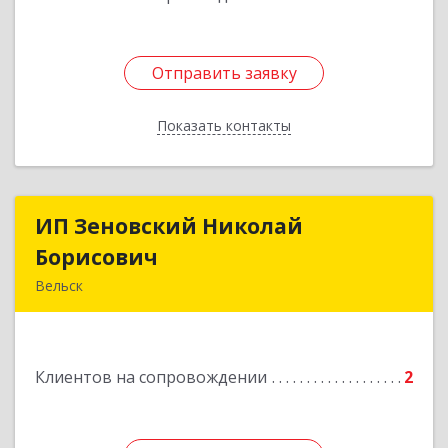
Отправить заявку
Отправить заявку
Показать контакты
Назад
ИП Зеновский Николай
ИП Зеновский Николай
Борисович
Борисович
Вельск
165150, Архангельская обл, Вельский р-н,
Лукинская д, Надежды ул, дом № 6
Клиентов на сопровождении
2
Подробнее