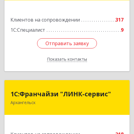
Подробнее
Клиентов на сопровождении
317
1С:Специалист
9
Отправить заявку
Отправить заявку
Показать контакты
Назад
1С:Франчайзи "ЛИНК-сервис"
1С:Франчайзи "ЛИНК-сервис"
Архангельск
163000, Архангельская обл, Архангельск г,
Ленина пл., дом № 4, оф.1810 (18 этаж)
Подробнее