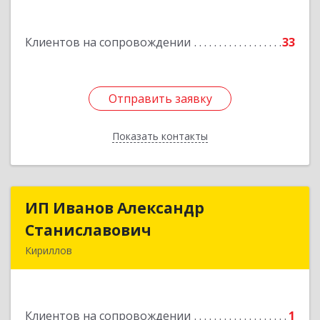
Подробнее
Клиентов на сопровождении
33
Отправить заявку
Отправить заявку
Показать контакты
Назад
ИП Иванов Александр
ИП Иванов Александр
Станиславович
Станиславович
Кириллов
161100, Вологодская обл, Кирилловский р-н,
Кириллов г, Гагарина ул, дом № 126
Клиентов на сопровождении
1
Подробнее