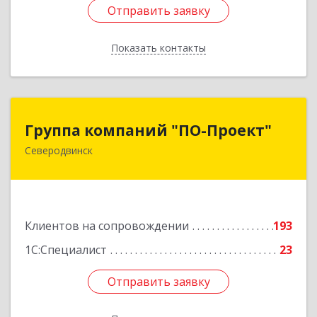
Отправить заявку
Отправить заявку
Показать контакты
Назад
Группа компаний "ПО-Проект"
Группа компаний "ПО-Проект"
Северодвинск
164500, Архангельская обл, Северодвинск г,
Бойчука ул, дом № 3, оф.401
Подробнее
Клиентов на сопровождении
193
1С:Специалист
23
Отправить заявку
Отправить заявку