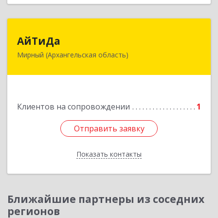
АйТиДа
АйТиДа
Мирный (Архангельская область)
164170, Архангельская обл, Мирный г,
Космонавтов ул, дом № 12, оф.55
Подробнее
Клиентов на сопровождении
1
Отправить заявку
Отправить заявку
Показать контакты
Назад
Ближайшие партнеры из соседних
регионов