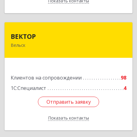
Показать контакты
Назад
ВЕКТОР
ВЕКТОР
Вельск
165150, Архангельская обл, Вельский р-н,
Вельск г, Конева ул, дом № 16А, строение 2
Подробнее
Клиентов на сопровождении
98
1С:Специалист
4
Отправить заявку
Отправить заявку
Показать контакты
Назад