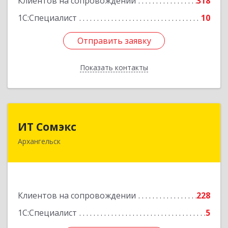
Клиентов на сопровождении
318
1С:Специалист
10
Отправить заявку
Отправить заявку
Показать контакты
Назад
ИТ Сомэкс
ИТ Сомэкс
Архангельск
163001, Архангельская обл, Архангельск г,
Советских Космонавтов пр-кт, дом № 176,
оф.13
Подробнее
Клиентов на сопровождении
228
1С:Специалист
5