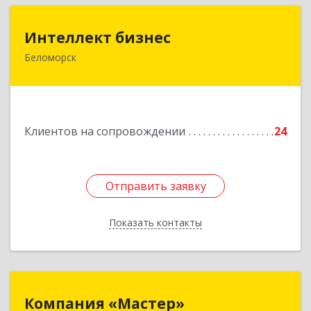
Интеллект бизнес
Интеллект бизнес
Беломорск
г. Беломорск, Портовое шоссе, д.1
Подробнее
Клиентов на сопровождении
24
Отправить заявку
Отправить заявку
Показать контакты
Назад
Компания «Мастер»
Компания «Мастер»