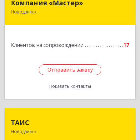
Компания «Мастер»
Новодвинск
164902, Архангельская обл, Новодвинск г,
Космонавтов ул, дом № 6, пом.1
Подробнее
Клиентов на сопровождении
17
Отправить заявку
Отправить заявку
Показать контакты
Назад
ТАИС
ТАИС
Новодвинск
164902, Архангельская обл, Новодвинск г,