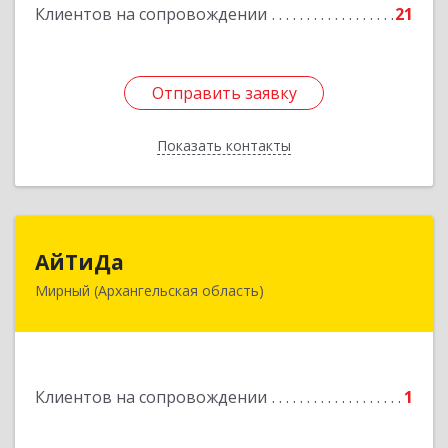
Клиентов на сопровождении
21
Отправить заявку
Отправить заявку
Показать контакты
Назад
АйТиДа
АйТиДа
Мирный (Архангельская область)
164170, Архангельская обл, Мирный г,
Космонавтов ул, дом № 12, оф.55
Подробнее
Клиентов на сопровождении
1