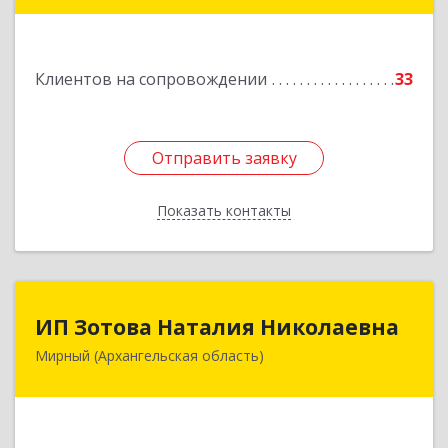
Димитрова ул, дом № 4а
Подробнее
Клиентов на сопровождении
33
Отправить заявку
Отправить заявку
Показать контакты
Назад
ИП Зотова Наталия Николаевна
ИП Зотова Наталия Николаевна
Мирный (Архангельская область)
164170, г.Мирный, Архангельской обл.,
ул.Советская, д.8, кв.80
Подробнее