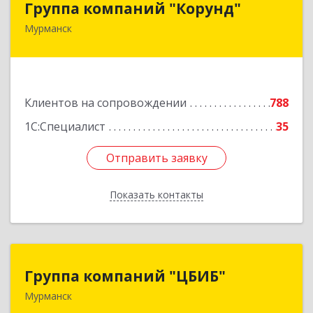
Группа компаний "Корунд"
Мурманск
183025, Мурманская обл, Мурманск г, Тарана
ул, дом № 10
Подробнее
Клиентов на сопровождении
788
1С:Специалист
35
Отправить заявку
Отправить заявку
Показать контакты
Назад
Группа компаний "ЦБИБ"
Группа компаний "ЦБИБ"
Мурманск
183010, Мурманская обл, Мурманск г, Кирова