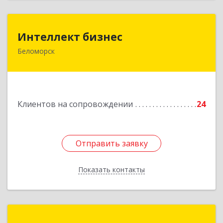
Интеллект бизнес
Интеллект бизнес
Беломорск
г. Беломорск, Портовое шоссе, д.1
Подробнее
Клиентов на сопровождении
24
Отправить заявку
Отправить заявку
Показать контакты
Назад
Компания «Мастер»