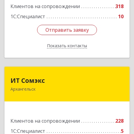
Клиентов на сопровождении
318
1С:Специалист
10
Отправить заявку
Отправить заявку
Показать контакты
Назад
ИТ Сомэкс
ИТ Сомэкс
Архангельск
163001, Архангельская обл, Архангельск г,
Советских Космонавтов пр-кт, дом № 176,
оф.13
Подробнее
Клиентов на сопровождении
228
1С:Специалист
5