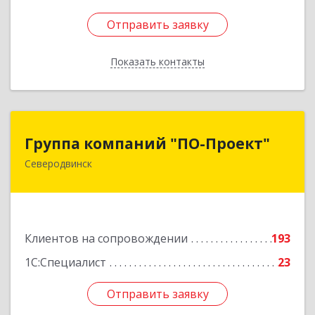
Отправить заявку
Отправить заявку
Показать контакты
Назад
Группа компаний "ПО-Проект"
Группа компаний "ПО-Проект"
Северодвинск
164500, Архангельская обл, Северодвинск г,
Бойчука ул, дом № 3, оф.401
Подробнее
Клиентов на сопровождении
193
1С:Специалист
23
Отправить заявку
Отправить заявку