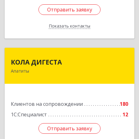
Отправить заявку
Отправить заявку
Показать контакты
Назад
КОЛА ДИГЕСТА
КОЛА ДИГЕСТА
Апатиты
184209, Мурманская обл, Апатиты г,
Космонавтов ул, дом № 17
Подробнее
Клиентов на сопровождении
180
1С:Специалист
12
Отправить заявку
Отправить заявку