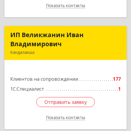
Показать контакты
Назад
ИП Великжанин Иван
ИП Великжанин Иван
Владимирович
Владимирович
Кандалакша
184046, Мурманская обл, Кандалакша г,
Наймушина ул, дом № 16, кв.37
Клиентов на сопровождении
177
Подробнее
1С:Специалист
1
Отправить заявку
Отправить заявку
Показать контакты
Назад