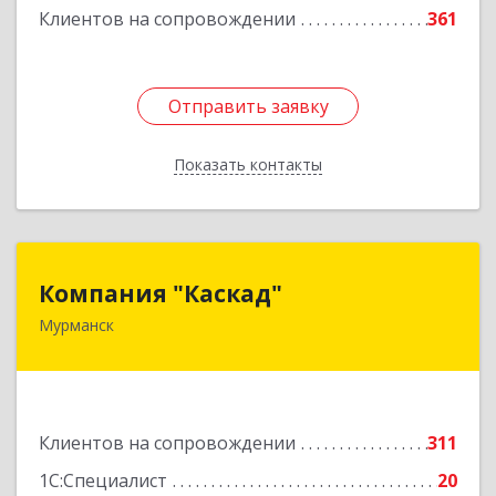
Клиентов на сопровождении
361
Отправить заявку
Отправить заявку
Показать контакты
Назад
Компания "Каскад"
Компания "Каскад"
Мурманск
183038, Мурманская обл, Мурманск г, Бабикова
проезд, дом № 12, кв.59
Подробнее
Клиентов на сопровождении
311
1С:Специалист
20