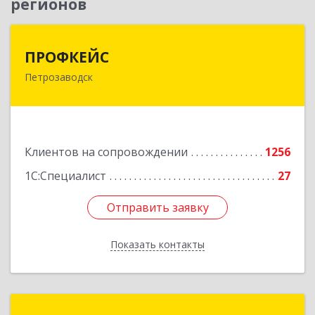
регионов
ПРОФКЕЙС
ПРОФКЕЙС
Петрозаводск
185035, Карелия Респ, Петрозаводск г, Красная
ул, дом № 10
Подробнее
Клиентов на сопровождении
1256
1С:Специалист
27
Отправить заявку
Отправить заявку
Показать контакты
Назад