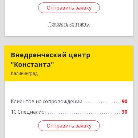
Отправить заявку
Отправить заявку
Показать контакты
Назад
Внедренческий центр
Внедренческий центр
"Константа"
"Константа"
Калининград
236006, Калининградская обл, Калининград г,
К.Маркса ул, дом № 18, оф.701
Клиентов на сопровождении
90
Подробнее
1С:Специалист
30
Отправить заявку
Отправить заявку