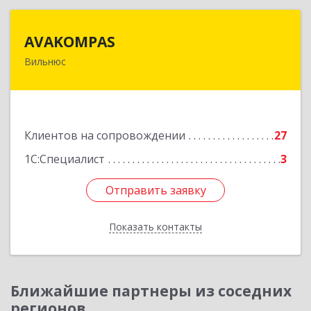
AVAKOMPAS
AVAKOMPAS
Вильнюс
Литва, LT-08236, г. Вильнюс, ул. J.Galvydzio , д.5
Подробнее
Клиентов на сопровождении
27
1С:Специалист
3
Отправить заявку
Отправить заявку
Показать контакты
Назад
Ближайшие партнеры из соседних
регионов