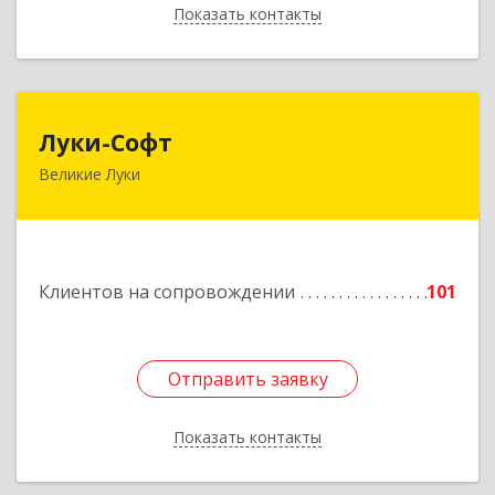
Показать контакты
Назад
Луки-Софт
Луки-Софт
Великие Луки
182113, Псковская обл, Великие Луки г,
Октябрьский пр-кт, дом № 56А, оф.2
Подробнее
Клиентов на сопровождении
101
Отправить заявку
Отправить заявку
Показать контакты
Назад