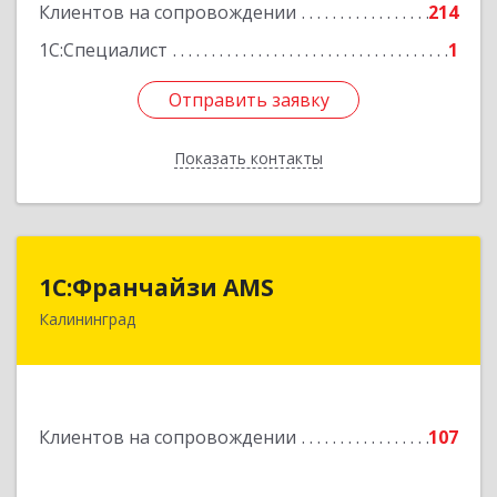
Клиентов на сопровождении
214
1С:Специалист
1
Отправить заявку
Отправить заявку
Показать контакты
Назад
1С:Франчайзи AMS
1С:Франчайзи AMS
Калининград
238325, Калининградская обл, Гурьевский р-н,
Луговое п, Центральная ул, дом № 17
Подробнее
Клиентов на сопровождении
107