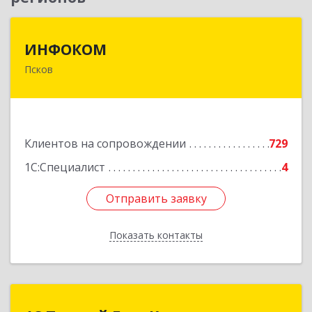
ИНФОКОМ
ИНФОКОМ
Псков
180000, Псковская обл, Псков г, Советская ул,
дом № 42г
Подробнее
Клиентов на сопровождении
729
1С:Специалист
4
Отправить заявку
Отправить заявку
Показать контакты
Назад
1С:Первый Бит, Калининград