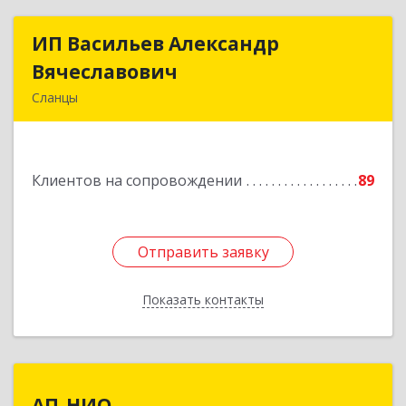
ИП Васильев Александр
ИП Васильев Александр
Вячеславович
Вячеславович
Сланцы
Ленинградская обл, Сланцы г, Спортивная ул,
дом № 2
Клиентов на сопровождении
89
Подробнее
Отправить заявку
Отправить заявку
Показать контакты
Назад
АП-НИО
АП-НИО