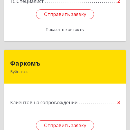
1С:Специалист
2
Отправить заявку
Отправить заявку
Показать контакты
Назад
Фаркомъ
Фаркомъ
Буйнакск
Подробнее
Клиентов на сопровождении
3
Отправить заявку
Отправить заявку