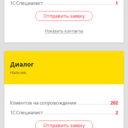
1С:Специалист
1
Отправить заявку
Отправить заявку
Показать контакты
Назад
Диалог
Диалог
Нальчик
360016, Кабардино-Балкарская Респ, Нальчик г,
Калюжного ул, дом № 3, этаж 2
Подробнее
Клиентов на сопровождении
202
1С:Специалист
2
Отправить заявку
Отправить заявку