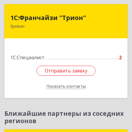
1С:Франчайзи "Трион"
1С:Франчайзи "Трион"
Ереван
Армения, Ереван, ул. Наири Заряна 73/1, 2 этаж
Подробнее
1С:Специалист
2
Отправить заявку
Отправить заявку
Показать контакты
Назад
Ближайшие партнеры из соседних
регионов