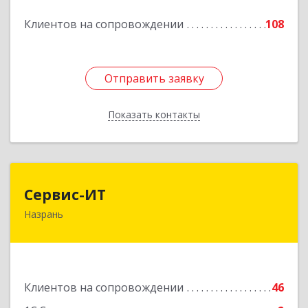
Подробнее
Клиентов на сопровождении
108
Отправить заявку
Отправить заявку
Показать контакты
Назад
Сервис-ИТ
Сервис-ИТ
Назрань
386102, Ингушетия Респ, Назрань г,
Центральный округ тер, Московская ул, дом №
7, этаж 2, офис 1
Подробнее
Клиентов на сопровождении
46