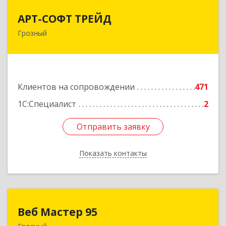
АРТ-СОФТ ТРЕЙД
АРТ-СОФТ ТРЕЙД
Грозный
364013, Чеченская Респ, Грозный г, Полярников
ул, дом № 36А
Подробнее
Клиентов на сопровождении
471
1С:Специалист
2
Отправить заявку
Отправить заявку
Показать контакты
Назад
Веб Мастер 95
Веб Мастер 95