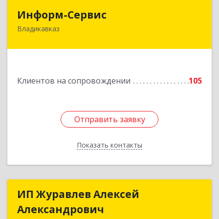
Информ-Сервис
Информ-Сервис
Владикавказ
362020, Северная Осетия - Алания Респ,
Владикавказ г, Островского ул, дом № 12, пом.3
Подробнее
Клиентов на сопровождении
105
Отправить заявку
Отправить заявку
Показать контакты
Назад
ИП Журавлев Алексей
ИП Журавлев Алексей
Александрович
Александрович