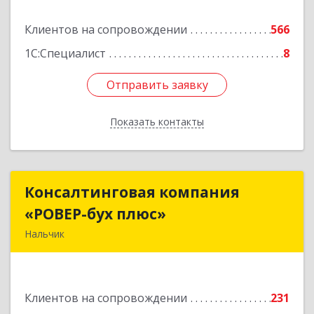
Подробнее
Клиентов на сопровождении
566
1С:Специалист
8
Отправить заявку
Отправить заявку
Показать контакты
Назад
Консалтинговая компания
Консалтинговая компания
«РОВЕР-бух плюс»
«РОВЕР-бух плюс»
Нальчик
360004, Кабардино-Балкарская Респ, Нальчик г,
Кирова ул, дом № 233
Клиентов на сопровождении
231
Подробнее