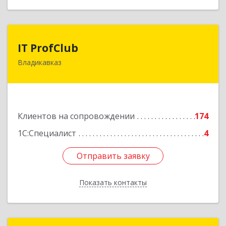
IT ProfClub
IT ProfClub
Владикавказ
362045, Северная Осетия - Алания Респ,
Владикавказ г, Международная ул, дом № 2 "А",
этаж 5, каб.507
Подробнее
Клиентов на сопровождении
174
1С:Специалист
4
Отправить заявку
Отправить заявку
Показать контакты
Назад