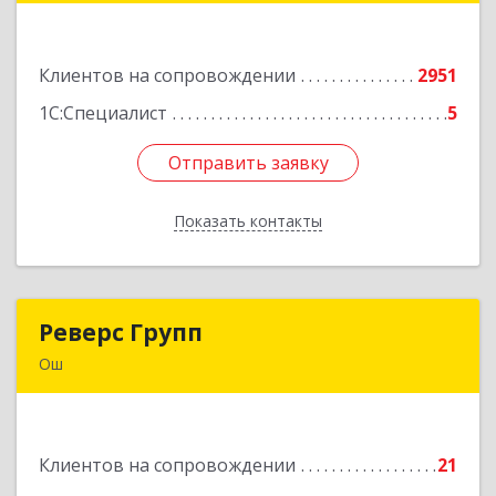
89
Клиентов на сопровождении
2951
Подробнее
1С:Специалист
5
Отправить заявку
Отправить заявку
Показать контакты
Назад
Реверс Групп
Реверс Групп
Ош
Кыргызская Республика, 723500, г.Ош, ул.
К.Датка, д.287
Клиентов на сопровождении
21
Подробнее