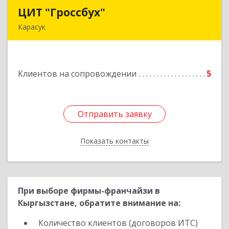
ЦИТ "Гроссбух"
ЦИТ "Гроссбух"
Карасук
632861, Новосибирская обл, Карасукский р-н,
Карасук г, Сорокина ул, дом № 9, оф.3
Клиентов на сопровождении
5
Подробнее
Отправить заявку
Отправить заявку
Показать контакты
Назад
При выборе фирмы-франчайзи в
Кыргызстане, обратите внимание на:
Количество клиентов (договоров ИТС)