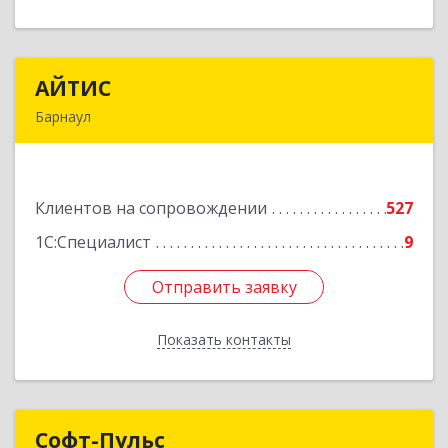
АЙТИС
АЙТИС
Барнаул
656067, Алтайский край, Барнаул г, Взлетная ул,
дом № 65
Клиентов на сопровождении
527
Подробнее
1С:Специалист
9
Отправить заявку
Отправить заявку
Показать контакты
Назад
Софт-Пульс
Софт-Пульс