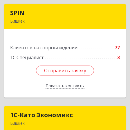
SPIN
SPIN
Бишкек
Кыргызская республика, г.Бишкек, ул.
Усенбаева, 138 А
Клиентов на сопровождении
77
Подробнее
1С:Специалист
3
Отправить заявку
Отправить заявку
Показать контакты
Назад
1С-Като Экономикс
1С-Като Экономикс
Бишкек
720021, Кыргызстан, г. Бишкек, ул. Шопокова, д.