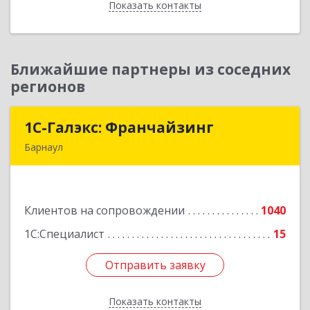
Показать контакты
Назад
Ближайшие партнеры из соседних
регионов
1С-Галэкс: Франчайзинг
1С-Галэкс: Франчайзинг
Барнаул
656015, Алтайский край, Барнаул г, Деповская
ул, дом № 7, каб.А-105
Клиентов на сопровождении
1040
Подробнее
1С:Специалист
15
Отправить заявку
Отправить заявку
Показать контакты
Назад