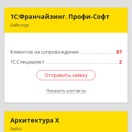
1С:Франчайзинг. Профи-Софт
1С:Франчайзинг. Профи-Софт
Байконур
468320, Байконур г, Ленина ул, дом № 10,
кв.1+2+3
Клиентов на сопровождении
67
Подробнее
1С:Специалист
2
Отправить заявку
Отправить заявку
Показать контакты
Назад
Архитектура Х
Архитектура Х
Бийск