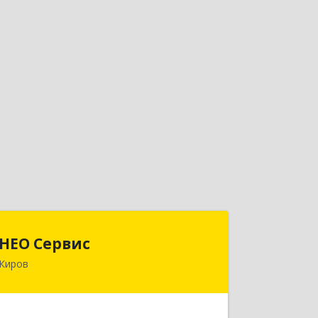
НЕО Сервис
НЕО Сервис
Киров
610045, Кировская обл, Киров г,
Ульяновская ул, дом № 36