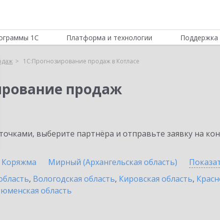
ограммы 1С
Платформа и технологии
Поддержка 
одаж
1С:Прогнозирование продаж в Котласе
ирование продаж
очками, выберите партнёра и отправьте заявку на ко
Коряжма
Мирный (Архангельская область)
Показа
область
,
Вологодская область
,
Кировская область
,
Красн
юменская область