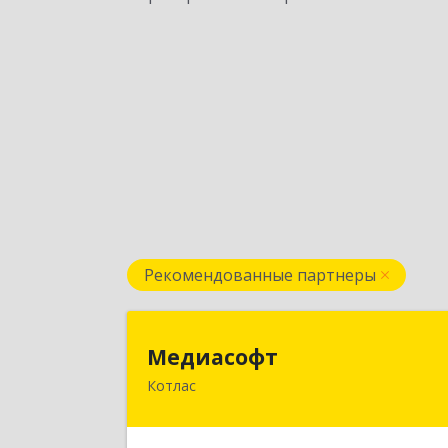
Рекомендованные партнеры
Медиасоф
Медиасофт
Котлас
165300, Архангельская обл, Котлас г
Маяковского ул, дом № 