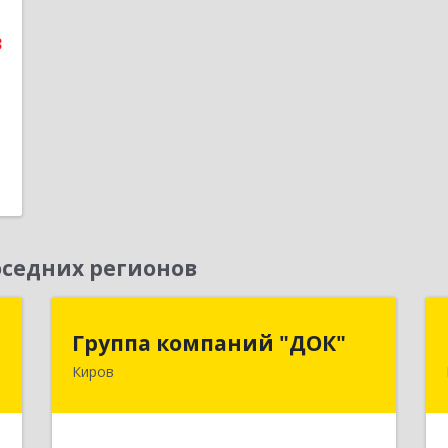
е
3
1
седних регионов
е
Группа компаний "ДОК"
Группа компаний "ДОК"
Киров
,
610017, Кировская обл, Киров г,
9
Горького ул, дом № 17