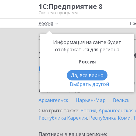
1С:Предприятие 8
Система программ
Россия
Пр
Главная
Сервисы ИТС
1С:Прогнозирование пр
Информация на сайте будет
отображаться для региона
Заказать 1С:Прогноз
Россия
в Котласе
Да, все верно
Ознакомьтесь с информационными карт
Выбрать другой
внедрение продукта.
Архангельск
Нарьян-Мар
Вельск
Смотрите также:
Россия
,
Архангельская 
Республика Карелия
,
Республика Коми
,
Т
Партнеры в вашем регионе: