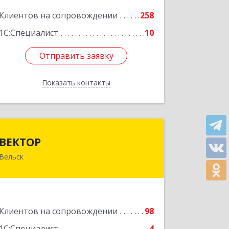
Подробнее
Клиентов на сопровождении
258
1С:Специалист
10
Отправить заявку
Отправить заявку
Показать контакты
Назад
ВЕКТОР
ВЕКТОР
Вельск
165150, Архангельская обл, Вельский
р-н, Вельск г, Конева ул, дом № 16А,
строение 2
Подробнее
Клиентов на сопровождении
98
1С:Специалист
4