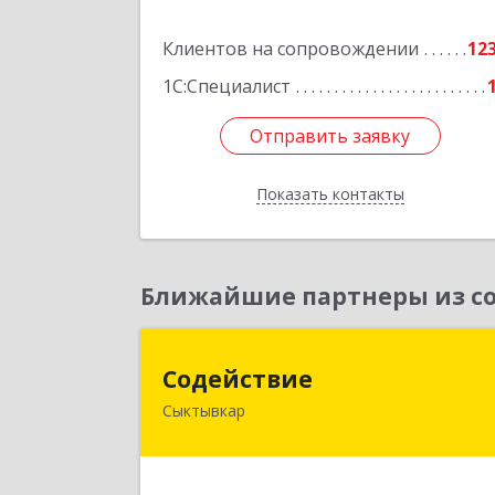
Подробне
Клиентов на сопровождении
12
1С:Специалист
Отправить заявку
Отправить заявку
Показать контакты
Назад
Ближайшие партнеры из со
Содействи
Содействие
Сыктывкар
167004, Коми Респ, Сыктывкар г
Первомайская ул, дом № 14