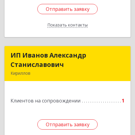
Отправить заявку
Отправить заявку
Показать контакты
Назад
ИП Иванов Александр
ИП Иванов Александр
Станиславович
Станиславович
Кириллов
161100, Вологодская обл, Кирилловский р-н,
Кириллов г, Гагарина ул, дом № 126
Клиентов на сопровождении
1
Подробнее
Отправить заявку
Отправить заявку