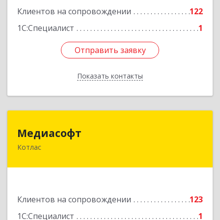
Клиентов на сопровождении
122
1С:Специалист
1
Отправить заявку
Отправить заявку
Показать контакты
Назад
Медиасофт
Медиасофт
Котлас
165300, Архангельская обл, Котлас г,
Маяковского ул, дом № 5
Подробнее
Клиентов на сопровождении
123
1С:Специалист
1