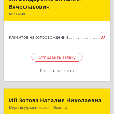
Вячеславович
Вячеславович
Коряжма
165650, Архангельская обл, Коряжма г,
Набережная им Н.Островского ул, дом № 38
Клиентов на сопровождении
37
Подробнее
Отправить заявку
Отправить заявку
Показать контакты
Назад
ИП Зотова Наталия Николаевна
ИП Зотова Наталия Николаевна
Мирный (Архангельская область)
164170, г.Мирный, Архангельской обл.,