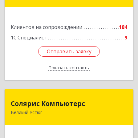
Советский пр-кт, дом № 99а, этаж 5, оф. 501
Подробнее
Клиентов на сопровождении
184
1С:Специалист
9
Отправить заявку
Отправить заявку
Показать контакты
Назад
Солярис Компьютерс
Солярис Компьютерс
Великий Устюг
162390, Вологодская обл, Великий Устюг г,
Виноградова ул, дом № 87
Подробнее