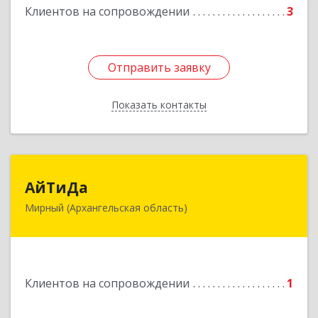
Клиентов на сопровождении
3
Отправить заявку
Отправить заявку
Показать контакты
Назад
АйТиДа
АйТиДа
Мирный (Архангельская область)
164170, Архангельская обл, Мирный г,
Космонавтов ул, дом № 12, оф.55
Подробнее
Клиентов на сопровождении
1