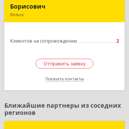
Борисович
Борисович
Вельск
165150, Архангельская обл, Вельский р-н,
Лукинская д, Надежды ул, дом № 6
Клиентов на сопровождении
2
Подробнее
Отправить заявку
Отправить заявку
Показать контакты
Назад
Ближайшие партнеры из соседних
регионов