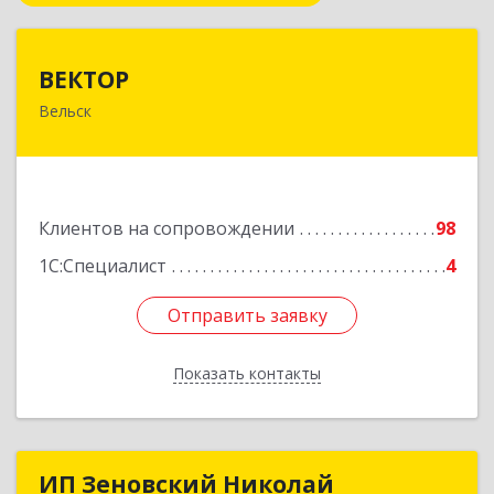
ВЕКТОР
ВЕКТОР
Вельск
165150, Архангельская обл, Вельский р-н,
Вельск г, Конева ул, дом № 16А, строение 2
Подробнее
Клиентов на сопровождении
98
1С:Специалист
4
Отправить заявку
Отправить заявку
Показать контакты
Назад
ИП Зеновский Николай
ИП Зеновский Николай