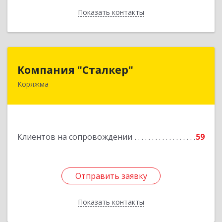
Показать контакты
Назад
Компания "Сталкер"
Компания "Сталкер"
Коряжма
165651, Архангельская обл, Коряжма г,
Архангельская ул, дом № 14
Подробнее
Клиентов на сопровождении
59
Отправить заявку
Отправить заявку
Показать контакты
Назад