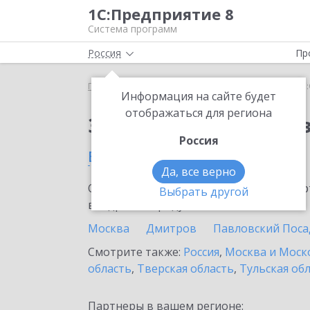
1С:Предприятие 8
Система программ
Россия
Пр
Главная
Сервисы ИТС
1С:Онлайн-заказы
1С
Информация на сайте будет
отображаться для региона
Заказать 1С:Онлайн-
Россия
в Щелково
Да, все верно
Ознакомьтесь с информационными карт
Выбрать другой
внедрение продукта.
Москва
Дмитров
Павловский Поса
Смотрите также:
Россия
,
Москва и Моск
область
,
Тверская область
,
Тульская об
Партнеры в вашем регионе: