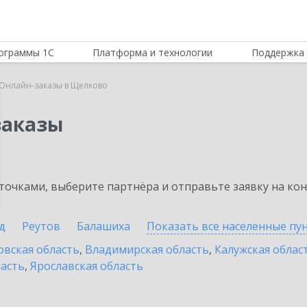
ограммы 1С
Платформа и технологии
Поддержка 
:Онлайн-заказы в Щелково
заказы
очками, выберите партнёра и отправьте заявку на ко
д
Реутов
Балашиха
Показать все населенные
пу
овская область
,
Владимирская область
,
Калужская облас
ласть
,
Ярославская область