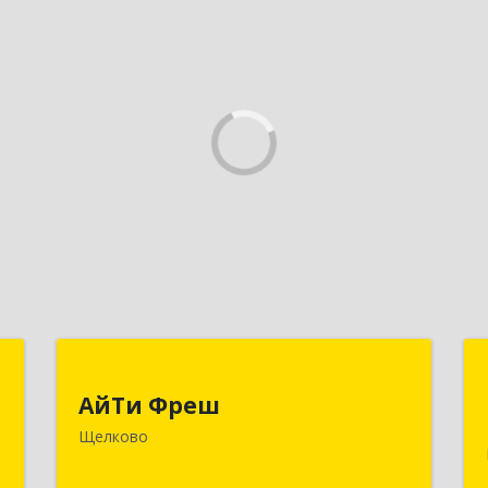
И
АйТи Фреш
АйТи Фреш
,
141100, Московская обл, Щелково г,
Щелково
,
Городской округ Щелково, Ленина
3
пл, дом № 5, ком.308