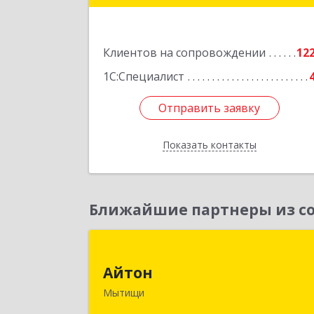
Подробне
Клиентов на сопровождении
12
1С:Специалист
Отправить заявку
Отправить заявку
Показать контакты
Назад
Ближайшие партнеры из со
Айто
Айтон
141006, Московская обл, Мытищи г
Мытищи
Олимпийский пр-кт, строение 10