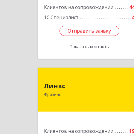
Клиентов на сопровождении
4
1С:Специалист
Отправить заявку
Отправить заявку
Показать контакты
Назад
Линк
Линкс
141190, Московская обл, Фрязино г
Фрязино
Заводской проезд, дом № 3, кв.13
Подробне
Клиентов на сопровождении
1