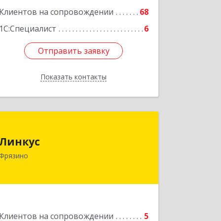
Клиентов на сопровождении
68
1С:Специалист
6
Отправить заявку
Отправить заявку
Показать контакты
Назад
Линкус
Линкус
141191, Московская обл, Фрязино г,
Фрязино
Ленина ул, дом № 37, кв.24
Подробнее
Клиентов на сопровождении
5