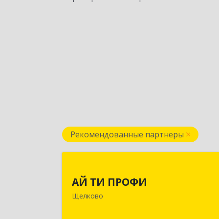
Рекомендованные партнеры
АЙ ТИ ПРОФ
АЙ ТИ ПРОФИ
141108, Московская обл, г.о. Щёлково
Щелково
Щёлково г, Заводская ул, дом № 1
пом.