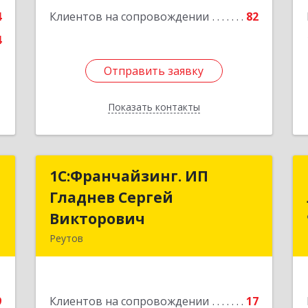
Подробнее
4
Клиентов на сопровождении
82
4
Отправить заявку
Отправить заявку
Показать контакты
Назад
с
1С:Франчайзинг. ИП
1С:Франчайзинг. ИП
Гладнев Сергей
Гладнев Сергей
,
Викторович
Викторович
3
Реутов
143966, Московская обл, Реутов г,
е
Парковая ул, дом № 6, кв.37
9
Клиентов на сопровождении
17
Подробнее