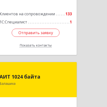
Подробнее
Клиентов на сопровождении
133
1С:Специалист
1
Отправить заявку
Отправить заявку
Показать контакты
Назад
АИТ 1024 байта
АИТ 1024 байта
143909, Московская обл, Балашиха г,
Балашиха
Солнечная ул, дом № 23, кв.104
Подробнее