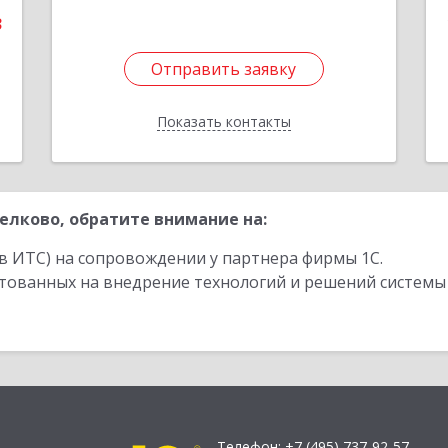
3
Отправить заявку
Отправить заявку
Показать контакты
Назад
лково, обратите внимание на:
в ИТС) на сопровождении у партнера фирмы 1С.
стованных на внедрение технологий и решений системы
Телефон:
+7 (495) 737-92-57