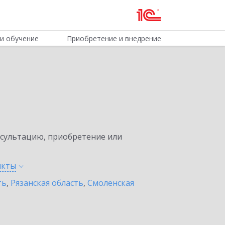
и обучение
Приобретение и внедрение
нсультацию, приобретение или
нкты
ть
,
Рязанская область
,
Смоленская