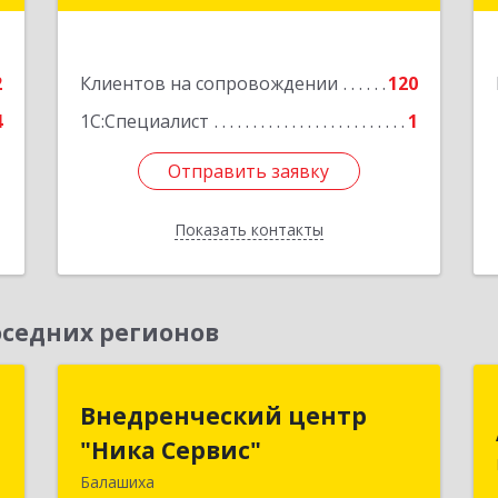
е
Подробнее
2
Клиентов на сопровождении
120
4
1С:Специалист
1
Отправить заявку
Отправить заявку
Показать контакты
Назад
седних регионов
н
Внедренческий центр
Внедренческий центр
"Ника Сервис"
"Ника Сервис"
,
,
Балашиха
143912, Московская обл, Балашиха г,