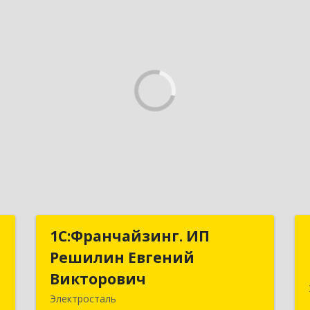
т
1С:Франчайзинг. ИП
1С:Франчайзинг. ИП
Решилин Евгений
Решилин Евгений
,
Викторович
Викторович
м
Электросталь
6