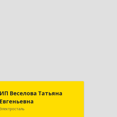
ИП Веселова Татьяна
ИП Веселова Татьяна
Евгеньевна
Евгеньевна
Электросталь
144000, Московская обл,
Электросталь г, Николаева ул, дом №