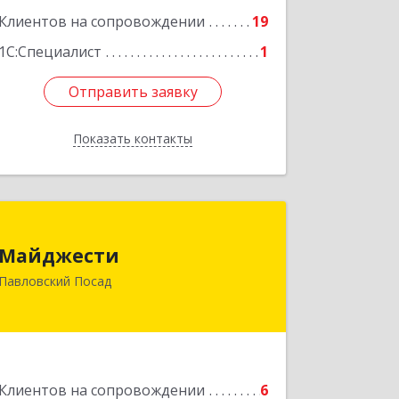
ул, дом № 10, кв.25
Клиентов на сопровождении
19
Подробнее
1С:Специалист
1
Отправить заявку
Отправить заявку
Показать контакты
Назад
Майджести
Майджести
142502, Московская обл, Павлово-
Павловский Посад
Посадский р-н, Павловский Посад г,
Южная ул, дом № 22, кв.59
Подробнее
Клиентов на сопровождении
6