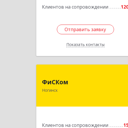
58
Клиентов на сопровождении
12
Подробне
Отправить заявку
Отправить заявку
Показать контакты
Назад
ФиСКо
ФиСКом
142403, Московская обл., г.Ногинск
Ногинск
ул.Ремесленная, д.1, пом.3
Подробне
Клиентов на сопровождении
1