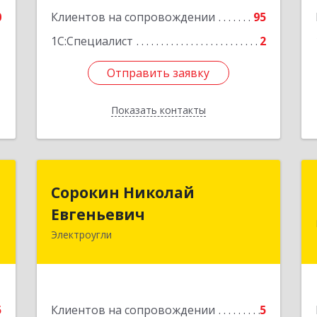
А
0
Клиентов на сопровождении
95
е
1С:Специалист
2
Отправить заявку
Отправить заявку
Показать контакты
Назад
м
Сорокин Николай
Сорокин Николай
Евгеньевич
Евгеньевич
,
3
Электроугли
Подробнее
е
5
Клиентов на сопровождении
5