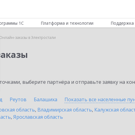
ограммы 1С
Платформа и технологии
Поддержка 
Онлайн-заказы в Электростали
заказы
очками, выберите партнёра и отправьте заявку на ко
д
Реутов
Балашиха
Показать все населенные
пу
овская область
,
Владимирская область
,
Калужская облас
ласть
,
Ярославская область