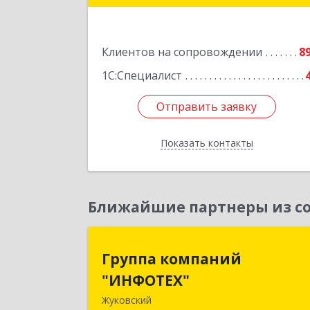
Подробне
Клиентов на сопровождении
8
1С:Специалист
Отправить заявку
Отправить заявку
Показать контакты
Назад
Ближайшие партнеры из со
Группа компани
Группа компаний
"ИНФОТЕХ
"ИНФОТЕХ"
Жуковский
140180, Московская обл, Жуковский г