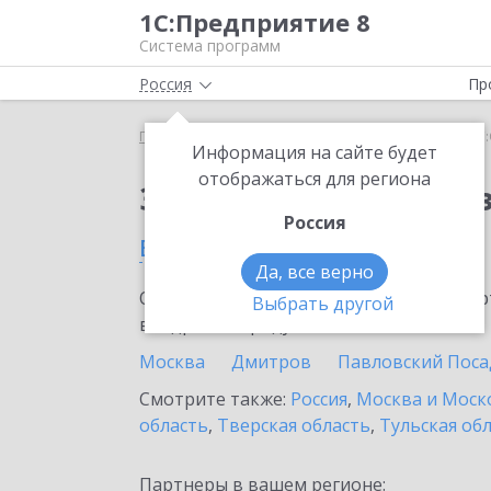
1С:Предприятие 8
Система программ
Россия
Пр
Главная
Сервисы ИТС
1С:Онлайн-заказы
1С:
Информация на сайте будет
отображаться для региона
Заказать 1С:Онлайн-
Россия
в Электростали
Да, все верно
Ознакомьтесь с информационными карт
Выбрать другой
внедрение продукта.
Москва
Дмитров
Павловский Поса
Смотрите также:
Россия
,
Москва и Моск
область
,
Тверская область
,
Тульская об
Партнеры в вашем регионе: