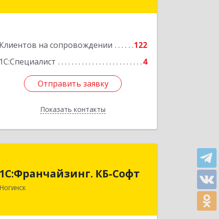
пом.3
Подробнее
Клиентов на сопровождении
122
1С:Специалист
4
Отправить заявку
Отправить заявку
Показать контакты
Назад
1С:Франчайзинг. КБ-Софт
1С:Франчайзинг. КБ-Софт
142400, Московская обл, г.о
Ногинск
Богородский, Ногинск г,
Индустриальная ул, Здание № 41В,
оф.449