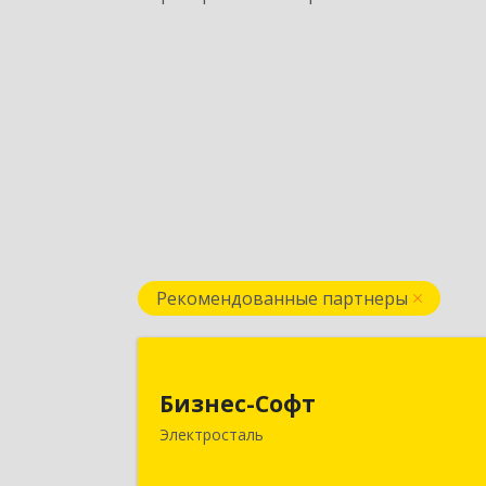
Рекомендованные партнеры
Бизнес-Соф
Бизнес-Софт
144000, Московская обл
Электросталь
Электросталь г, Карла Маркса ул, до
№ 2