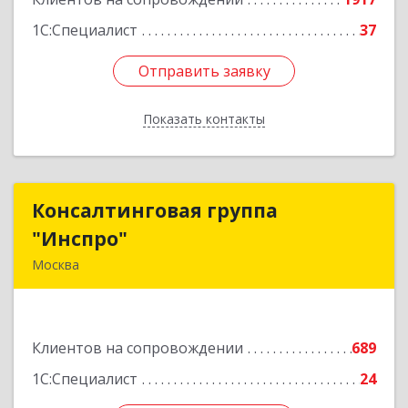
1С:Специалист
37
Отправить заявку
Отправить заявку
Показать контакты
Назад
Консалтинговая группа
Консалтинговая группа
"Инспро"
"Инспро"
Москва
107370, Москва г, Открытое ш, дом № 12,
строение 3, ком.55
Клиентов на сопровождении
689
Подробнее
1С:Специалист
24