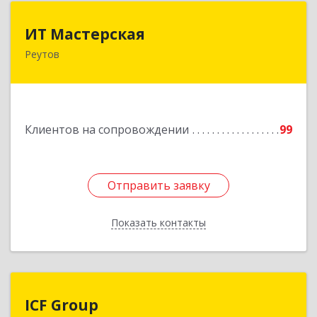
ИТ Мастерская
ИТ Мастерская
Реутов
Подробнее
Клиентов на сопровождении
99
Отправить заявку
Отправить заявку
Показать контакты
Назад
ICF Group
ICF Group