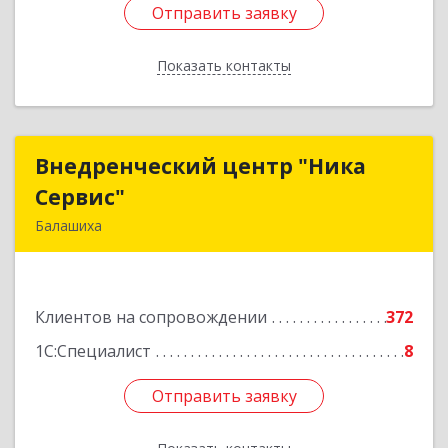
Отправить заявку
Отправить заявку
Показать контакты
Назад
Внедренческий центр "Ника
Внедренческий центр "Ника
Сервис"
Сервис"
Балашиха
143912, Московская обл, Балашиха г, Полевая
ул, дом № 3
Клиентов на сопровождении
372
Подробнее
1С:Специалист
8
Отправить заявку
Отправить заявку