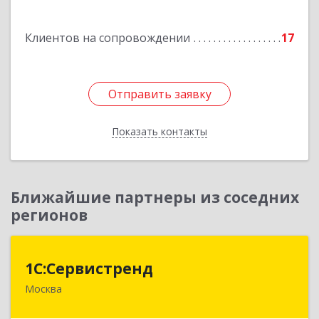
дом № 6, кв.37
Клиентов на сопровождении
17
Подробнее
Отправить заявку
Отправить заявку
Показать контакты
Назад
Ближайшие партнеры из соседних
регионов
1С:Сервистренд
1С:Сервистренд
Москва
107023, Москва г, Семёновский пер, дом № 15,
этаж 6, пом.I, ком.4