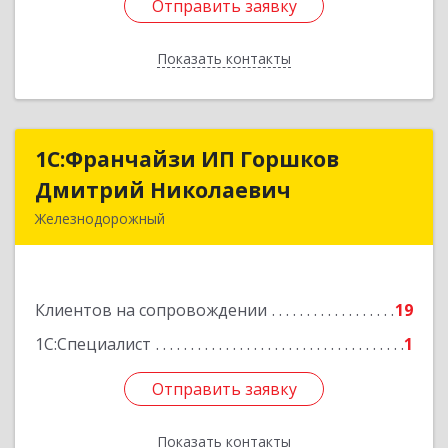
Отправить заявку
Отправить заявку
Показать контакты
Назад
1С:Франчайзи ИП Горшков
1С:Франчайзи ИП Горшков
Дмитрий Николаевич
Дмитрий Николаевич
Железнодорожный
143980, Московская обл, Железнодорожный г,
Пролетарская ул, дом № 10, кв.25
Клиентов на сопровождении
19
Подробнее
1С:Специалист
1
Отправить заявку
Отправить заявку
Показать контакты
Назад