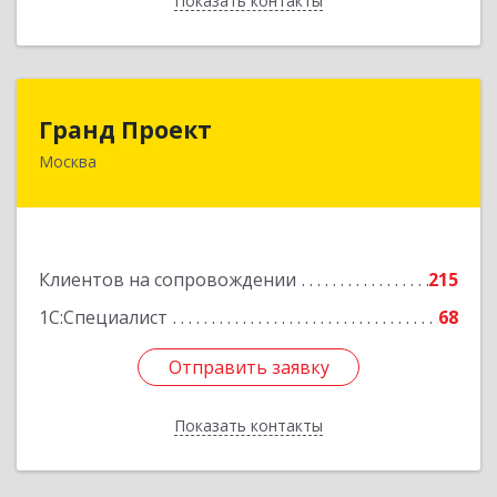
Показать контакты
Назад
Гранд Проект
Гранд Проект
Москва
111033, Москва г, Золоторожский Вал ул, дом
№ 34, строение 1
Подробнее
Клиентов на сопровождении
215
1С:Специалист
68
Отправить заявку
Отправить заявку
Показать контакты
Назад