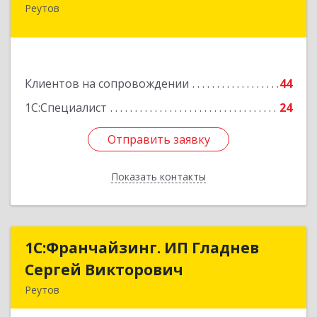
Реутов
143965, Московская обл, г.о. Реутов, Реутов г,
Юбилейный пр-кт, дом № 40, пом.35
Подробнее
Клиентов на сопровождении
44
1С:Специалист
24
Отправить заявку
Отправить заявку
Показать контакты
Назад
1С:Франчайзинг. ИП Гладнев
1С:Франчайзинг. ИП Гладнев
Сергей Викторович
Сергей Викторович
Реутов
143966, Московская обл, Реутов г, Парковая ул,