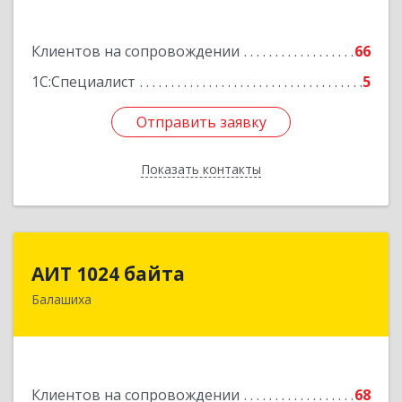
Подробнее
Клиентов на сопровождении
66
1С:Специалист
5
Отправить заявку
Отправить заявку
Показать контакты
Назад
АИТ 1024 байта
АИТ 1024 байта
Балашиха
143909, Московская обл, Балашиха г, Солнечная
ул, дом № 23, кв.104
Подробнее
Клиентов на сопровождении
68