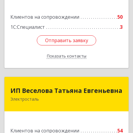
Подробнее
Клиентов на сопровождении
50
1С:Специалист
3
Отправить заявку
Отправить заявку
Показать контакты
Назад
ИП Веселова Татьяна Евгеньевна
ИП Веселова Татьяна Евгеньевна
Электросталь
144000, Московская обл, Электросталь г,
Николаева ул, дом № 6, кв.6
Подробнее
Клиентов на сопровождении
54