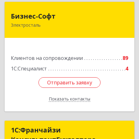
Бизнес-Софт
Бизнес-Софт
Электросталь
144000, Московская обл, Электросталь г, Карла
Маркса ул, дом № 26
Подробнее
Клиентов на сопровождении
89
1С:Специалист
4
Отправить заявку
Отправить заявку
Показать контакты
Назад
1С:Франчайзи
1С:Франчайзи