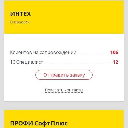
ИНТЕХ
ИНТЕХ
Егорьевск
140300, Московская обл, Егорьевск г, 5-й мкр,
дом № 10, оф.2
Подробнее
Клиентов на сопровождении
106
1С:Специалист
12
Отправить заявку
Отправить заявку
Показать контакты
Назад
ПРОФИ СофтПлюс
ПРОФИ СофтПлюс