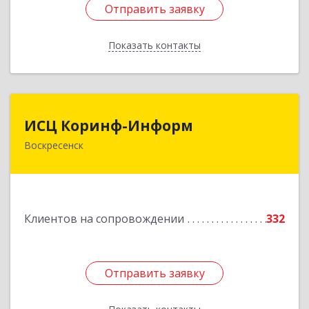
Отправить заявку
Отправить заявку
Показать контакты
Назад
ИСЦ Коринф-Информ
ИСЦ Коринф-Информ
Воскресенск
140200, Московская обл, Воскресенский р-н,
Воскресенск г, Железнодорожная ул, дом № 28,
этаж 3, оф.5
Подробнее
Клиентов на сопровождении
332
Отправить заявку
Отправить заявку