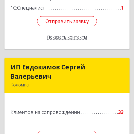
1С:Специалист
1
Отправить заявку
Отправить заявку
Показать контакты
Назад
ИП Евдокимов Сергей
ИП Евдокимов Сергей
Валерьевич
Валерьевич
Коломна
140400, Московская обл, Коломна г,
Толстикова ул, дом № 1а, кв.9
Клиентов на сопровождении
33
Подробнее