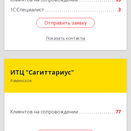
1С:Специалист
3
Отправить заявку
Отправить заявку
Показать контакты
Назад
ИТЦ "Сагиттариус"
ИТЦ "Сагиттариус"
Раменское
140103, Московская обл, Раменское г,
Приборостроителей ул, дом № 16А, кв.16
Подробнее
Клиентов на сопровождении
77