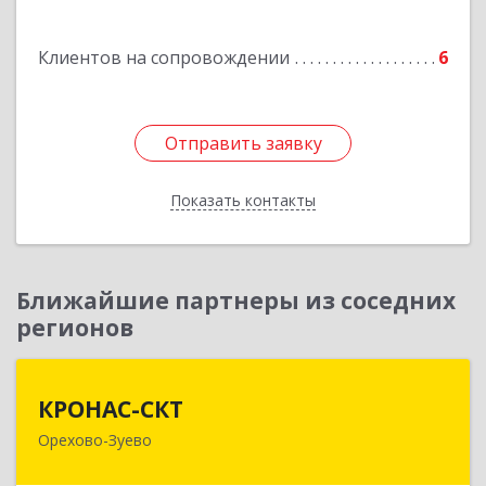
Клиентов на сопровождении
6
Отправить заявку
Отправить заявку
Показать контакты
Назад
Ближайшие партнеры из соседних
регионов
КРОНАС-СКТ
КРОНАС-СКТ
Орехово-Зуево
142600, Московская обл, Орехово-Зуево г,
Бабушкина ул, дом № 2А, пом.31