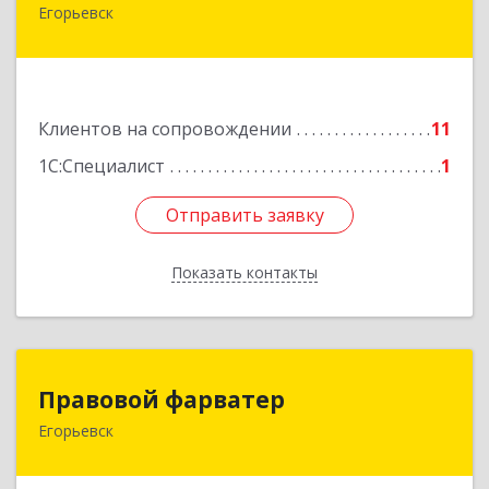
Егорьевск
140301, Московская обл, Егорьевск г,
Парижской Коммуны ул, дом № 1Б, кв.316
Подробнее
Клиентов на сопровождении
11
1С:Специалист
1
Отправить заявку
Отправить заявку
Показать контакты
Назад
Правовой фарватер
Правовой фарватер
Егорьевск
Подробнее