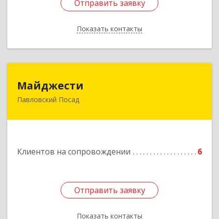
Отправить заявку
Отправить заявку
Показать контакты
Назад
Майджести
Майджести
Павловский Посад
142502, Московская обл, Павлово-Посадский р-
н, Павловский Посад г, Южная ул, дом № 22,
кв.59
Подробнее
Клиентов на сопровождении
6
Отправить заявку
Отправить заявку
Показать контакты
Назад