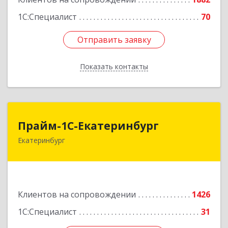
1С:Специалист
70
Отправить заявку
Отправить заявку
Показать контакты
Назад
Прайм-1С-Екатеринбург
Прайм-1С-Екатеринбург
Екатеринбург
620142, Свердловская обл, Екатеринбург г, 8
Марта ул, дом № 49, оф.609
Подробнее
Клиентов на сопровождении
1426
1С:Специалист
31