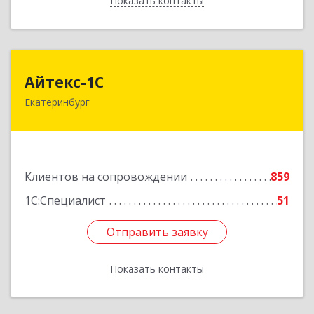
Показать контакты
Назад
Айтекс-1С
Айтекс-1С
Екатеринбург
620041, Свердловская обл, Екатеринбург г,
Маяковского ул, дом № 25А, оф.1206
Подробнее
Клиентов на сопровождении
859
1С:Специалист
51
Отправить заявку
Отправить заявку
Показать контакты
Назад