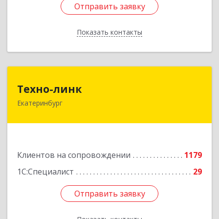
Отправить заявку
Отправить заявку
Показать контакты
Назад
Техно-линк
Техно-линк
Екатеринбург
620000, Свердловская обл, Екатеринбург г,
Основинская ул, строение 10, оф.1116
Подробнее
Клиентов на сопровождении
1179
1С:Специалист
29
Отправить заявку
Отправить заявку