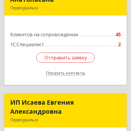
Первоуральск
623119, Свердловская обл, Первоуральск г,
Строителей ул, дом № 38-24
Клиентов на сопровождении
45
Подробнее
1С:Специалист
2
Отправить заявку
Отправить заявку
Показать контакты
Назад
ИП Исаева Евгения
ИП Исаева Евгения
Александровна
Александровна
Первоуральск