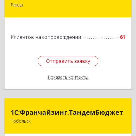
Ревда
623286, Свердловская обл, Ревда г, Азина ул,
Здание № 83, оф.3
Подробнее
Клиентов на сопровождении
61
Отправить заявку
Отправить заявку
Показать контакты
Назад
1С:Франчайзинг.ТандемБюджет
1С:Франчайзинг.ТандемБюджет
Тобольск
Подробнее