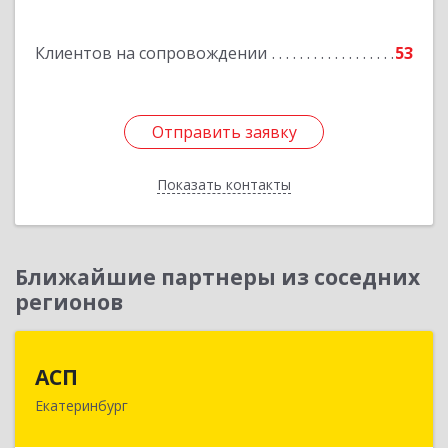
Подробнее
Клиентов на сопровождении
53
Отправить заявку
Отправить заявку
Показать контакты
Назад
Ближайшие партнеры из соседних
регионов
АСП
АСП
Екатеринбург
620075, Свердловская обл, Екатеринбург г,
Карла Либкнехта ул, строение 22, оф.521