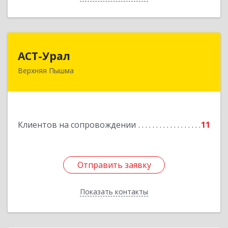
АСТ-Урал
АСТ-Урал
Верхняя Пышма
624090, Свердловская обл, Верхняя Пышма г,
Уральских рабочих ул, дом № 45А - 76
Подробнее
Клиентов на сопровождении
11
Отправить заявку
Отправить заявку
Показать контакты
Назад