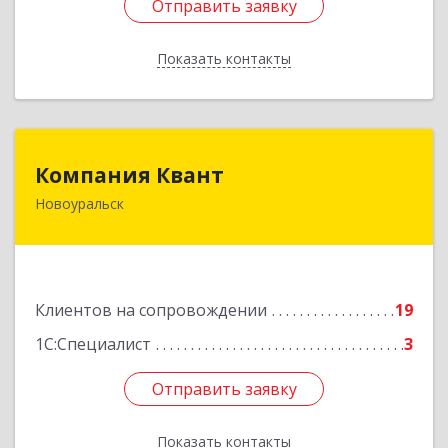
Отправить заявку
Отправить заявку
Показать контакты
Назад
Компания Квант
Компания Квант
Новоуральск
624130, Свердловская обл, Новоуральск г,
Автозаводская ул, дом № 11, кв.3
Подробнее
Клиентов на сопровождении
19
1С:Специалист
3
Отправить заявку
Отправить заявку
Показать контакты
Назад