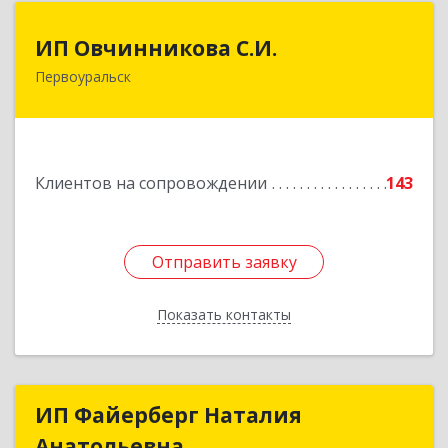
ИП Овчинникова С.И.
ИП Овчинникова С.И.
Первоуральск
623119, Свердловская обл, Первоуральск г,
Береговая ул, дом № 5Б, кв.160
Подробнее
Клиентов на сопровождении
143
Отправить заявку
Отправить заявку
Показать контакты
Назад
ИП Файерберг Наталия
ИП Файерберг Наталия
Анатольевна
Анатольевна