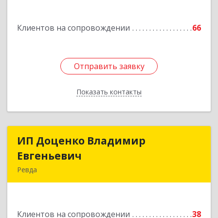
Клиентов на сопровождении
66
Отправить заявку
Отправить заявку
Показать контакты
Назад
ИП Доценко Владимир
ИП Доценко Владимир
Евгеньевич
Евгеньевич
Ревда
623281, Свердловская обл, Ревда г, Карла
Либкнехта ул, дом № 35, кв.31
Клиентов на сопровождении
38
Подробнее