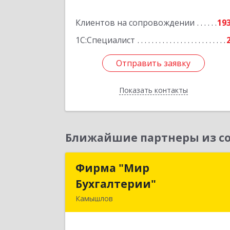
Подробне
Клиентов на сопровождении
19
1С:Специалист
Отправить заявку
Отправить заявку
Показать контакты
Назад
Ближайшие партнеры из со
Фирма "Мир
Фирма "Ми
Бухгалтерии"
Бухгалтерии
Камышлов
624860, Свердловская обл, Камышло
г, Советская ул, дом № 