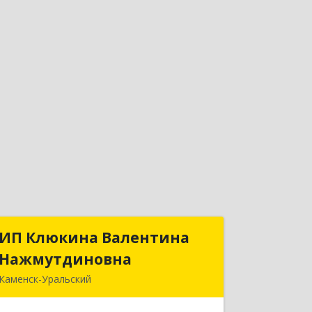
ИП Клюкина Валентина
ИП Клюкина Валентина
Нажмутдиновна
Нажмутдиновна
Каменск-Уральский
623404, Свердловская обл, Каменск-
Уральский г, Крылова ул, дом № 19б,