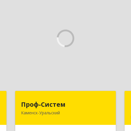
р
Проф-Систем
Проф-Систем
Каменск-Уральский
-
623406, Свердловская обл, Каменск-
№
Уральский г, Уральская ул, дом № 43,
8
пом.110