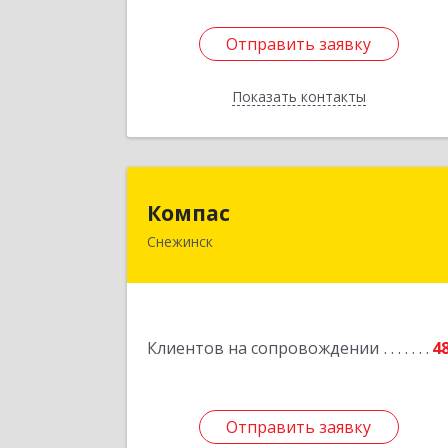
Отправить заявку
Отправить заявку
Показать контакты
Назад
Компа
Компас
Снежинск
456776, Челябинская обл, Снежинск г
Комсомольская ул, дом № 12, кв.7
Подробне
Клиентов на сопровождении
4
Отправить заявку
Отправить заявку