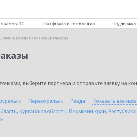
ограммы 1С
Платформа и технологии
Поддержка 
:Онлайн-заказы в Каменск-Уральском
заказы
очками, выберите партнёра и отправьте заявку на ко
оуральск
Первоуральск
Ревда
Показать все нас
область
,
Курганская область
,
Пермский край
,
Республика
ть