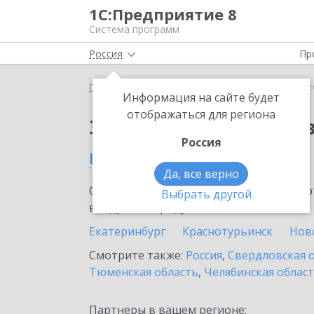
1С:Предприятие 8
Система программ
Россия
Пр
Главная
Сервисы ИТС
1С:Онлайн-заказы
1С
Информация на сайте будет
отображаться для региона
Заказать 1С:Онлайн-
Россия
в Каменск-Уральском
Да, все верно
Ознакомьтесь с информационными карт
Выбрать другой
внедрение продукта.
Екатеринбург
Краснотурьинск
Нов
Смотрите также:
Россия
,
Свердловская 
Тюменская область
,
Челябинская облас
Партнеры в вашем регионе: