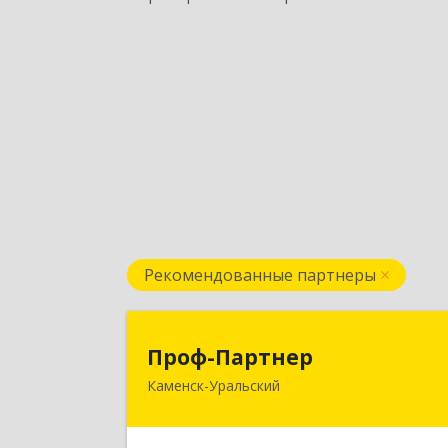
Рекомендованные партнеры
Проф-Партне
Проф-Партнер
Каменск-Уральский
623406, Свердловская обл, Каменск
Уральский г, Алюминиевая ул, дом 
3