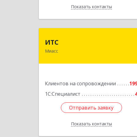
Показать контакты
Назад
ИТ
ИТС
Миасс
456300, Челябинская обл, Миасс г
Романенко ул, дом № 50
Подробне
Клиентов на сопровождении
19
1С:Специалист
Отправить заявку
Отправить заявку
Показать контакты
Назад