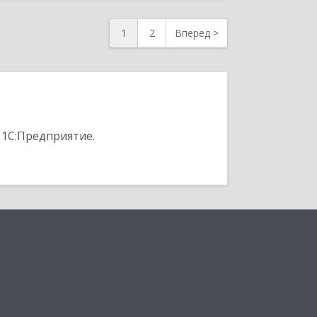
1
2
Вперед
>
 1С:Предприятие.