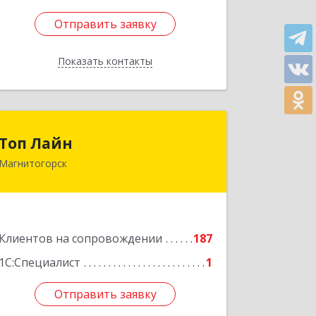
Отправить заявку
Отправить заявку
Показать контакты
Назад
Топ Лайн
Топ Лайн
Магнитогорск
454000, Челябинская обл,
Магнитогорск г, Галиуллина ул, дом
№ 11, А, кв.1
Подробнее
Клиентов на сопровождении
187
1С:Специалист
1
Отправить заявку
Отправить заявку