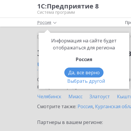
1С:Предприятие 8
Система программ
Россия
Пр
Главная
Сервисы ИТС
1С:Онлайн-заказы
1С
Информация на сайте будет
отображаться для региона
Заказать 1С:Онлайн-
Россия
Челябинская область
Да, все верно
Ознакомьтесь с информационными карт
Выбрать другой
внедрение продукта.
Челябинск
Миасс
Златоуст
Кышт
Смотрите также:
Россия
,
Курганская обл
Партнеры в вашем регионе: