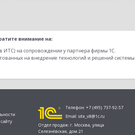
ратите внимание на:
в ИТС) на сопровождении у партнера фирмы 1С.
стованных на внедрение технологий и решений системы
Телефон:
+7 (495) 737-92-57
льности
Email:
site_v8@1c.ru
 сайту
Отдел продаж:
г. Москва
,
улица
Селезнёвская, дом 21