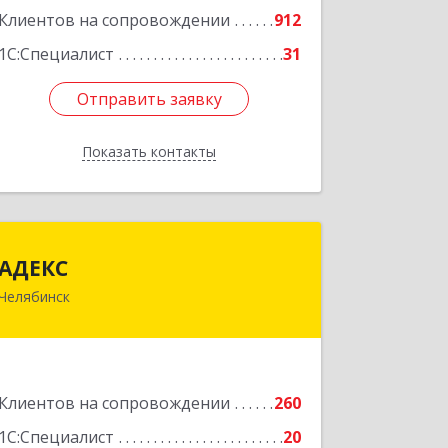
Клиентов на сопровождении
912
1С:Специалист
31
Отправить заявку
Отправить заявку
Показать контакты
Назад
АДЕКС
АДЕКС
Челябинск
454080, Челябинская обл, Челябинск г,
Смирных ул, дом № 15А, пом.51
Подробнее
Клиентов на сопровождении
260
1С:Специалист
20